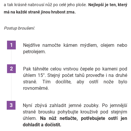
a tak krásně nabrousí nůž po celé jeho ploše.
Nejlepší je ten, který
má na každé straně jinou hrubost zrna.
Postup broušení:
Nejdříve namočte kámen mýdlem, olejem nebo
petrolejem.
Pak táhněte celou vrstvou čepele po kameni pod
úhlem 15°. Stejný počet tahů proveďte i na druhé
straně. Tím docílíte, aby ostří nože bylo
rovnoměrné.
Nyní zbývá zahladit jemné zoubky. Po jemnější
straně brousku pohybujte krouživě pod stejným
úhlem.
Na nůž netlačte, potřebujete ostří jen
dohladit a dočistit.