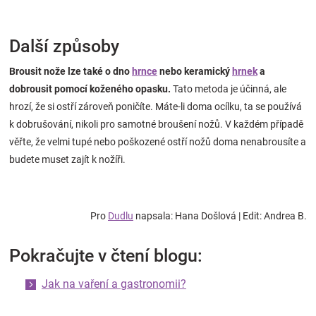
Další způsoby
Brousit nože lze také o dno
hrnce
nebo keramický
hrnek
a
dobrousit pomocí koženého opasku.
Tato metoda je účinná, ale
hrozí, že si ostří zároveň poničíte. Máte-li doma ocílku, ta se používá
k dobrušování, nikoli pro samotné broušení nožů. V každém případě
věřte, že velmi tupé nebo poškozené ostří nožů doma nenabrousíte a
budete muset zajít k nožíři.
Pro
Dudlu
napsala: Hana Došlová | Edit: Andrea B.
Pokračujte v čtení blogu:
Jak na vaření a gastronomii?