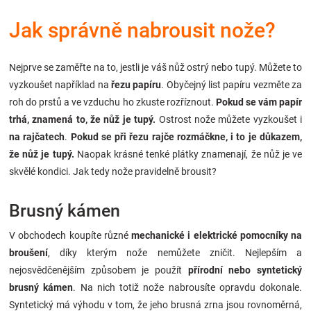
Značky
Jak správně nabrousit nože?
Blog
Nejprve se zaměřte na to, jestli je váš nůž ostrý nebo tupý. Můžete to
vyzkoušet například na
řezu papíru
. Obyčejný list papíru vezměte za
Hračkářství
roh do prstů a ve vzduchu ho zkuste rozříznout.
Pokud se vám papír
trhá, znamená to, že nůž je tupý.
Ostrost nože můžete vyzkoušet i
Přihlášení
na rajčatech
.
Pokud se při řezu rajče rozmáčkne, i to je důkazem,
že nůž je tupý.
Naopak krásné tenké plátky znamenají, že nůž je ve
skvělé kondici. Jak tedy nože pravidelně brousit?
Brusný kámen
V obchodech koupíte různé
mechanické i elektrické pomocníky na
broušení
, díky kterým nože nemůžete zničit. Nejlepším a
nejosvědčenějším způsobem je použít
přírodní nebo syntetický
brusný kámen
. Na nich totiž nože nabrousíte opravdu dokonale.
Syntetický má výhodu v tom, že jeho brusná zrna jsou rovnoměrná,