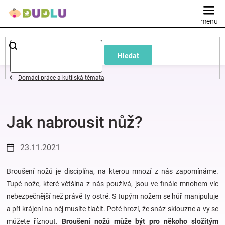
Přejít
na
obsah
Dětské
Hledat
a
Domácí práce a kutilská témata
kojenecké
Jak nabrousit nůž?
oblečení
Pokojíček
23.11.2021
a
Broušení nožů je disciplína, na kterou mnozí z nás zapomínáme.
Tupé nože, které většina z nás používá, jsou ve finále mnohem víc
nebezpečnější než právě ty ostré. S tupým nožem se hůř manipuluje
kojenecká
a při krájení na něj musíte tlačit. Poté hrozí, že snáz sklouzne a vy se
můžete říznout.
Broušení nožů může být pro někoho složitým
výbava