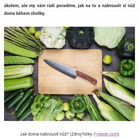
úkolem, ale my vám rádi poradíme, jak na to a nabrousit si nůž
doma během chvilky.
Hračky
a
zábava
pro
děti
Těhotenské
oblečení
Novinky
Jak doma nabrousit nůž? (Zdroj fotky:
Freepik.com
)