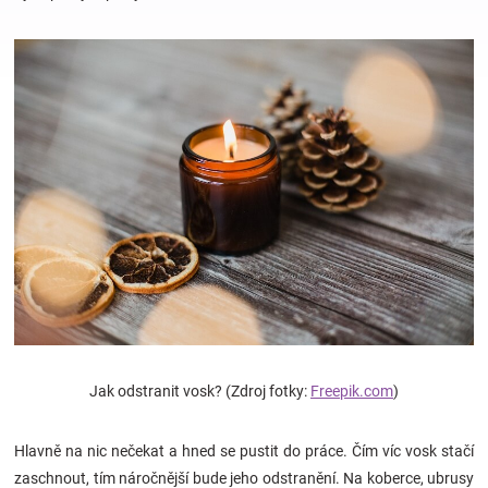
Hračky
a
zábava
pro
děti
Těhotenské
Jak odstranit vosk? (Zdroj fotky:
Freepik.com
)
oblečení
Hlavně na nic nečekat a hned se pustit do práce. Čím víc vosk stačí
Novinky
zaschnout, tím náročnější bude jeho odstranění. Na koberce, ubrusy