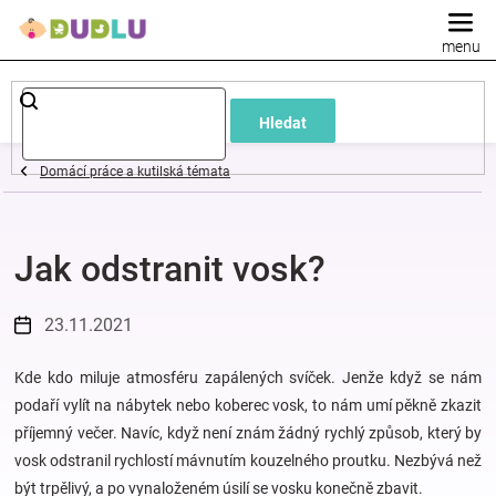
Přejít
na
obsah
Dětské
Hledat
a
Domácí práce a kutilská témata
kojenecké
Jak odstranit vosk?
oblečení
Pokojíček
23.11.2021
a
Kde kdo miluje atmosféru zapálených svíček. Jenže když se nám
podaří vylít na nábytek nebo koberec vosk, to nám umí pěkně zkazit
příjemný večer. Navíc, když není znám žádný rychlý způsob, který by
kojenecká
vosk odstranil rychlostí mávnutím kouzelného proutku. Nezbývá než
být trpělivý, a po vynaloženém úsilí se vosku konečně zbavit.
výbava