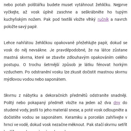
nebo potah polštářku budete muset vytáhnout žehličku. Nejprve
Značky
vyčkejte, až vosk úplně zaschne a seškrábněte ho tupým
kuchyňským nožem. Pak pod textílii vložte vlhký
ručník
a navrch
Blog
položte savý papír.
Hračkářství
Lehce nahřátou žehličkou opakovaně přežehlujte papír, dokud se
vosk do něj nevsákne. Je pravděpodobné, že na látce zůstane
Přihlášení
mastná skvrna, které se zbavíte zdlouhavým opakováním celého
postupu. O trochu šetrnější způsob je látku fénovat horkým
vzduchem. Po odstranění vosku lze zkusit dočistit mastnou skvrnu
mýdlovou vodou nebo saponátem.
Skvrnu z nábytku a dekoračních předmětů odstraníte snadněji.
Politý nebo pokapaný předmět vložte na jeden až dva
dny
do
studené vody, jestli to jeho materiál snese, a poté vosk odloupněte a
dočistěte vodou se saponátem. Keramiku a porcelán zahřívejte v
hrnci ve vodě, dokud vosk nezačne měknout. Pak stačí skvrnu setřít