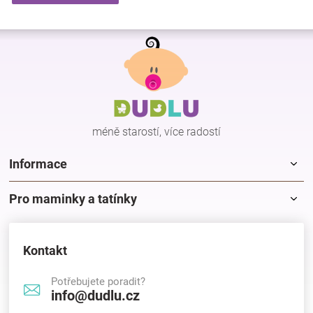
Z
á
p
a
t
í
méně starostí, více radostí
Informace
Pro maminky a tatínky
Kontakt
Potřebujete poradit?
info@dudlu.cz