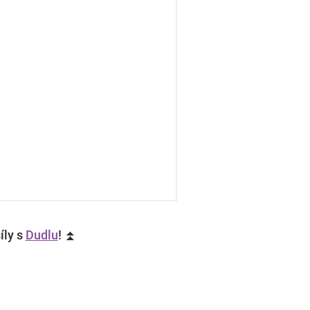
íly s
Dudlu
! ⏫