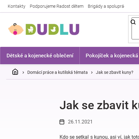
Přejít
Kontakty
Podporujeme Radost dětem
Brigády a spolupráce
Nej
na
obsah
Dětské a kojenecké oblečení
Pokojíček a kojenecká
Domů
Domácí práce a kutilská témata
Jak se zbavit kuny?
Jak se zbavit 
26.11.2021
Kdo se setkal s kunou, asi ví, jak t