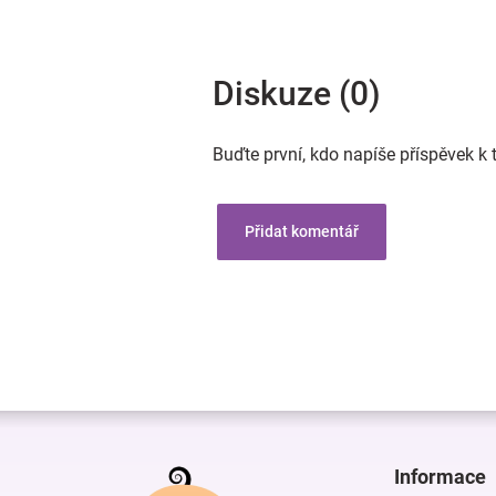
Diskuze (0)
Buďte první, kdo napíše příspěvek k 
Přidat komentář
Z
á
p
Informace
a