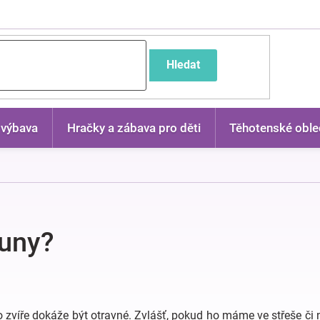
častější dotazy
Hledat
 výbava
Hračky a zábava pro děti
Těhotenské oble
kuny?
oto zvíře dokáže být otravné. Zvlášť, pokud ho máme ve střeše či