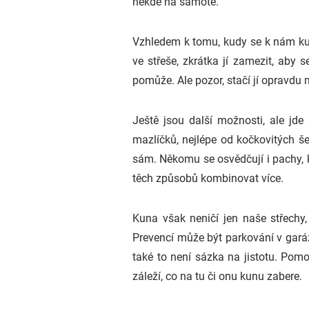
někde na samotě.
Vzhledem k tomu, kudy se k nám kuna
ve střeše, zkrátka jí zamezit, aby
pomůže. Ale pozor, stačí jí opravdu 
Ještě jsou další možnosti, ale jd
mazlíčků, nejlépe od kočkovitých še
sám. Někomu se osvědčují i pachy, 
těch způsobů kombinovat více.
Kuna však neničí jen naše střechy
Prevencí může být parkování v garáž
také to není sázka na jistotu. Pom
záleží, co na tu či onu kunu zabere.