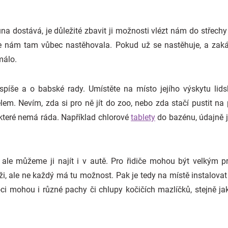
 dostává, je důležité zbavit ji možnosti vlézt nám do střechy 
 se nám tam vůbec nastěhovala. Pokud už se nastěhuje, a zakáž
málo.
e spíše a o babské rady. Umístěte na místo jejího výskytu li
lem. Nevím, zda si pro ně jít do zoo, nebo zda stačí pustit na
které nemá ráda. Například chlorové
tablety
do bazénu, údajně j
, ale můžeme ji najít i v autě. Pro řidiče mohou být velkým 
i, ale ne každý má tu možnost. Pak je tedy na místě instalovat 
oci mohou i různé pachy či chlupy kočičích mazlíčků, stejně ja