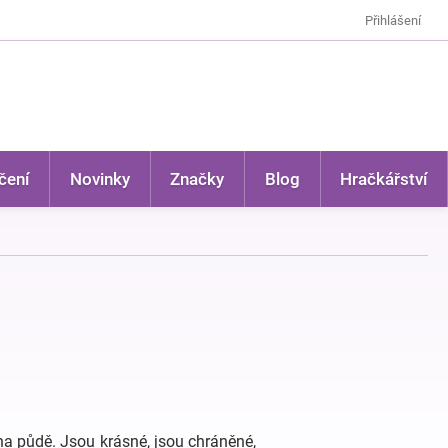
Přihlášení
čení
Novinky
Značky
Blog
Hračkářství
 na půdě. Jsou krásné, jsou chráněné,