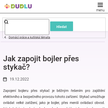
Přejít
na
obsah
Dětské
Hledat
a
Domácí práce a kutilská témata
kojenecké
Jak zapojit bojler přes
oblečení
stykač?
Pokojíček
19.12.2022
a
Zapojení bojleru přes stykač je běžným řešením pro zajištění
kojenecká
efektivního a bezpečného provozu tohoto zařízení. Stykač umožňuje
ovládat velké zatížení, jako je bojler, přes menší ovládací obvod.
výbava