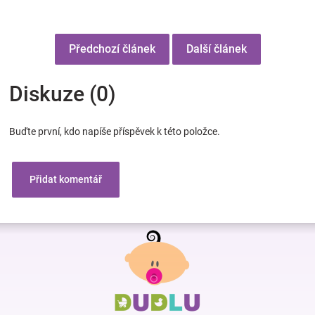
Předchozí článek
Další článek
Diskuze (0)
Buďte první, kdo napíše příspěvek k této položce.
Přidat komentář
Z
á
p
a
t
í