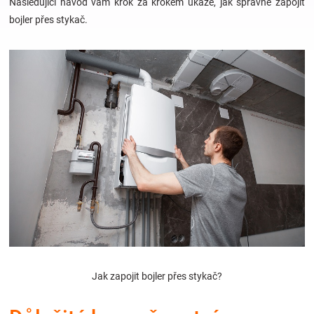
Následující návod vám krok za krokem ukáže, jak správně zapojit
bojler přes stykač.
Hračky
a
zábava
pro
děti
Těhotenské
oblečení
Jak zapojit bojler přes stykač?
Novinky