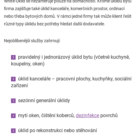
White-Uklid se nezaměřuje pouze na domácnosti. Kromě úklidu bytu
firma zajišťuje také úklid kanceláře, komerčních prostor, ordinací
nebo třeba bytových domů. V rámci jedné firmy tak může klient řešit
různé typy úklidu bez potřeby hledat další dodavatele.
Nejoblíbenější služby zahrnují:
pravidelný i jednorázový úklid bytu (včetně kuchyně,
koupelny, oken)
úklid kanceláře – pracovní plochy, kuchyňky, sociální
zařízení
sezónní generální úklidy
mytí oken, čištění koberců,
dezinfekce
povrchů
úklid po rekonstrukci nebo stěhování