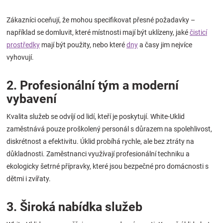
Značky
Zákazníci oceňují, že mohou specifikovat přesné požadavky –
například se domluvit, které místnosti mají být uklízeny, jaké
čisticí
Blog
prostředky
mají být použity, nebo které
dny
a časy jim nejvíce
vyhovují.
Hračkářství
2. Profesionální tým a moderní
Přihlášení
vybavení
Kvalita služeb se odvíjí od lidí, kteří je poskytují. White-Uklid
zaměstnává pouze proškolený personál s důrazem na spolehlivost,
diskrétnost a efektivitu. Úklid probíhá rychle, ale bez ztráty na
důkladnosti. Zaměstnanci využívají profesionální techniku a
ekologicky šetrné přípravky, které jsou bezpečné pro domácnosti s
dětmi i zvířaty.
3. Široká nabídka služeb