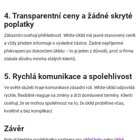
4. Transparentní ceny a žádné skryté
poplatky
Zákazníci oceňují přehlednost. White-Uklid má jasně stanovený ceník
a vždy předem informuje o výsledné částce. Žádné nepříjemné
překvapení po dokončení úklidu – to je jeden z důvodů, proč si firma
získala důvěru mnoha stálých klientů.
5. Rychlá komunikace a spolehlivost
Ve světě služeb hraje komunikace zásadní roli. White-Uklid odpovídá
rychle, flexibilně reaguje na změny a drží domluvené termíny. Klienti
oceňují, že se mohou spolehnout na to, že úklid proběhne včas,
kvalitně a bez komplikací.
Závěr
Pokud hledáte spolehlivého partnera pro
úklid bytu
nebo
úklid