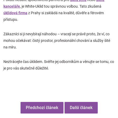
kanceláře
, je White-Uklid tou správnou volbou. Tato zkušená
úklidová firma
z Prahy si zakládá na kvalitě, důvěře a férovém
přístupu.
Zákazníci si ji nevybírají náhodou – vracejí se právě proto, že ví, co
mohou očekávat: čistý prostor, profesionální chování a služby šité
na míru.
Neztrácejte čas úklidem. Svěřte jej odborníkům a věnujte se tomu, co
je pro vás skutečně důležité.
Předchozí článek
Další článek