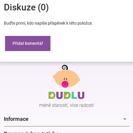
Diskuze (0)
Buďte první, kdo napíše příspěvek k této položce.
Přidat komentář
Z
á
p
a
t
í
méně starostí, více radostí
Informace