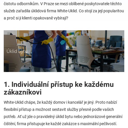
čistotu odborníkům. V Praze se mezi oblíbené poskytovatele těchto
služeb zařadila úklidová firma White-Uklid. Co stojí za její popularitou
Hračky
a proč si ji klienti opakovaně vybírají?
a
zábava
pro
děti
1. Individuální přístup ke každému
Těhotenské
zákazníkovi
White-Uklid chápe, že každý domov i kancelář je jiný. Proto nabízí
oblečení
flexibilní přístup a možnost sestavit služby přesně podle vašich
potřeb. Ať už jde o pravidelný úklid bytu nebo jednorázové generální
Novinky
čištění, firma přistupuje ke každé zakázce s maximální pečlivostí.