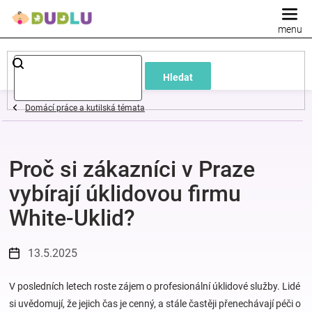
Přejít
na
obsah
Dětské
Hledat
a
Domácí práce a kutilská témata
kojenecké
Proč si zákazníci v Praze
oblečení
vybírají úklidovou firmu
Pokojíček
White-Uklid?
a
13.5.2025
kojenecká
V posledních letech roste zájem o profesionální úklidové služby. Lidé
si uvědomují, že jejich čas je cenný, a stále častěji přenechávají péči o
výbava