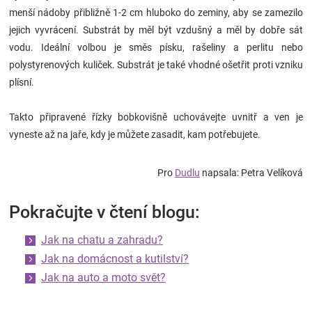
menší nádoby přibližně 1-2 cm hluboko do zeminy, aby se zamezilo
jejich vyvrácení. Substrát by měl být vzdušný a měl by dobře sát
vodu. Ideální volbou je směs písku, rašeliny a perlitu nebo
polystyrenových kuliček. Substrát je také vhodné ošetřit proti vzniku
plísní.
Takto připravené řízky bobkovišně uchovávejte uvnitř a ven je
vyneste až na jaře, kdy je můžete zasadit, kam potřebujete.
Pro
Dudlu
napsala: Petra Velíková
Pokračujte v čtení blogu:
Jak na chatu a zahradu?
Jak na domácnost a kutilství?
Jak na auto a moto svět?