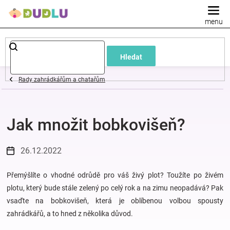
Přejít
na
obsah
Dětské
Hledat
a
Rady zahrádkářům a chatařům
kojenecké
Jak množit bobkovišeň?
oblečení
Pokojíček
26.12.2022
a
Přemýšlíte o vhodné odrůdě pro váš živý plot? Toužíte po živém
plotu, který bude stále zelený po celý rok a na zimu neopadává? Pak
vsaďte na bobkovišeň, která je oblíbenou volbou spousty
kojenecká
zahrádkářů, a to hned z několika důvod.
výbava