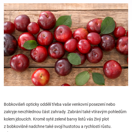
Hračky
a
zábava
pro
děti
Těhotenské
Bobkovišeň opticky oddělí třeba vaše venkovní posezení nebo
oblečení
zakryje nevzhlednou část zahrady. Zabrání také vtíravým pohledům
kolem jdoucích. Kromě syté zelené barvy listů vás živý plot
Novinky
z bobkovišně nadchne také svojí hustotou a rychlostí růstu.