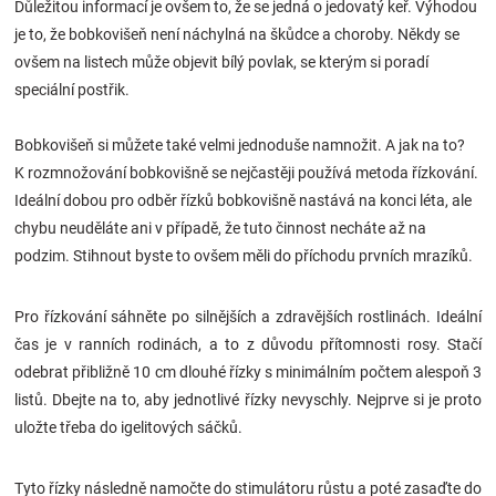
Důležitou informací je ovšem to, že se jedná o jedovatý keř. Výhodou
Značky
je to, že bobkovišeň není náchylná na škůdce a choroby. Někdy se
ovšem na listech může objevit bílý povlak, se kterým si poradí
Blog
speciální postřik.
Hračkářství
Bobkovišeň si můžete také velmi jednoduše namnožit. A jak na to?
K rozmnožování bobkovišně se nejčastěji používá metoda řízkování.
Přihlášení
Ideální dobou pro odběr řízků bobkovišně nastává na konci léta, ale
chybu neuděláte ani v případě, že tuto činnost necháte až na
podzim. Stihnout byste to ovšem měli do příchodu prvních mrazíků.
Pro řízkování sáhněte po silnějších a zdravějších rostlinách. Ideální
čas je v ranních rodinách, a to z důvodu přítomnosti rosy. Stačí
odebrat přibližně 10 cm dlouhé řízky s minimálním počtem alespoň 3
listů. Dbejte na to, aby jednotlivé řízky nevyschly. Nejprve si je proto
uložte třeba do igelitových sáčků.
Tyto řízky následně namočte do stimulátoru růstu a poté zasaďte do