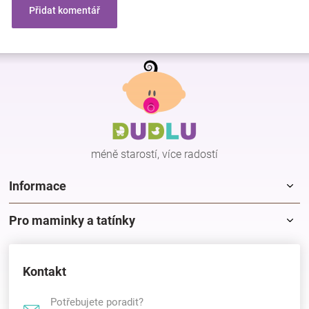
Přidat komentář
Z
á
p
a
t
í
méně starostí, více radostí
Informace
Pro maminky a tatínky
Kontakt
Potřebujete poradit?