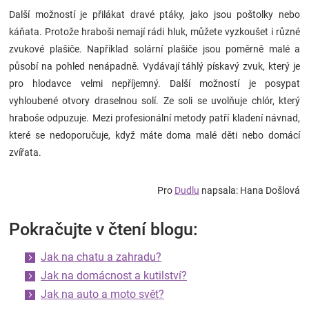
Další možností je přilákat dravé ptáky, jako jsou poštolky nebo
káňata. Protože hraboši nemají rádi hluk, můžete vyzkoušet i různé
zvukové plašiče. Například solární plašiče jsou poměrně malé a
působí na pohled nenápadně. Vydávají táhlý pískavý zvuk, který je
pro hlodavce velmi nepříjemný. Další možností je posypat
vyhloubené otvory draselnou solí. Ze soli se uvolňuje chlór, který
hraboše odpuzuje. Mezi profesionální metody patří kladení návnad,
které se nedoporučuje, když máte doma malé děti nebo domácí
zvířata.
Pro
Dudlu
napsala: Hana Došlová
Pokračujte v čtení blogu:
Jak na chatu a zahradu?
Jak na domácnost a kutilství?
Jak na auto a moto svět?