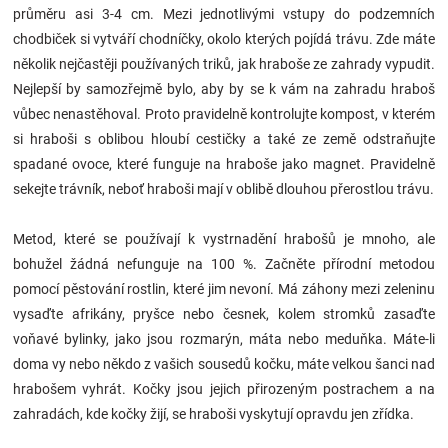
průměru asi 3-4 cm. Mezi jednotlivými vstupy do podzemních
Značky
chodbiček si vytváří chodníčky, okolo kterých pojídá trávu. Zde máte
několik nejčastěji používaných triků, jak hraboše ze zahrady vypudit.
Blog
Nejlepší by samozřejmě bylo, aby by se k vám na zahradu hraboš
vůbec nenastěhoval. Proto pravidelně kontrolujte kompost, v kterém
Hračkářství
si hraboši s oblibou hloubí cestičky a také ze země odstraňujte
spadané ovoce, které funguje na hraboše jako magnet. Pravidelně
Přihlášení
sekejte trávník, neboť hraboši mají v oblibě dlouhou přerostlou trávu.
Metod, které se používají k vystrnadění hrabošů je mnoho, ale
bohužel žádná nefunguje na 100 %. Začněte přírodní metodou
pomocí pěstování rostlin, které jim nevoní. Má záhony mezi zeleninu
vysaďte afrikány, pryšce nebo česnek, kolem stromků zasaďte
voňavé bylinky, jako jsou rozmarýn, máta nebo meduňka. Máte-li
doma vy nebo někdo z vašich sousedů kočku, máte velkou šanci nad
hrabošem vyhrát. Kočky jsou jejich přirozeným postrachem a na
zahradách, kde kočky žijí, se hraboši vyskytují opravdu jen zřídka.