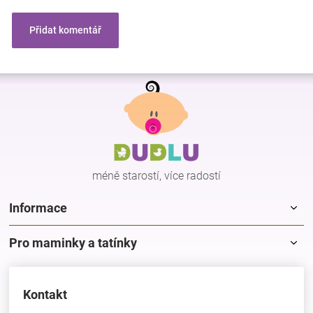
Přidat komentář
Z
á
p
a
t
í
méně starostí, více radostí
Informace
Pro maminky a tatínky
Kontakt