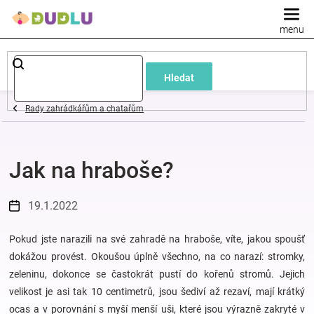
Přejít
na
obsah
Dětské
Hledat
a
Rady zahrádkářům a chatařům
kojenecké
Jak na hraboše?
oblečení
Pokojíček
19.1.2022
a
Pokud jste narazili na své zahradě na hraboše, víte, jakou spoušť
dokážou provést. Okoušou úplně všechno, na co narazí: stromky,
zeleninu, dokonce se častokrát pustí do kořenů stromů. Jejich
kojenecká
velikost je asi tak 10 centimetrů, jsou šediví až rezaví, mají krátký
ocas a v porovnání s myší menší uši, které jsou výrazně zakryté v
výbava