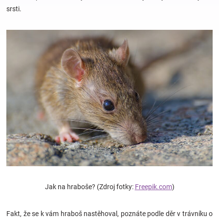
srsti.
Hračky
a
zábava
pro
děti
Těhotenské
oblečení
Jak na hraboše? (Zdroj fotky:
Freepik.com
)
Novinky
Fakt, že se k vám hraboš nastěhoval, poznáte podle děr v trávníku o