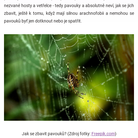
nezvané hosty a vetřelce - tedy pavouky a absolutně neví, jak se jich
zbavit, ještě k tomu, když mají silnou arachnofobii a nemohou se
Hračky
pavouků byť jen dotknout nebo je spatřit.
a
zábava
pro
děti
Těhotenské
oblečení
Novinky
Jak se zbavit pavouků? (Zdroj fotky:
Freepik.com
)