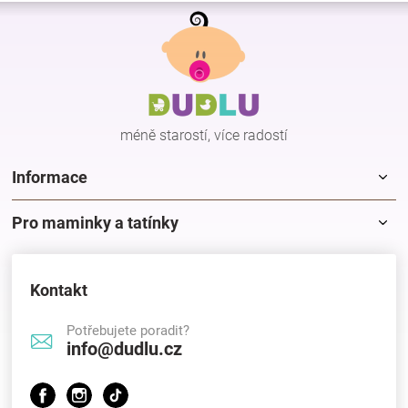
Z
á
p
a
t
í
méně starostí, více radostí
Informace
Pro maminky a tatínky
Kontakt
Potřebujete poradit?
info@dudlu.cz