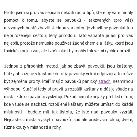
Značky
Proto jsem si pro vás sepsala několik rad a tipů, které by vám mohly
pomoct k tomu, abyste se pavouků - takzvaných (pro vás)
Blog
nezvaných hostů zbavili.
Jednou variantou je zbavit se pavouků tou
nejpřirozenější cestou, tedy přírodou. Tato varianta je asi pro vás
Hračkářství
nejlepší, protože nemusíte používat žádné chemie a látky, které jsou
toxické a nejen vás, ale i vaše okolí by mohly tak velmi rychle ohrozit.
Přihlášení
Jednou z přírodních metod, jak se zbavit pavouků, jsou kaštany.
Látky obsažené v kaštanech totiž pavouky velmi odpuzují a to může
být zejména pro ty, kteří mají z pavouků panický
strach
, nesmírnou
výhodou.
Stačí si tedy připravit a rozpůlit kaštany a dát je všude na
místa, kde se pavouci vyskytují. Pokud nemáte nějaký přehled o tom,
kde všude se nachází, rozpůlené kaštany můžete umístit do každé
místnosti - budete mít tak jistotu, že jste nad pavouky vyzráli.
Nejčastější místa výskytu pavouků jsou ale především okna, dveře,
různé kouty v místnosti a rohy.