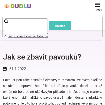
Přejít
na
obsah
Dětské
Hledat
a
Rady zahrádkářům a chatařům
kojenecké
Jak se zbavit pavouků?
oblečení
Pokojíček
31.1.2022
a
Pavouci jsou také nesmírně ožehavým tématem. Ve svém okolí se
setkávám s opravdu hodně lidmi, kteří se pavouků docela dost až
extrémně bojí. Úplně ukázkovým příkladem je třeba moje mamka,
kojenecká
která jenom vidí maličkého pavouka a už málem dostane infarkt. A
potom je tohle o to horší pro tyto lidi, pokud nacházejí ve svém domě
výbava