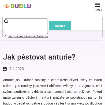
Přejít
na
obsah
Dětské
Hledat
a
Rady zahrádkářům a chatařům
kojenecké
Jak pěstovat anturie?
oblečení
Pokojíček
7.4.2023
a
Anturie jsou krásné rostliny s charakteristickými květy ve tvaru
srdce. Tyto rostliny jsou velmi oblíbené květiny, a to zejména kvůli
svému exotickému vzhledu a schopnosti kvést po celý rok. Pokud
kojenecká
máte zájem o pěstování anturií, můžete se spolehnout na to, že
budou vypadat úchvatně a budou vás těšit svými květy po dlouhou
výbava