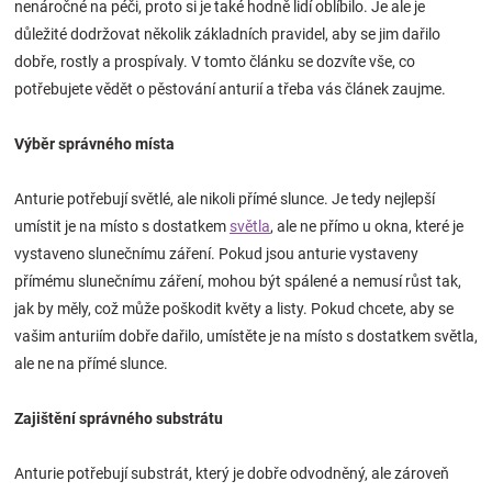
nenáročné na péči, proto si je také hodně lidí oblíbilo. Je ale je
Značky
důležité dodržovat několik základních pravidel, aby se jim dařilo
dobře, rostly a prospívaly. V tomto článku se dozvíte vše, co
Blog
potřebujete vědět o pěstování anturií a třeba vás článek zaujme.
Hračkářství
Výběr správného místa
Přihlášení
Anturie potřebují světlé, ale nikoli přímé slunce. Je tedy nejlepší
umístit je na místo s dostatkem
světla
, ale ne přímo u okna, které je
vystaveno slunečnímu záření. Pokud jsou anturie vystaveny
přímému slunečnímu záření, mohou být spálené a nemusí růst tak,
jak by měly, což může poškodit květy a listy. Pokud chcete, aby se
vašim anturiím dobře dařilo, umístěte je na místo s dostatkem světla,
ale ne na přímé slunce.
Zajištění správného substrátu
Anturie potřebují substrát, který je dobře odvodněný, ale zároveň