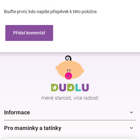
Buďte první, kdo napíše příspěvek k této položce.
Přidat komentář
Z
á
p
a
t
í
méně starostí, více radostí
Informace
Pro maminky a tatínky