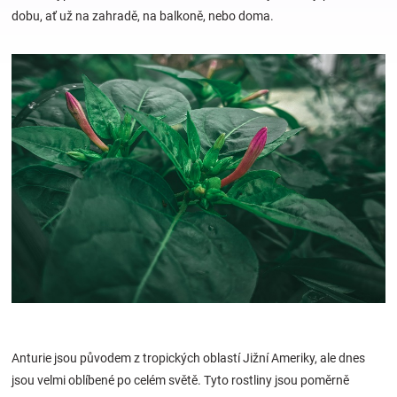
dobu, ať už na zahradě, na balkoně, nebo doma.
Hračky
a
zábava
pro
děti
Těhotenské
oblečení
Anturie jsou původem z tropických oblastí Jižní Ameriky, ale dnes
Novinky
jsou velmi oblíbené po celém světě. Tyto rostliny jsou poměrně