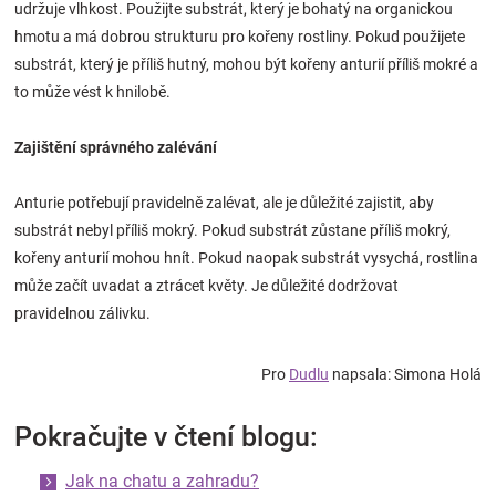
udržuje vlhkost. Použijte substrát, který je bohatý na organickou
hmotu a má dobrou strukturu pro kořeny rostliny. Pokud použijete
substrát, který je příliš hutný, mohou být kořeny anturií příliš mokré a
to může vést k hnilobě.
Zajištění správného zalévání
Anturie potřebují pravidelně zalévat, ale je důležité zajistit, aby
substrát nebyl příliš mokrý. Pokud substrát zůstane příliš mokrý,
kořeny anturií mohou hnít. Pokud naopak substrát vysychá, rostlina
může začít uvadat a ztrácet květy. Je důležité dodržovat
pravidelnou zálivku.
Pro
Dudlu
napsala: Simona Holá
Pokračujte v čtení blogu:
Jak na chatu a zahradu?