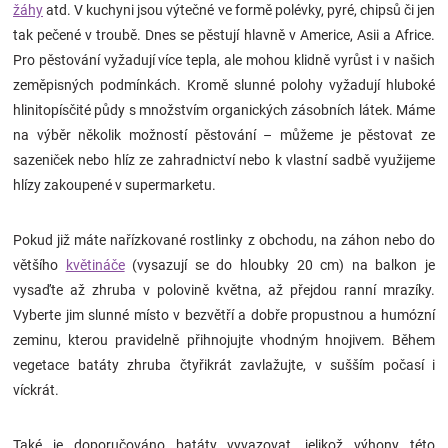
žáhy
atd. V kuchyni jsou výtečné ve formě polévky, pyré, chipsů či jen
Značky
tak pečené v troubě. Dnes se pěstují hlavně v Americe, Asii a Africe.
Pro pěstování vyžadují více tepla, ale mohou klidně vyrůst i v našich
Blog
zeměpisných podmínkách. Kromě slunné polohy vyžadují hluboké
hlinitopísčité půdy s množstvím organických zásobních látek. Máme
Hračkářství
na výběr několik možností pěstování – můžeme je pěstovat ze
sazeniček nebo hlíz ze zahradnictví nebo k vlastní sadbě využijeme
Přihlášení
hlízy zakoupené v supermarketu.
Pokud již máte nařízkované rostlinky z obchodu, na záhon nebo do
většího
květináče
(vysazují se do hloubky 20 cm) na balkon je
vysaďte až zhruba v polovině května, až přejdou ranní mrazíky.
Vyberte jim slunné místo v bezvětří a dobře propustnou a humózní
zeminu, kterou pravidelně přihnojujte vhodným hnojivem. Během
vegetace batáty zhruba čtyřikrát zavlažujte, v sušším počasí i
víckrát.
Také je doporučováno batáty vyvazovat, jelikož výhony této