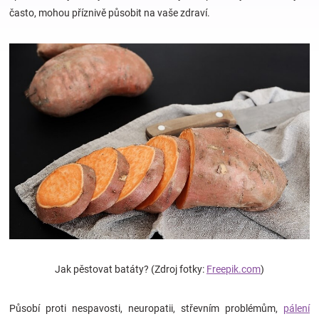
často, mohou příznivě působit na vaše zdraví.
Hračky
a
zábava
pro
děti
Těhotenské
oblečení
Jak pěstovat batáty? (Zdroj fotky:
Freepik.com
)
Novinky
Působí proti nespavosti, neuropatii, střevním problémům,
pálení