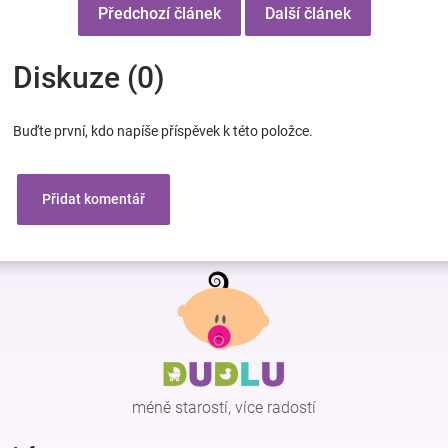
Předchozí článek
Další článek
Diskuze (0)
Buďte první, kdo napíše příspěvek k této položce.
Přidat komentář
Z
á
p
a
t
í
méně starostí, více radostí