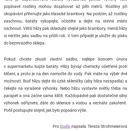
popínavé rostliny mohou dosahovat až pěti metrů. Rostliny při
okopávání přihrnujte jako klasické brambory. Na podzim, až rostliny
zaschnou, batáty vykopejte, očistěte a dejte na stinné místo
oschnout. Větší hlízy pak skladujte stejně jako brambory, menší hlízy
si nechte jako sadbu na příští rok. V tom případě je uložte do písku
do bezmrazého sklepa.
Pokud chcete zkusit vlastní sadbu, nejlépe koncem února
v supermarketu kupte batáty. Hlízy bývají chemicky ošetřené proti
klíčení, a proto je na den namočte do vody. Pak máte na výběr dvě
možnosti. Buď hlízu dejte do úzké skleničky (aby hlíza nezapadla) a
čekejte na vyrašené výhonky. Nebo hlízu vystavte světlu třeba na
parapet a ona začne sama klíčit. Každopádně pak dostatečně silný
výhonek odříznete, dáte do sklenice s vodou a necháte zakořenit.
Poté postupujte stejně, jak bylo popsáno výše.
Pro
Dudlu
napsala: Tereza Strohmeierová