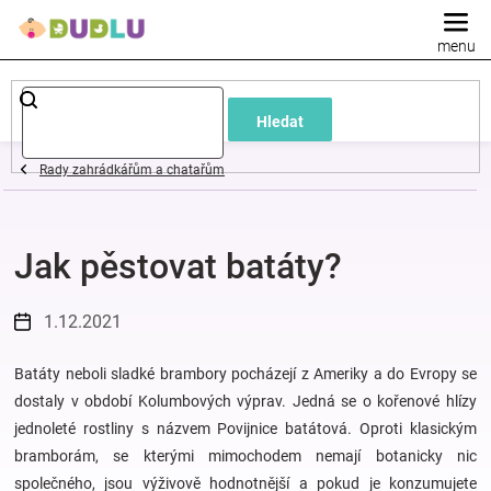
Přejít
na
obsah
Dětské
Hledat
a
Rady zahrádkářům a chatařům
kojenecké
Jak pěstovat batáty?
oblečení
Pokojíček
1.12.2021
a
Batáty neboli sladké brambory pocházejí z Ameriky a do Evropy se
dostaly v období Kolumbových výprav. Jedná se o kořenové hlízy
jednoleté rostliny s názvem Povijnice batátová. Oproti klasickým
kojenecká
bramborám, se kterými mimochodem nemají botanicky nic
společného, jsou výživově hodnotnější a pokud je konzumujete
výbava