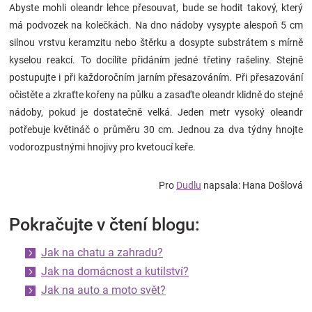
Abyste mohli oleandr lehce přesouvat, bude se hodit takový, který
má podvozek na kolečkách. Na dno nádoby vysypte alespoň 5 cm
silnou vrstvu keramzitu nebo štěrku a dosypte substrátem s mírně
kyselou reakcí. To docílíte přidáním jedné třetiny rašeliny. Stejně
postupujte i při každoročním jarním přesazováním. Při přesazování
očistěte a zkraťte kořeny na půlku a zasaďte oleandr klidně do stejné
nádoby, pokud je dostatečně velká. Jeden metr vysoký oleandr
potřebuje květináč o průměru 30 cm. Jednou za dva týdny hnojte
vodorozpustnými hnojivy pro kvetoucí keře.
Pro
Dudlu
napsala: Hana Došlová
Pokračujte v čtení blogu:
Jak na chatu a zahradu?
Jak na domácnost a kutilství?
Jak na auto a moto svět?