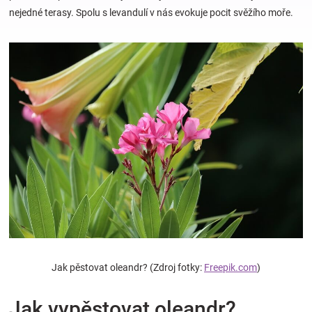
nejedné terasy. Spolu s levandulí v nás evokuje pocit svěžího moře.
Hračky
a
zábava
pro
děti
Těhotenské
oblečení
Jak pěstovat oleandr? (Zdroj fotky:
Freepik.com
)
Novinky
Jak vypěstovat oleandr?