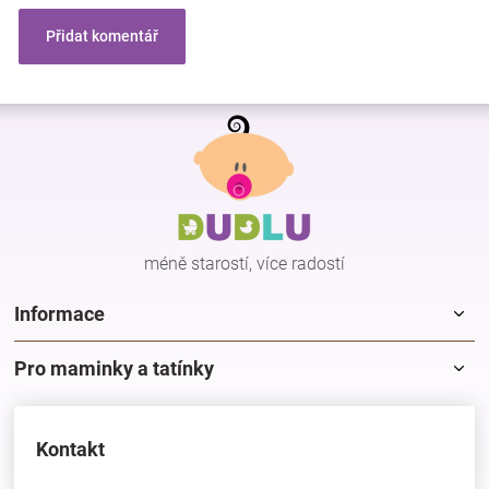
Přidat komentář
Z
á
p
a
t
í
méně starostí, více radostí
Informace
Pro maminky a tatínky
Kontakt