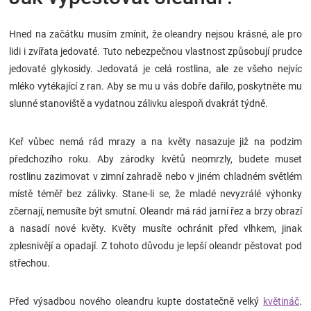
Značky
Hned na začátku musím zmínit, že oleandry nejsou krásné, ale pro
Blog
lidi i zvířata jedovaté. Tuto nebezpečnou vlastnost způsobují prudce
jedovaté glykosidy. Jedovatá je celá rostlina, ale ze všeho nejvíc
mléko vytékající z ran. Aby se mu u vás dobře dařilo, poskytněte mu
Hračkářství
slunné stanoviště a vydatnou zálivku alespoň dvakrát týdně.
Přihlášení
Keř vůbec nemá rád mrazy a na květy nasazuje již na podzim
předchozího roku. Aby zárodky květů neomrzly, budete muset
rostlinu zazimovat v zimní zahradě nebo v jiném chladném světlém
místě téměř bez zálivky. Stane-li se, že mladé nevyzrálé výhonky
zčernají, nemusíte být smutní. Oleandr má rád jarní řez a brzy obrazí
a nasadí nové květy. Květy musíte ochránit před vlhkem, jinak
zplesnivějí a opadají. Z tohoto důvodu je lepší oleandr pěstovat pod
střechou.
Před výsadbou nového oleandru kupte dostatečně velký
květináč
.