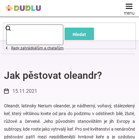
Přejít
na
obsah
Dětské
Hledat
a
Rady zahrádkářům a chatařům
kojenecké
Jak pěstovat oleandr?
oblečení
Pokojíček
15.11.2021
a
Oleandr, latinsky Nerium oleander, je nádherný, voňavý, stálezelený
keř, který většinou kvete od jara do podzimu v odstínech bílé, žluté,
růžové a červené. Jeho původním stanovištěm je jih Evropy a
kojenecká
subtropy, kde roste jako vytrvalý keř. Pro své květenství a nenáročné
pěstování patří mezi nejoblíbenější hrnkové keře a je ozdobou
výbava