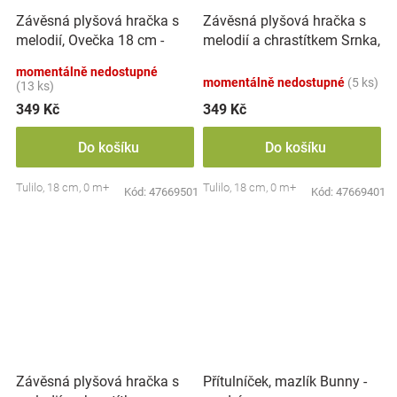
Závěsná plyšová hračka s
Závěsná plyšová hračka s
melodií, Ovečka 18 cm -
melodií a chrastítkem Srnka,
smetanově bílá
18 cm - béžová
momentálně nedostupné
momentálně nedostupné
(5 ks)
(13 ks)
349 Kč
349 Kč
Do košíku
Do košíku
Tulilo, 18 cm, 0 m+
Tulilo, 18 cm, 0 m+
Kód:
47669501
Kód:
47669401
Závěsná plyšová hračka s
Přítulníček, mazlík Bunny -