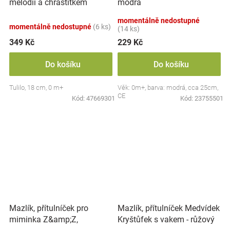
melodií a chrastítkem
modrá
Lvíček, 18 cm - béžová
momentálně nedostupné
momentálně nedostupné
(6 ks)
(14 ks)
349 Kč
229 Kč
Do košíku
Do košíku
Tulilo, 18 cm, 0 m+
Věk: 0m+, barva: modrá, cca 25cm,
CE
Kód:
47669301
Kód:
23755501
Mazlík, přítulníček pro
Mazlík, přítulníček Medvídek
miminka Z&amp;Z,
Kryštůfek s vakem - růžový