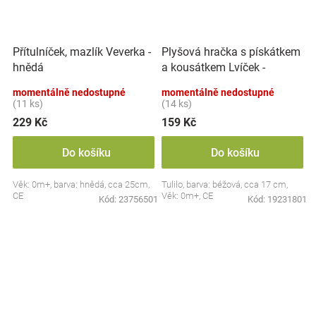
Plyšová hračka s pískátkem
Přítulníček, mazlík Veverka -
a kousátkem Lvíček -
hnědá
béžová
momentálně nedostupné
momentálně nedostupné
(11 ks)
(14 ks)
229 Kč
159 Kč
Do košíku
Do košíku
Věk: 0m+, barva: hnědá, cca 25cm,
Tulilo, barva: béžová, cca 17 cm,
CE
Věk: 0m+, CE
Kód:
23756501
Kód:
19231801