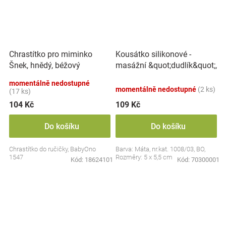
Kousátko silikonové -
Chrastítko pro miminko
masážní &quot;dudlík&quot;,
Šnek, hnědý, béžový
BabyOno
momentálně nedostupné
momentálně nedostupné
(2 ks)
(17 ks)
104 Kč
109 Kč
Do košíku
Do košíku
Chrastítko do ručičky, BabyOno
Barva: Máta, nr.kat. 1008/03, BO,
1547
Rozměry: 5 x 5,5 cm
Kód:
18624101
Kód:
70300001