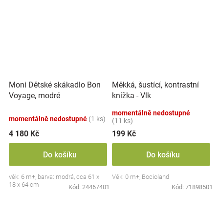
Moni Dětské skákadlo Bon
Měkká, šustící, kontrastní
Voyage, modré
knížka - Vlk
momentálně nedostupné
momentálně nedostupné
(1 ks)
(11 ks)
4 180 Kč
199 Kč
Do košíku
Do košíku
věk: 6 m+, barva: modrá, cca 61 x
Věk: 0 m+, Bocioland
18 x 64 cm
Kód:
24467401
Kód:
71898501