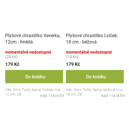
Plyšové chrastítko Veverka,
Plyšové chrastítko Lvíček,
12cm - hnědá
18 cm - béžová
momentálně nedostupné
momentálně nedostupné
(20 ks)
(10 ks)
179 Kč
179 Kč
Do košíku
Do košíku
Věk: 0m+, Tulilo, barva: hnědá, cca
Věk: 0m+, Tulilo, barva: béžová, cca
12 cm, CE
18 cm, CE
Kód:
11419701
Kód:
11418701