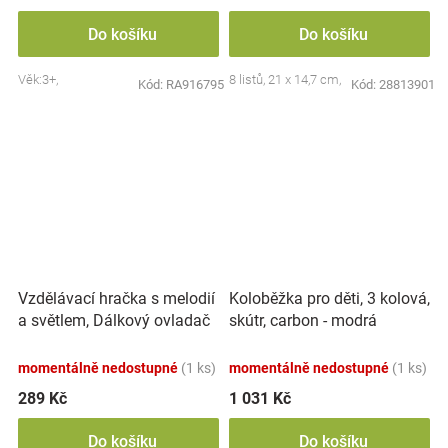
Do košíku
Do košíku
Věk:3+,
8 listů, 21 x 14,7 cm,
Kód:
RA916795
Kód:
28813901
Vzdělávací hračka s melodií
Koloběžka pro děti, 3 kolová,
a světlem, Dálkový ovladač
skútr, carbon - modrá
momentálně nedostupné
(1 ks)
momentálně nedostupné
(1 ks)
289 Kč
1 031 Kč
Do košíku
Do košíku