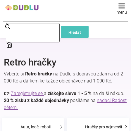
Přejít
na
obsah
Dětské
Hledat
a
kojenecké
Retro hračky
oblečení
Vyberte si
Retro hračky
na Dudlu s dopravou zdarma od 2
000 Kč a dárkem ke každé objednávce nad 1 000 Kč.
Pokojíček
👉
Zaregistrujte se
a
získejte slevu 1 - 5 %
na další nákup.
a
20 % zisku z každé objednávky
posíláme na
nadaci Radost
dětem.
kojenecká
Auta, lodě, roboti
Hračky pro nejmenší
výbava