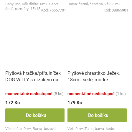
BabyOno, Věk dítěte: 0m+, Barva:
Barva: černá/červená, Věk: 3 m+
šedá, rozměry: 15x15 cm.
Kód:
76657701
Kód:
08865901
Plyšová hračka/přítulníček
Plyšové chrastítko Ježek,
DOG WILLY s držákem na
18cm - šedé, modré
dudlík BabyOno, béžový
momentálně nedostupné
(5 ks)
momentálně nedostupné
(1 ks)
172 Kč
179 Kč
Do košíku
Do košíku
Věk dítěte: 0m+, Barva: béžová,
Věk: 0m+, Tulilo, barva: šedé,