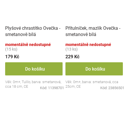
Plyšové chrastítko Ovečka -
Přítulníček, mazlík Ovečka -
smetanově bílá
smetanově bílá
momentálně nedostupné
momentálně nedostupné
(15 ks)
(13 ks)
179 Kč
229 Kč
Do košíku
Do košíku
Věk: 0m+, Tulilo, barva: smetanová,
Věk: 0m+, barva: smetanová, cca
cca 18 cm, CE
25cm, CE
Kód:
11398701
Kód:
23856501