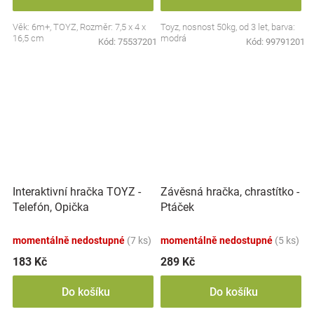
Věk: 6m+, TOYZ, Rozměr: 7,5 x 4 x
Toyz, nosnost 50kg, od 3 let, barva:
16,5 cm
modrá
Kód:
75537201
Kód:
99791201
Interaktivní hračka TOYZ -
Závěsná hračka, chrastítko -
Telefón, Opička
Ptáček
momentálně nedostupné
(7 ks)
momentálně nedostupné
(5 ks)
183 Kč
289 Kč
Do košíku
Do košíku