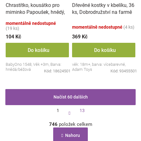
Chrastítko, kousátko pro
Dřevěné kostky v kbelíku, 36
miminko Papoušek, hnědý,
ks, Dobrodružství na farmě
béžový
momentálně nedostupné
momentálně nedostupné
(4 ks)
(19 ks)
104 Kč
369 Kč
Do košíku
Do košíku
BabyOno 1548, Věk +3m, Barva:
věk: 18m+, barva: vícebarevné,
hnědá/béžová
Adam Toys
Kód:
18624501
Kód:
93455501
Načíst 60 dalších
S
1
13
t
r
O
á
746
položek celkem
v
n
l
k
Nahoru
á
o