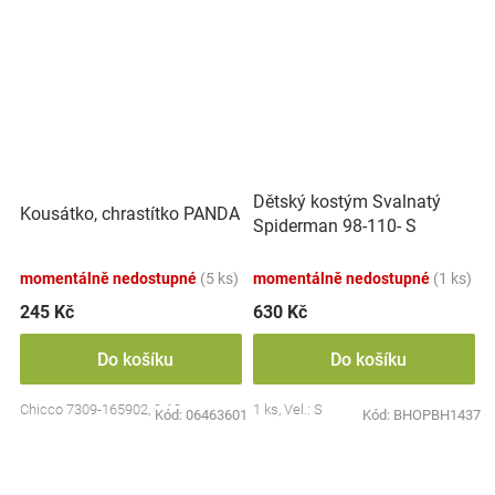
Dětský kostým Svalnatý
Kousátko, chrastítko PANDA
Spiderman 98-110- S
momentálně nedostupné
(5 ks)
momentálně nedostupné
(1 ks)
245 Kč
630 Kč
Do košíku
Do košíku
Chicco 7309-165902, 0-18m
1 ks, Vel.: S
Kód:
06463601
Kód:
BHOPBH1437