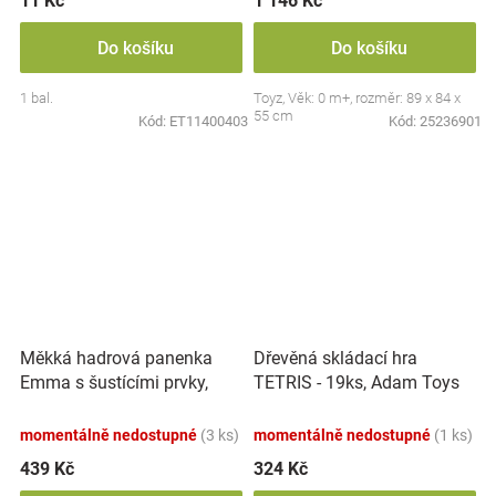
11 Kč
1 146 Kč
Do košíku
Do košíku
1 bal.
Toyz, Věk: 0 m+, rozměr: 89 x 84 x
55 cm
Kód:
ET11400403
Kód:
25236901
Měkká hadrová panenka
Dřevěná skládací hra
Emma s šustícími prvky,
TETRIS - 19ks, Adam Toys
modrá
momentálně nedostupné
(3 ks)
momentálně nedostupné
(1 ks)
439 Kč
324 Kč