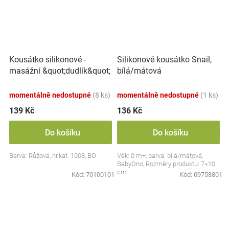
Kousátko silikonové -
Silikonové kousátko Snail,
masážní &quot;dudlík&quot;
bílá/mátová
momentálně nedostupné
(8 ks)
momentálně nedostupné
(1 ks)
139 Kč
136 Kč
Do košíku
Do košíku
Barva: Růžová, nr.kat. 1008, BO
Věk: 0 m+, barva: bílá/mátová,
BabyOno, Rozměry produktu: 7×10
cm
Kód:
70100101
Kód:
09758801