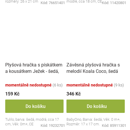
rozměry: 26 x 21 cm
modré, cca 18 cm, CE
Kód:
76651401
Kód:
11420801
Plyšová hračka s pískátkem
Závěsná plyšová hračka s
a kousátkem Ježek - šedá,
melodií Koala Coco, šedá
modrá
momentálně nedostupné
(6 ks)
momentálně nedostupné
(9 ks)
159 Kč
346 Kč
Do košíku
Do košíku
Tulilo, barva: šedá, modrá, cca 17
BabyOno, Barva: šedá, Věk: 0 m+,
cm, Věk: 0m+, CE
Rozměr: 17 x 17 cm.
Kód:
19232701
Kód:
85911301