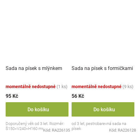
Sada na písek s mlýnkem
Sada na písek s formičkami
momentálně nedostupné
(1 ks)
momentálně nedostupné
(9 ks)
95 Kč
56 Kč
Do košíku
Do košíku
Doporučený věk od 3 let. Rozměr:
od 3 let, pestrobarevná sada na
Š150×V240×H160 mm
písek
Kód:
RA226135
Kód:
RA226128