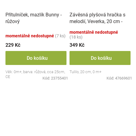
Závěsná plyšová hračka s
Přítulníček, mazlík Bunny -
melodií, Veverka, 20 cm -
růžový
hnědá
momentálně nedostupné
momentálně nedostupné
(7 ks)
(18 ks)
229 Kč
349 Kč
Do košíku
Do košíku
Věk: 0m+, barva: růžová, cca 25cm,
Tulilo, 20 cm, 0 m+
CE
Kód:
23755401
Kód:
47669601