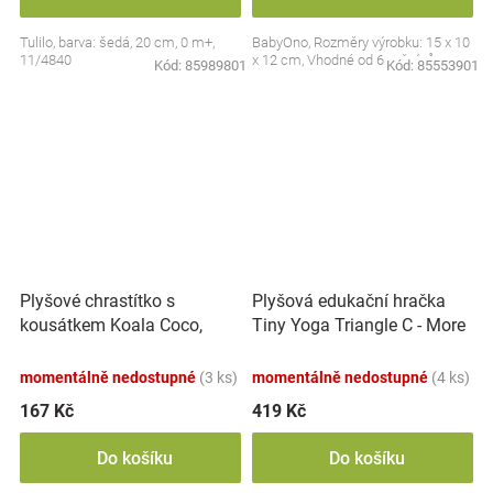
Tulilo, barva: šedá, 20 cm, 0 m+,
BabyOno, Rozměry výrobku: 15 x 10
11/4840
x 12 cm, Vhodné od 6 měsíců
Kód:
85989801
Kód:
85553901
Plyšové chrastítko s
Plyšová edukační hračka
kousátkem Koala Coco,
Tiny Yoga Triangle C - More
šedá
Collection - černá/červená,
BabyOno
momentálně nedostupné
(3 ks)
momentálně nedostupné
(4 ks)
167 Kč
419 Kč
Do košíku
Do košíku