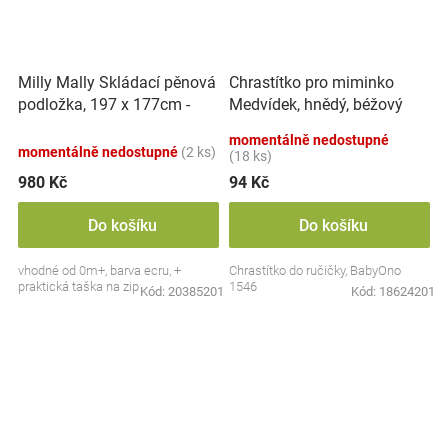
Milly Mally Skládací pěnová
Chrastítko pro miminko
podložka, 197 x 177cm -
Medvídek, hnědý, béžový
Play Deer
momentálně nedostupné
momentálně nedostupné
(2 ks)
(18 ks)
980 Kč
94 Kč
Do košíku
Do košíku
vhodné od 0m+, barva ecru, +
Chrastítko do ručičky, BabyOno
praktická taška na zip
1546
Kód:
20385201
Kód:
18624201