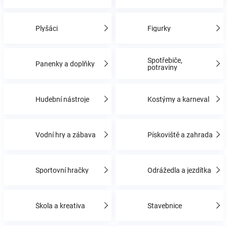
Hračky
Plyšáci
Figurky
a
Spotřebiče,
Panenky a doplňky
potraviny
zábava
Hudební nástroje
Kostýmy a karneval
pro
děti
Vodní hry a zábava
Pískoviště a zahrada
Těhotenské
Sportovní hračky
Odrážedla a jezdítka
oblečení
Škola a kreativa
Stavebnice
Novinky