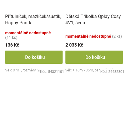
Přítulníček, mazlíček/šustík,
Dětská Tříkolka Qplay Cosy
Happy Panda
4V1, šedá
momentálně nedostupné
momentálně nedostupné
(2 ks)
(11 ks)
136 Kč
2 033 Kč
Do košíku
Do košíku
Věk: 0 m+, rozměry: 20,5 x 15,5 cm
věk: + 10m - 36m, barva: šedá
Kód:
54321101
Kód:
24482301