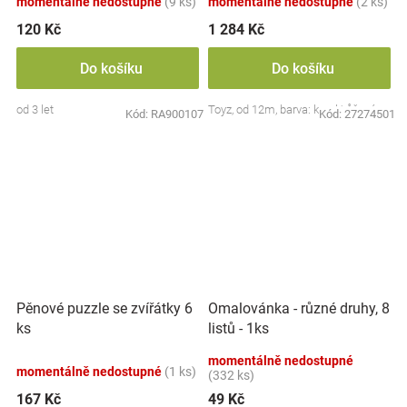
momentálně nedostupné
(9 ks)
momentálně nedostupné
(2 ks)
120 Kč
1 284 Kč
Do košíku
Do košíku
od 3 let
Toyz, od 12m, barva: koral/růžová
Kód:
RA900107
Kód:
27274501
Pěnové puzzle se zvířátky 6
Omalovánka - různé druhy, 8
ks
listů - 1ks
momentálně nedostupné
momentálně nedostupné
(1 ks)
(332 ks)
167 Kč
49 Kč