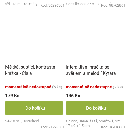
věk: 18 m+, rozměry: 16 x 9,5 x 4 cm
Sensillo, cca 35 x 13 cm, od 0m+
Kód:
36296301
Kód:
98762801
Interaktivní hračka se
Měkká, šustící, kontrastní
světlem a melodií Kytara
knížka - Čísla
Žirafa, žlutá/oranžová
momentálně nedostupné
(5 ks)
momentálně nedostupné
(2 ks)
179 Kč
136 Kč
Do košíku
Do košíku
Věk: 0 m+, Bocioland
Chicco, Barva: žlutá/oranžová, roz.:
17 x 9 x 1,5 cm
Kód:
71798501
Kód:
16416601