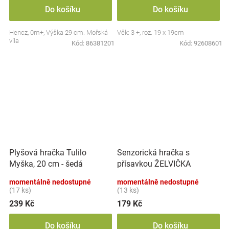
Do košíku
Do košíku
Hencz, 0m+, Výška 29 cm. Mořská
Věk: 3 +, roz. 19 x 19cm
víla
Kód:
86381201
Kód:
92608601
Plyšová hračka Tulilo
Senzorická hračka s
Myška, 20 cm - šedá
přísavkou ŽELVIČKA
momentálně nedostupné
momentálně nedostupné
(17 ks)
(13 ks)
239 Kč
179 Kč
Do košíku
Do košíku