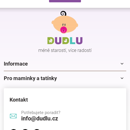
d
v
a
á
Z
c
n
á
í
í
p
p
r
a
v
t
k
í
y
méně starostí, více radostí
v
ý
p
Informace
i
s
Pro maminky a tatínky
u
Kontakt
Potřebujete poradit?
info@dudlu.cz