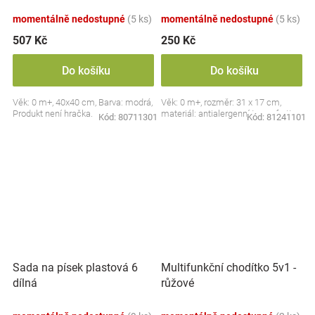
Medvídek s krajkou, modrý
momentálně nedostupné
(5 ks)
momentálně nedostupné
(5 ks)
507 Kč
250 Kč
Do košíku
Do košíku
Věk: 0 m+, 40x40 cm, Barva: modrá,
Věk: 0 m+, rozměr: 31 x 17 cm,
Produkt není hračka.
materiál: antialergenní termofrotte
Kód:
80711301
Kód:
81241101
Sada na písek plastová 6
Multifunkční chodítko 5v1 -
dílná
růžové