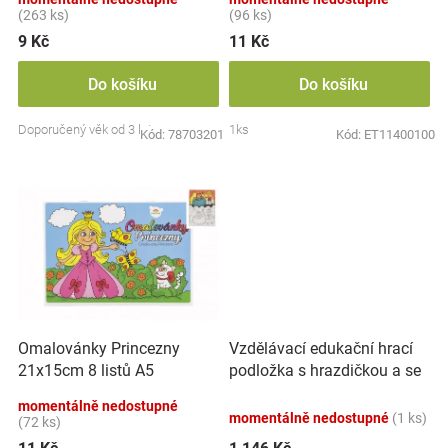
t
(263 ks)
(96 ks)
ů
9 Kč
11 Kč
Do košíku
Do košíku
Doporučený věk od 3 let
1ks
Kód:
78703201
Kód:
ET11400100
Vzdělávací edukační hrací
Omalovánky Princezny
podložka s hrazdičkou a se
21x15cm 8 listů A5
zvuky, Safari
momentálně nedostupné
momentálně nedostupné
(1 ks)
(72 ks)