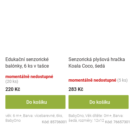
Edukační senzorické
Senzorická plyšová hračka
balónky, 6 ks v tašce
Koala Coco, šedá
momentálně nedostupné
momentálně nedostupné
(5 ks)
(20 ks)
220 Kč
283 Kč
Do košíku
Do košíku
věk: 6 m+, Barva: vícebarevné, 6ks,
BabyOno, Věk dítěte: 0m+, Barva:
BabyOno
šedá, rozměry: 12x12 cm.
Kód:
85736001
Kód:
76657301