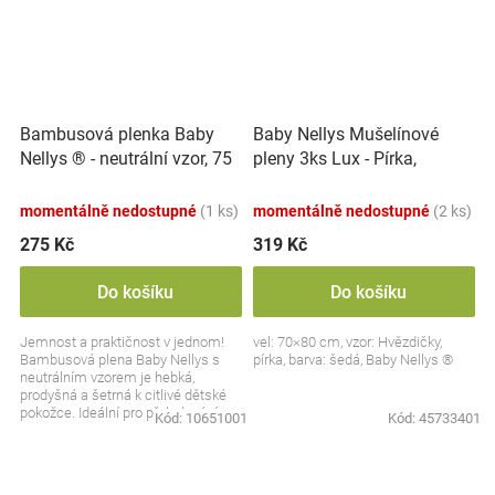
Bambusová plenka Baby
Baby Nellys Mušelínové
Nellys ® - neutrální vzor, 75
pleny 3ks Lux - Pírka,
x75 cm - 1 ks
hvězdičky, 70 x 80 cm,
šedá/bílá
momentálně nedostupné
(1 ks)
momentálně nedostupné
(2 ks)
275 Kč
319 Kč
Do košíku
Do košíku
Jemnost a praktičnost v jednom!
vel: 70×80 cm, vzor: Hvězdičky,
Bambusová plena Baby Nellys s
pírka, barva: šedá, Baby Nellys ®
neutrálním vzorem je hebká,
prodyšná a šetrná k citlivé dětské
pokožce. Ideální pro přebalování,
Kód:
10651001
Kód:
45733401
utírání i jako...