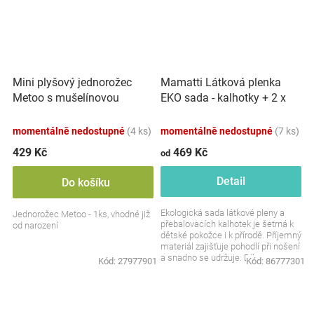
Mini plyšový jednorožec
Mamatti Látková plenka
Metoo s mušelínovou
EKO sada - kalhotky + 2 x
plenkou - růžovo/bílý, 12cm
plenka, Gepardík, vel. 3 - 8
kg
momentálně nedostupné
(4 ks)
momentálně nedostupné
(7 ks)
429 Kč
469 Kč
od
Detail
Do košíku
Ekologická sada látkové pleny a
Jednorožec Metoo - 1ks, vhodné již
přebalovacích kalhotek je šetrná k
od narození
dětské pokožce i k přírodě. Příjemný
materiál zajišťuje pohodlí při nošení
a snadno se udržuje. Díky...
Kód:
27977901
Kód:
86777301