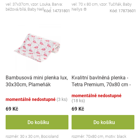
vel: 37x37cm, vzor: Louka, Barva:
vel: 70 x 80 cm, vzor: Tučňák, Baby
Značky
béžová/bílá, Baby Nellys ®
Nellys ®
Kód:
14731801
Kód:
17873601
Blog
Hračkářství
Přihlášení
Kvalitní bavlněná plenka -
Bambusová mini plenka lux,
Tetra Premium, 70x80 cm -
30x30cm, Plameňák
black Goose, bílá - 1 ks -
momentálně nedostupné
Husičky
momentálně nedostupné
(3 ks)
(18 ks)
69 Kč
69 Kč
Do košíku
Do košíku
rozměr: 30 x 30 cm, Bocioland
rozměr: 70x80 cm, motiv: black