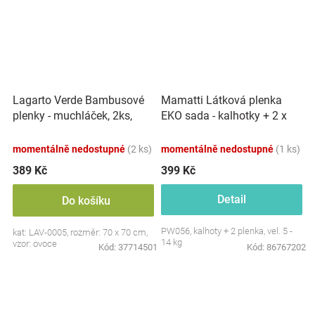
Lagarto Verde Bambusové
Mamatti Látková plenka
plenky - muchláček, 2ks,
EKO sada - kalhotky + 2 x
bílá/žlutá
plenka, vel. 5 - 14 kg, Sing
momentálně nedostupné
(2 ks)
momentálně nedostupné
(1 ks)
389 Kč
399 Kč
Detail
Do košíku
PW056, kalhoty + 2 plenka, vel. 5 -
kat: LAV-0005, rozměr: 70 x 70 cm,
14 kg
vzor: ovoce
Kód:
37714501
Kód:
86767202