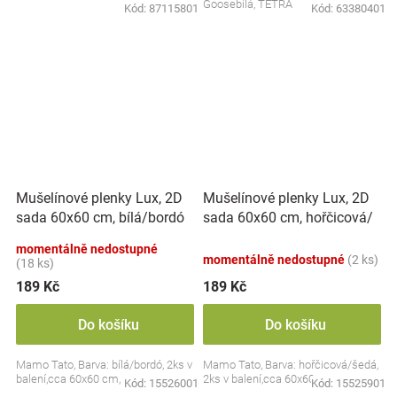
Goosebílá, TETRA
Kód:
87115801
Kód:
63380401
Mušelínové plenky Lux, 2D
Mušelínové plenky Lux, 2D
sada 60x60 cm, hořčicová/
sada 60x60 cm, bílá/bordó
šedá
momentálně nedostupné
momentálně nedostupné
(2 ks)
(18 ks)
189 Kč
189 Kč
Do košíku
Do košíku
Mamo Tato, Barva: bílá/bordó, 2ks v
Mamo Tato, Barva: hořčicová/šedá,
balení,cca 60x60 cm,
2ks v balení,cca 60x60 cm,
Kód:
15526001
Kód:
15525901