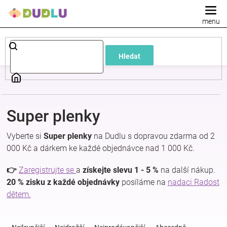
Přejít
na
obsah
Dětské
Hledat
a
kojenecké
Super plenky
oblečení
Vyberte si
Super plenky
na Dudlu s dopravou zdarma od 2
Pokojíček
000 Kč a dárkem ke každé objednávce nad 1 000 Kč.
👉
Zaregistrujte se
a
získejte slevu 1 - 5 %
na další nákup.
a
20 % zisku z každé objednávky
posíláme na
nadaci Radost
dětem.
kojenecká
Ř
a
výbava