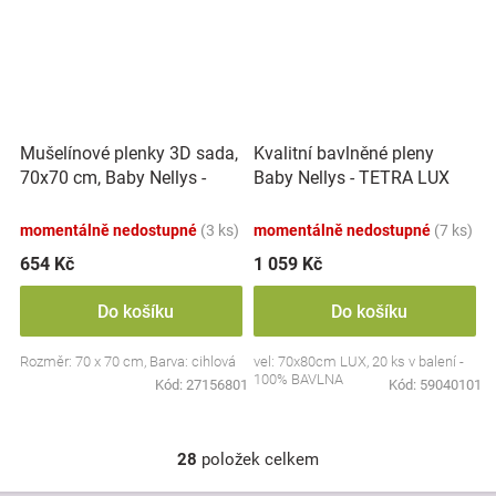
Mušelínové plenky 3D sada,
Kvalitní bavlněné pleny
70x70 cm, Baby Nellys -
Baby Nellys - TETRA LUX
cihlová
70x80cm, 20ks v bal.
momentálně nedostupné
(3 ks)
momentálně nedostupné
(7 ks)
654 Kč
1 059 Kč
Do košíku
Do košíku
Rozměr: 70 x 70 cm, Barva: cihlová
vel: 70x80cm LUX, 20 ks v balení -
100% BAVLNA
Kód:
27156801
Kód:
59040101
28
položek celkem
O
v