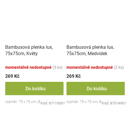
Bambusová plenka lux,
Bambusová plenka lux,
75x75cm, Květy
75x75cm, Medvídek
momentálně nedostupné
(5 ks)
momentálně nedostupné
(2 ks)
269 Kč
269 Kč
Do košíku
Do košíku
rozměr: 75 x 75 cm, Bocioland
rozměr: 75 x 75 cm, Bocioland
Kód:
87115001
Kód:
87014901