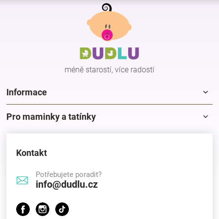
Z
l
á
á
p
d
a
a
c
t
í
í
p
méně starostí, více radostí
r
v
k
Informace
y
v
Pro maminky a tatínky
ý
p
i
s
Kontakt
u
Potřebujete poradit?
info@dudlu.cz