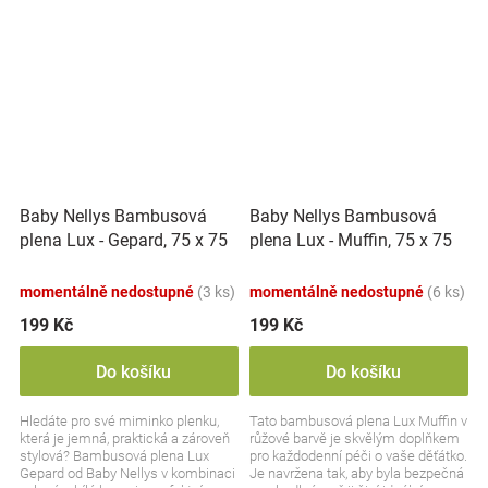
Baby Nellys Bambusová
Baby Nellys Bambusová
plena Lux - Gepard, 75 x 75
plena Lux - Muffin, 75 x 75
cm, zelená, bílá
cm, růžová
momentálně nedostupné
(3 ks)
momentálně nedostupné
(6 ks)
199 Kč
199 Kč
Do košíku
Do košíku
Hledáte pro své miminko plenku,
Tato bambusová plena Lux Muffin v
která je jemná, praktická a zároveň
růžové barvě je skvělým doplňkem
stylová? Bambusová plena Lux
pro každodenní péči o vaše děťátko.
Gepard od Baby Nellys v kombinaci
Je navržena tak, aby byla bezpečná