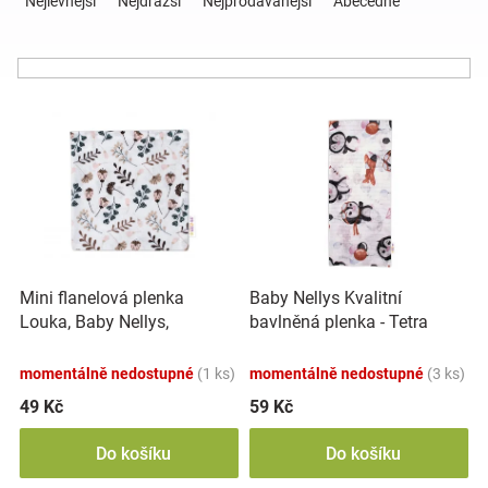
Nejlevnější
Nejdražší
Nejprodávanější
Abecedně
z
e
Hračky
n
í
a
V
p
ý
r
p
o
zábava
i
d
s
u
pro
p
k
r
t
děti
o
ů
Mini flanelová plenka
Baby Nellys Kvalitní
d
Louka, Baby Nellys,
bavlněná plenka - Tetra
u
Těhotenské
béžová/bílá
Premium, 70x80 cm -
k
Tučňáci, růžovo/bílá
momentálně nedostupné
(1 ks)
momentálně nedostupné
(3 ks)
t
oblečení
ů
49 Kč
59 Kč
Do košíku
Do košíku
Novinky