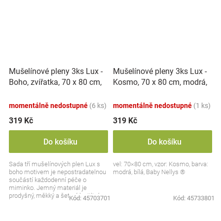
Mušelínové pleny 3ks Lux -
Mušelínové pleny 3ks Lux -
Boho, zvířatka, 70 x 80 cm,
Kosmo, 70 x 80 cm, modrá,
hořčicová/bílá
bílá
momentálně nedostupné
(6 ks)
momentálně nedostupné
(1 ks)
319 Kč
319 Kč
Do košíku
Do košíku
Sada tří mušelínových plen Lux s
vel: 70×80 cm, vzor: Kosmo, barva:
boho motivem je nepostradatelnou
modrá, bílá, Baby Nellys ®
součástí každodenní péče o
miminko. Jemný materiál je
prodyšný, měkký a šetrný k citlivé
Kód:
45703701
Kód:
45733801
pokožce. Hravý vzor a...