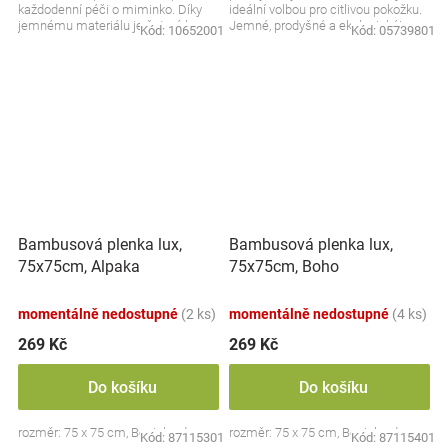
každodenní péči o miminko. Díky
ideální volbou pro citlivou pokožku.
jemnému materiálu je šetrná k
Jemné, prodyšné a ekologické!
Kód:
10652001
Kód:
05739801
citlivé pokožce a příjemná na
Barva:...
dotek....
Bambusová plenka lux,
Bambusová plenka lux,
75x75cm, Alpaka
75x75cm, Boho
momentálně nedostupné
(2 ks)
momentálně nedostupné
(4 ks)
269 Kč
269 Kč
Do košíku
Do košíku
rozměr: 75 x 75 cm, Bocioland
rozměr: 75 x 75 cm, Bocioland
Kód:
87115301
Kód:
87115401