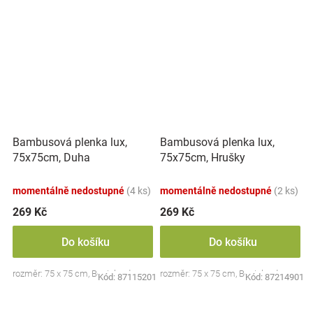
Bambusová plenka lux,
Bambusová plenka lux,
75x75cm, Duha
75x75cm, Hrušky
momentálně nedostupné
(4 ks)
momentálně nedostupné
(2 ks)
269 Kč
269 Kč
Do košíku
Do košíku
rozměr: 75 x 75 cm, Bocioland
rozměr: 75 x 75 cm, Bocioland
Kód:
87115201
Kód:
87214901