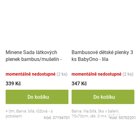
Minene Sada látkových
Bambusové dětské plenky 3
plenek bambus/mušelín -
ks BabyOno - lila
bílá, růžová
momentálně nedostupné
(2 ks)
momentálně nedostupné
(2 ks)
339 Kč
347 Kč
Do košíku
Do košíku
+ 0m, Barva: bílá, růžová - s
Barva: lila/bílá, 3ks v balení,
potiskem
70x70cm, věk: 0 m+, 397/08
Kód:
37194701
Kód:
55702201