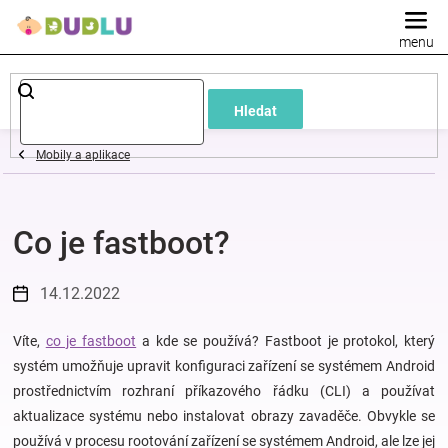
Přejít
na
obsah
Dětské
Hledat
a
Mobily a aplikace
kojenecké
Co je fastboot?
oblečení
Pokojíček
14.12.2022
a
Víte,
co je fastboot
a kde se používá? Fastboot je protokol, který
systém umožňuje upravit konfiguraci zařízení se systémem Android
prostřednictvím rozhraní příkazového řádku (CLI) a používat
kojenecká
aktualizace systému nebo instalovat obrazy zavaděče. Obvykle se
používá v procesu rootování zařízení se systémem Android, ale lze jej
výbava