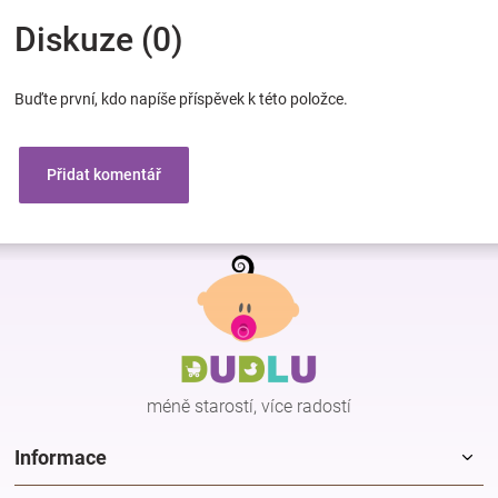
Diskuze (0)
Buďte první, kdo napíše příspěvek k této položce.
Přidat komentář
Z
á
p
a
t
í
méně starostí, více radostí
Informace