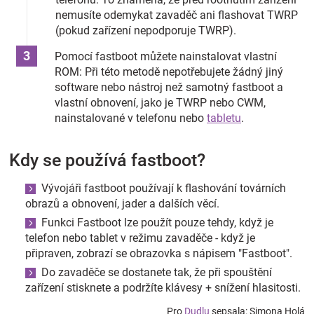
nemusíte odemykat zavaděč ani flashovat TWRP
(pokud zařízení nepodporuje TWRP).
Pomocí fastboot můžete nainstalovat vlastní
ROM: Při této metodě nepotřebujete žádný jiný
software nebo nástroj než samotný fastboot a
vlastní obnovení, jako je TWRP nebo CWM,
nainstalované v telefonu nebo
tabletu
.
Kdy se používá fastboot?
Vývojáři fastboot používají k flashování továrních
obrazů a obnovení, jader a dalších věcí.
Funkci Fastboot lze použít pouze tehdy, když je
telefon nebo tablet v režimu zavaděče - když je
připraven, zobrazí se obrazovka s nápisem "Fastboot".
Do zavaděče se dostanete tak, že při spouštění
zařízení stisknete a podržíte klávesy + snížení hlasitosti.
Pro
Dudlu
sepsala: Simona Holá