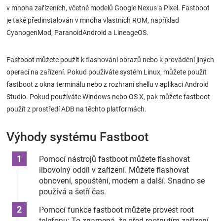
v mnoha zařízeních, včetně modelů Google Nexus a Pixel. Fastboot
Značky
je také předinstalován v mnoha vlastních ROM, například
CyanogenMod, ParanoidAndroid a LineageOS.
Blog
Fastboot můžete použít k flashování obrazů nebo k provádění jiných
Hračkářství
operací na zařízení. Pokud používáte systém Linux, můžete použít
fastboot z okna terminálu nebo z rozhraní shellu v aplikaci Android
Přihlášení
Studio. Pokud používáte Windows nebo OS X, pak můžete fastboot
použít z prostředí ADB na těchto platformách.
Výhody systému Fastboot
Pomocí nástrojů fastboot můžete flashovat
libovolný oddíl v zařízení. Můžete flashovat
obnovení, spouštění, modem a další. Snadno se
používá a šetří čas.
Pomocí funkce fastboot můžete provést root
telefonu: To znamená, že před rootnutím zařízení