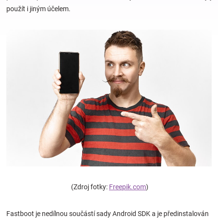
použít i jiným účelem.
Hračky
a
zábava
pro
děti
Těhotenské
oblečení
(Zdroj fotky:
Freepik.com
)
Novinky
Fastboot je nedílnou součástí sady Android SDK a je předinstalován