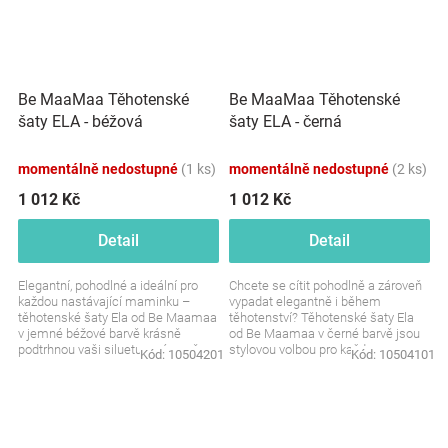
Be MaaMaa Těhotenské
Be MaaMaa Těhotenské
šaty ELA - béžová
šaty ELA - černá
momentálně nedostupné
(1 ks)
momentálně nedostupné
(2 ks)
1 012 Kč
1 012 Kč
Detail
Detail
Elegantní, pohodlné a ideální pro
Chcete se cítit pohodlně a zároveň
každou nastávající maminku –
vypadat elegantně i během
těhotenské šaty Ela od Be Maamaa
těhotenství? Těhotenské šaty Ela
v jemné béžové barvě krásně
od Be Maamaa v černé barvě jsou
podtrhnou vaši siluetu a zároveň
stylovou volbou pro každou
Kód:
10504201
Kód:
10504101
poskytnou dostatek...
příležitost. Pohodlné,...