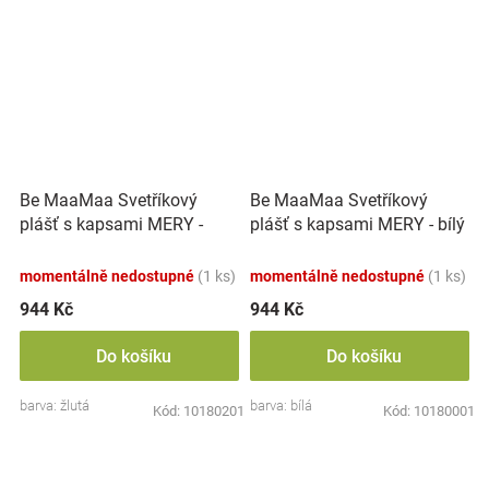
Be MaaMaa Svetříkový
Be MaaMaa Svetříkový
plášť s kapsami MERY -
plášť s kapsami MERY - bílý
žlutý
momentálně nedostupné
(1 ks)
momentálně nedostupné
(1 ks)
944 Kč
944 Kč
Do košíku
Do košíku
barva: žlutá
barva: bílá
Kód:
10180201
Kód:
10180001