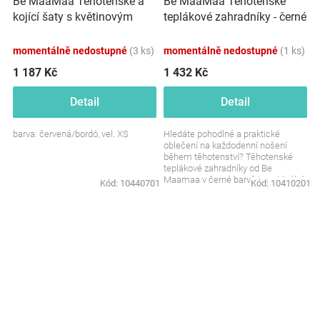
Be MaaMaa Těhotenské a
Be MaaMaa Těhotenské
kojící šaty s květinovým
teplákové zahradníky - černé
potiskem, s mašlí -
červené/bordó
momentálně nedostupné
(3 ks)
momentálně nedostupné
(1 ks)
1 187 Kč
1 432 Kč
Detail
Detail
barva: červená/bordó, vel. XS
Hledáte pohodlné a praktické
oblečení na každodenní nošení
během těhotenství? Těhotenské
teplákové zahradníky od Be
Maamaa v černé barvě jsou ideální
Kód:
10440701
Kód:
10410201
volbou. Stylové, pohodlné a...