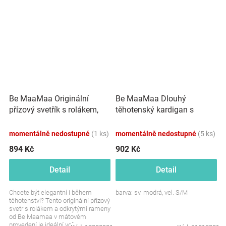
Be MaaMaa Originální
Be MaaMaa Dlouhý
přízový svetřík s rolákem,
těhotenský kardigan s
odkrytá ramena - mátový
kapucí, sv. modrý
momentálně nedostupné
(1 ks)
momentálně nedostupné
(5 ks)
894 Kč
902 Kč
Detail
Detail
Chcete být elegantní i během
barva: sv. modrá, vel. S/M
těhotenství? Tento originální přízový
svetr s rolákem a odkrytými rameny
od Be Maamaa v mátovém
provedení je ideální volbou pro