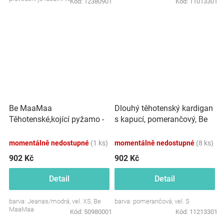
Kód:
12380901
Kód:
11013301
moderní maminky....
Be MaaMaa
Dlouhý těhotenský kardigan
Těhotenské,kojící pyžamo -
s kapucí, pomerančový, Be
jeans/modrá
MaaMaa
momentálně nedostupné
(1 ks)
momentálně nedostupné
(8 ks)
902 Kč
902 Kč
Detail
Detail
barva: Jeanas/modrá, vel. XS, Be
barva: pomerančová, vel. S
MaaMaa
Kód:
50980001
Kód:
11213301