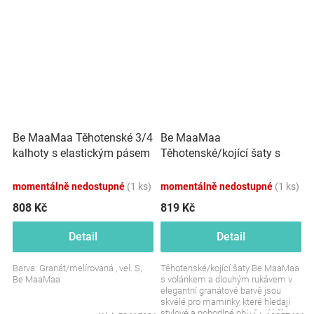
Be MaaMaa Těhotenské 3/4
Be MaaMaa
kalhoty s elastickým pásem
Těhotenské/kojící šaty s
- granát/melírované
volánkem, dlouhý rukáv -
granátové
momentálně nedostupné
(1 ks)
momentálně nedostupné
(1 ks)
808 Kč
819 Kč
Detail
Detail
Barva: Granát/melírovaná , vel. S,
Těhotenské/kojící šaty Be MaaMaa
Be MaaMaa
s volánkem a dlouhým rukávem v
elegantní granátové barvě jsou
skvélé pro maminky, které hledají
stylové a pohodlné oblečení během