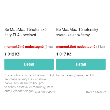
Be MaaMaa Těhotenské
Be MaaMaa Těhotenský
šaty ELA - ocelová
svetr - zeleno/černý
momentálně nedostupné
(1 ks)
momentálně nedostupné
(1 ks)
1 012 Kč
1 017 Kč
Detail
Detail
Styl a pohodlí pro těhotné maminky!
barva: zeleno/černá, vel. UNI
Těhotenské šaty Ela v ocelové
barvě jsou ideální volbou pro
všechny nastávající maminky, které
chtějí vypadat elegantně a cítit se
Kód:
10504601
Kód:
11460301
pohodlně....