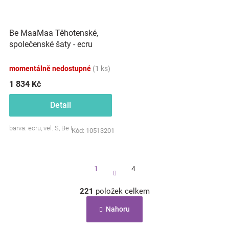
Be MaaMaa Těhotenské,
společenské šaty - ecru
momentálně nedostupné
(1 ks)
1 834 Kč
Detail
barva: ecru, vel. S, Be MaaMaa
Kód:
10513201
S
1
4
t
r
á
221
položek celkem
O
n
v
k
Nahoru
l
o
á
v