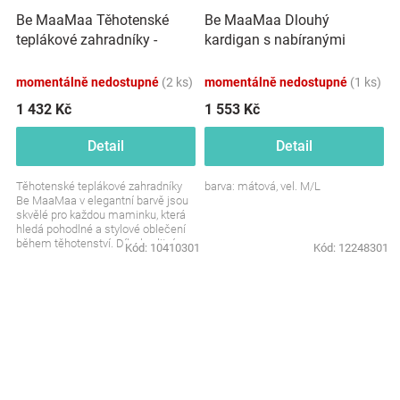
Be MaaMaa Těhotenské
Be MaaMaa Dlouhý
teplákové zahradníky -
kardigan s nabíranými
metalická ocel
rukávy nejen pro těhotné -
mátový
momentálně nedostupné
(2 ks)
momentálně nedostupné
(1 ks)
1 432 Kč
1 553 Kč
Detail
Detail
Těhotenské teplákové zahradníky
barva: mátová, vel. M/L
Be MaaMaa v elegantní barvě jsou
skvělé pro každou maminku, která
hledá pohodlné a stylové oblečení
během těhotenství. Díky kvalitnímu
Kód:
10410301
Kód:
12248301
materiálu...