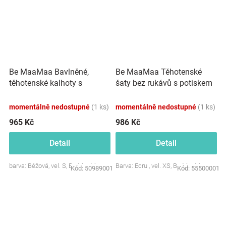
Be MaaMaa Bavlněné,
Be MaaMaa Těhotenské
těhotenské kalhoty s
šaty bez rukávů s potiskem
kapsami - béžové
květin - ecru
momentálně nedostupné
(1 ks)
momentálně nedostupné
(1 ks)
965 Kč
986 Kč
Detail
Detail
barva: Béžová, vel. S, Be MaaMaa
Barva: Ecru , vel. XS, Be MaaMaa
Kód:
50989001
Kód:
55500001