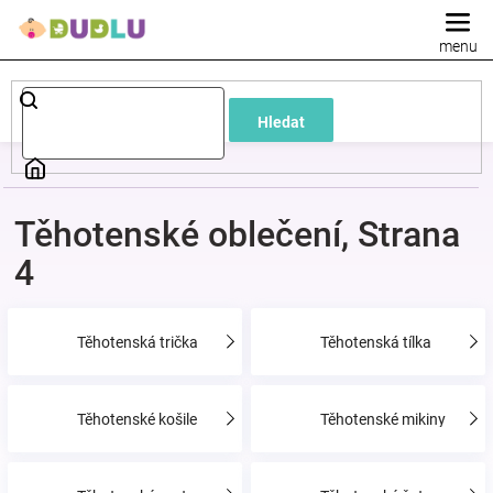
Přejít
na
obsah
Dětské
Hledat
a
kojenecké
Těhotenské oblečení
, Strana
oblečení
4
Pokojíček
Těhotenská trička
Těhotenská tílka
a
Těhotenské košile
Těhotenské mikiny
kojenecká
výbava