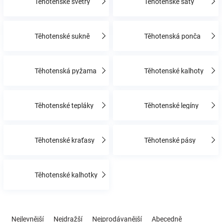
Těhotenské svetry
Těhotenské šaty
Hračky
Těhotenské sukně
Těhotenská ponča
a
Těhotenská pyžama
Těhotenské kalhoty
zábava
pro
Těhotenské tepláky
Těhotenské legíny
děti
Těhotenské kraťasy
Těhotenské pásy
Těhotenské
Těhotenské kalhotky
oblečení
Ř
Novinky
a
Nejlevnější
Nejdražší
Nejprodávanější
Abecedně