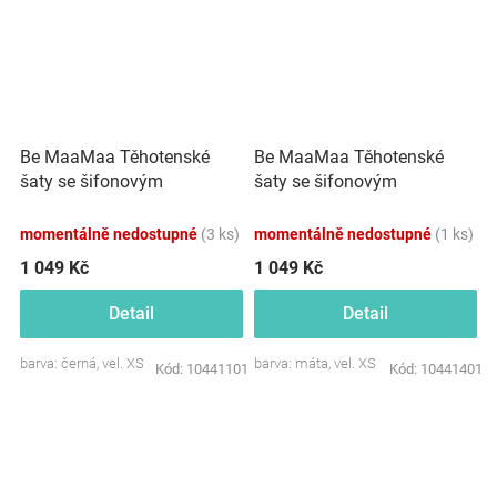
Be MaaMaa Těhotenské
Be MaaMaa Těhotenské
šaty se šifonovým
šaty se šifonovým
přehozem - černé
přehozem - máta
momentálně nedostupné
(3 ks)
momentálně nedostupné
(1 ks)
1 049 Kč
1 049 Kč
Detail
Detail
barva: černá, vel. XS
barva: máta, vel. XS
Kód:
10441101
Kód:
10441401