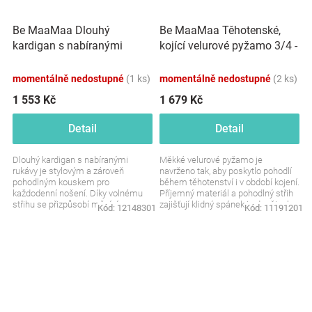
Be MaaMaa Dlouhý
Be MaaMaa Těhotenské,
kardigan s nabíranými
kojící velurové pyžamo 3/4 -
rukávy nejen pro těhotné -
modré, vel. S/M
modrý
momentálně nedostupné
(1 ks)
momentálně nedostupné
(2 ks)
1 553 Kč
1 679 Kč
Detail
Detail
Dlouhý kardigan s nabíranými
Měkké velurové pyžamo je
rukávy je stylovým a zároveň
navrženo tak, aby poskytlo pohodlí
pohodlným kouskem pro
během těhotenství i v období kojení.
každodenní nošení. Díky volnému
Příjemný materiál a pohodlný střih
střihu se přizpůsobí měnící se
zajišťují klidný spánek i odpočinek
Kód:
12148301
Kód:
11191201
postavě a nabídne dostatek...
během...