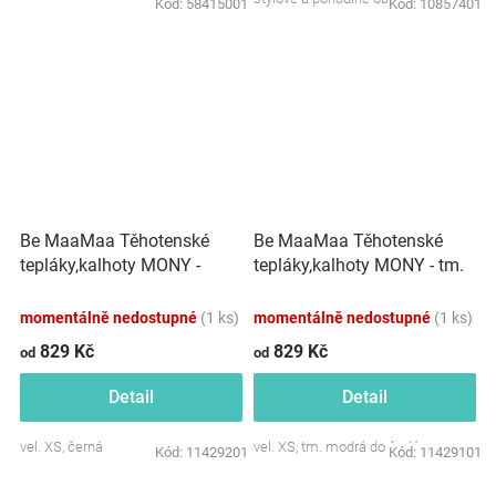
Kód:
58415001
Kód:
10857401
těhotenství a...
Be MaaMaa Těhotenské
Be MaaMaa Těhotenské
tepláky,kalhoty MONY -
tepláky,kalhoty MONY - tm.
černé
modré
momentálně nedostupné
(1 ks)
momentálně nedostupné
(1 ks)
829 Kč
829 Kč
od
od
Detail
Detail
vel. XS, černá
vel. XS, tm. modrá do šedá
Kód:
11429201
Kód:
11429101