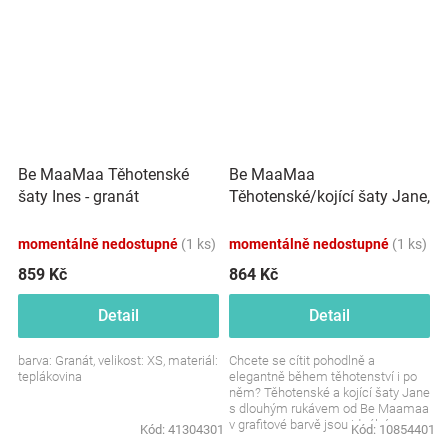
Be MaaMaa
Be MaaMaa Těhotenské
Těhotenské/kojící šaty Jane,
šaty Ines - granát
dlouhý rukáv - grafitové
momentálně nedostupné
(1 ks)
momentálně nedostupné
(1 ks)
859 Kč
864 Kč
Detail
Detail
barva: Granát, velikost: XS, materiál:
Chcete se cítit pohodlně a
teplákovina
elegantně během těhotenství i po
něm? Těhotenské a kojící šaty Jane
s dlouhým rukávem od Be Maamaa
v grafitové barvě jsou ideální
Kód:
41304301
Kód:
10854401
volbou. Stylové,...