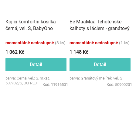
Be MaaMaa Těhotenské
Kojící komfortní košilka
kalhoty s láclem - granátový
černá, vel. S, BabyOno
melírek, vel. S
momentálně nedostupné
(3 ks)
momentálně nedostupné
(1 ks)
1 062 Kč
1 148 Kč
Detail
Detail
barva: Černá, vel.: S, nr.kat.
barva: Granátový melírek, vel. S
507/CZ/S, BO, RE01
Kód:
11916501
Kód:
50900201