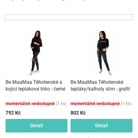
z
Značky
e
n
Blog
í
V
p
ý
r
Hračkářství
p
o
i
d
Přihlášení
s
u
p
k
r
t
o
ů
Be MaaMaa Těhotenské a
Be MaaMaa Těhotenské
d
kojící teplákové triko - černé
tepláky/kalhoty slim - grafit
u
k
momentálně nedostupné
(1 ks)
momentálně nedostupné
(1 ks)
t
ů
792 Kč
802 Kč
Detail
Detail