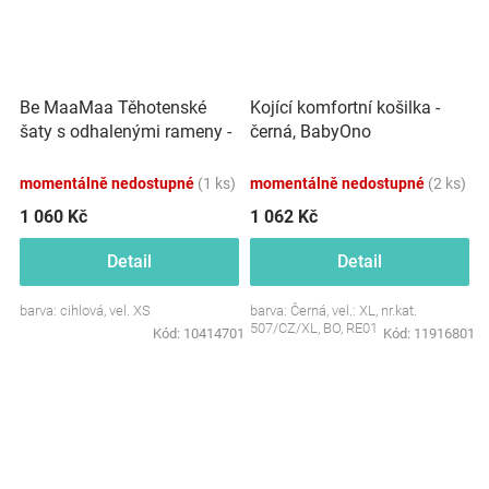
Be MaaMaa Těhotenské
Kojící komfortní košilka -
šaty s odhalenými rameny -
černá, BabyOno
cihlové
momentálně nedostupné
(1 ks)
momentálně nedostupné
(2 ks)
1 060 Kč
1 062 Kč
Detail
Detail
barva: cihlová, vel. XS
barva: Černá, vel.: XL, nr.kat.
507/CZ/XL, BO, RE01
Kód:
10414701
Kód:
11916801