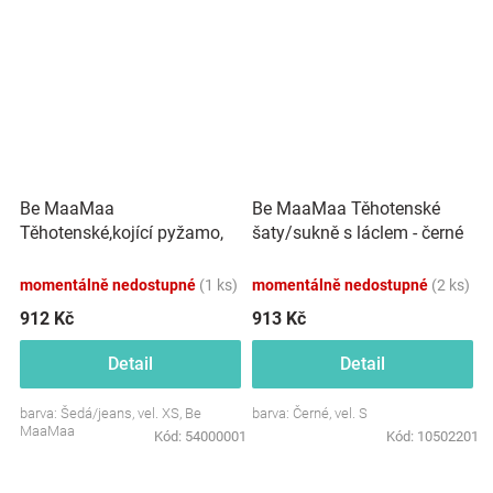
Be MaaMaa
Be MaaMaa Těhotenské
Těhotenské,kojící pyžamo,
šaty/sukně s láclem - černé
3/4 rukáv - šedá/jeans
momentálně nedostupné
(1 ks)
momentálně nedostupné
(2 ks)
912 Kč
913 Kč
Detail
Detail
barva: Šedá/jeans, vel. XS, Be
barva: Černé, vel. S
MaaMaa
Kód:
54000001
Kód:
10502201