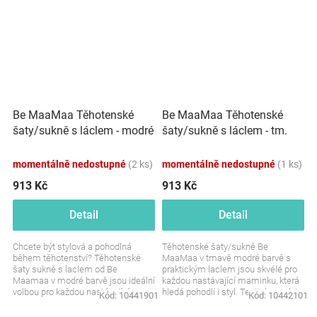
Be MaaMaa Těhotenské
Be MaaMaa Těhotenské
šaty/sukně s láclem - tm.
šaty/sukně s láclem - modré
modré
momentálně nedostupné
(2 ks)
momentálně nedostupné
(1 ks)
913 Kč
913 Kč
Detail
Detail
Chcete být stylová a pohodlná
Těhotenské šaty/sukně Be
během těhotenství? Těhotenské
MaaMaa v tmavě modré barvě s
šaty sukně s laclem od Be
praktickým laclem jsou skvélé pro
Maamaa v modré barvě jsou ideální
každou nastávající maminku, která
volbou pro každou nastávající
hledá pohodlí i styl. Tento kousek je
Kód:
10441901
Kód:
10442101
maminku. Pohodlné, trendy a...
ideální pro...