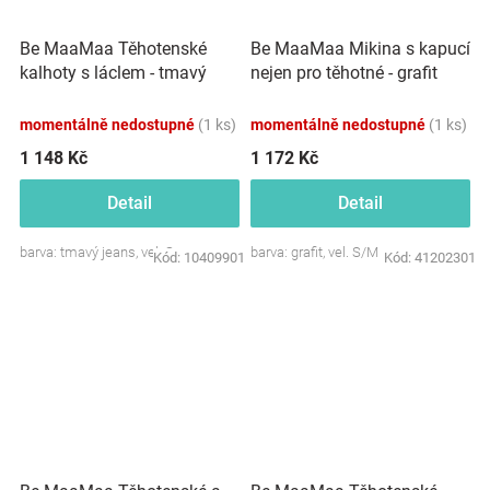
Be MaaMaa Těhotenské
Be MaaMaa Mikina s kapucí
kalhoty s láclem - tmavý
nejen pro těhotné - grafit
jeans
momentálně nedostupné
(1 ks)
momentálně nedostupné
(1 ks)
1 148 Kč
1 172 Kč
Detail
Detail
barva: tmavý jeans, vel. S
barva: grafit, vel. S/M
Kód:
10409901
Kód:
41202301