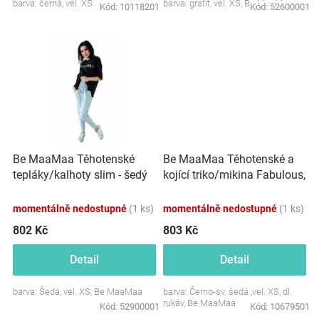
barva: černá, vel. XS
barva: grafit, vel. XS, Be MaaMaa
Kód:
10118201
Kód:
52600001
Be MaaMaa Těhotenské
Be MaaMaa Těhotenské a
tepláky/kalhoty slim - šedý
kojící triko/mikina Fabulous,
melírek
dl. rukáv, černo-světle šedá,
vel. XS
momentálně nedostupné
(1 ks)
momentálně nedostupné
(1 ks)
802 Kč
803 Kč
Detail
Detail
barva: Šedá, vel. XS, Be MaaMaa
barva: Černo-sv. šedá ,vel. XS, dl.
rukáv, Be MaaMaa
Kód:
52900001
Kód:
10679501