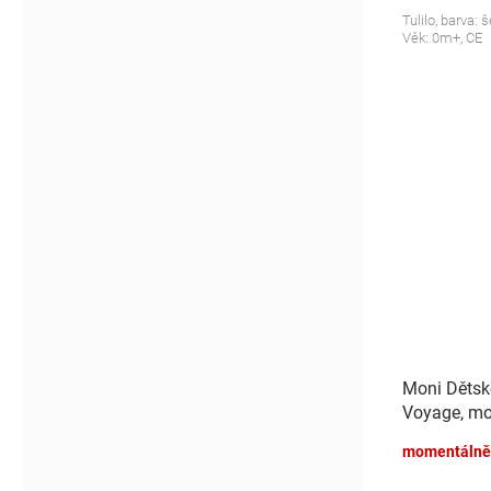
Tulilo, barva:
Věk: 0m+, CE
Moni Dětsk
Voyage, mo
momentálně