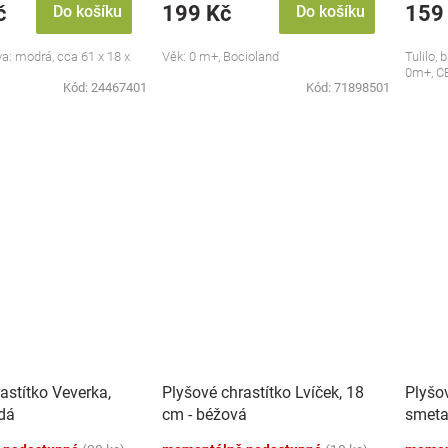
č
199 Kč
159
Do košíku
Do košíku
va: modrá, cca 61 x 18 x
Věk: 0 m+, Bocioland
Tulilo,
0m+, C
Kód:
24467401
Kód:
71898501
astítko Veverka,
Plyšové chrastítko Lvíček, 18
Plyšov
dá
cm - béžová
smeta