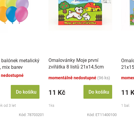
Omalovánky Moje první
 balónek metalický
Omalo
zvířátka 8 listů 21x14,5cm
, mix barev
21x15
MPZ
 nedostupné
momentálně nedostupné
(96 ks)
momen
11 Kč
11 
Do košíku
Do košíku
k od 3 let
1ks
1 bal.
Kód:
78703201
Kód:
ET11400100