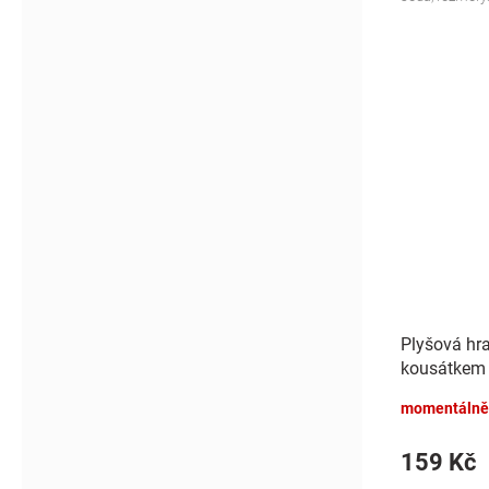
Plyšová hr
kousátkem 
modrá
momentálně
159 Kč