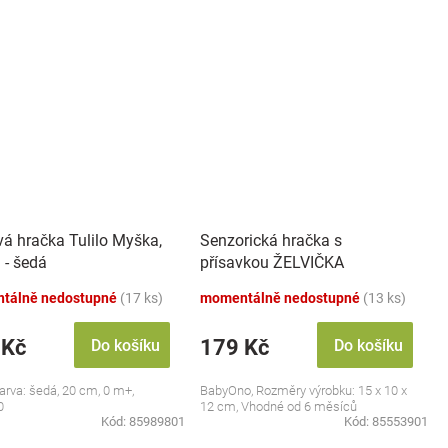
vá hračka Tulilo Myška,
Senzorická hračka s
 - šedá
přísavkou ŽELVIČKA
tálně nedostupné
(17 ks)
momentálně nedostupné
(13 ks)
 Kč
179 Kč
Do košíku
Do košíku
barva: šedá, 20 cm, 0 m+,
BabyOno, Rozměry výrobku: 15 x 10 x
0
12 cm, Vhodné od 6 měsíců
Kód:
85989801
Kód:
85553901