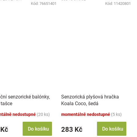
Kód:
76651401
Kód:
11420801
ční senzorické balónky,
Senzorická plyšová hračka
 tašce
Koala Coco, šedá
tálně nedostupné
(20 ks)
momentálně nedostupné
(5 ks)
 Kč
283 Kč
Do košíku
Do košíku