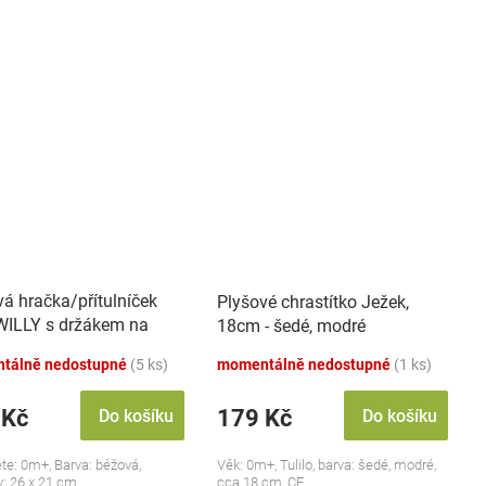
vá hračka/přítulníček
Plyšové chrastítko Ježek,
ILLY s držákem na
18cm - šedé, modré
k BabyOno, béžový
tálně nedostupné
(5 ks)
momentálně nedostupné
(1 ks)
 Kč
179 Kč
Do košíku
Do košíku
ěte: 0m+, Barva: béžová,
Věk: 0m+, Tulilo, barva: šedé, modré,
: 26 x 21 cm
cca 18 cm, CE