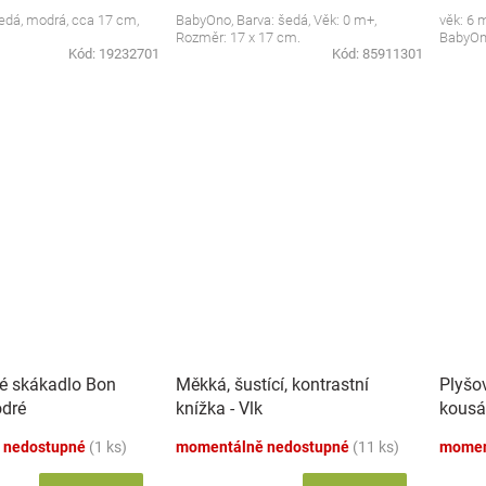
 šedá, modrá, cca 17 cm,
BabyOno, Barva: šedá, Věk: 0 m+,
věk: 6 
Rozměr: 17 x 17 cm.
BabyO
Kód:
19232701
Kód:
85911301
é skákadlo Bon
Měkká, šustící, kontrastní
Plyšo
dré
knížka - Vlk
kousá
 nedostupné
(1 ks)
momentálně nedostupné
(11 ks)
momen