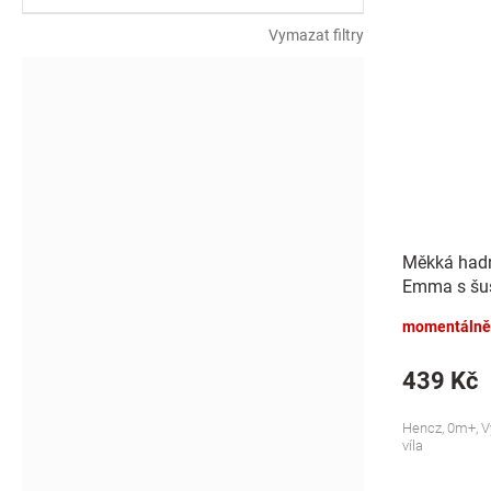
Vymazat filtry
Měkká had
Emma s šus
modrá
momentálně
439 Kč
Hencz, 0m+, V
víla