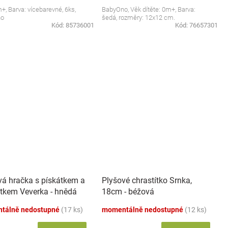
m+, Barva: vícebarevné, 6ks,
BabyOno, Věk dítěte: 0m+, Barva:
no
šedá, rozměry: 12x12 cm.
Kód:
85736001
Kód:
76657301
vá hračka s pískátkem a
Plyšové chrastítko Srnka,
tkem Veverka - hnědá
18cm - béžová
tálně nedostupné
(17 ks)
momentálně nedostupné
(12 ks)