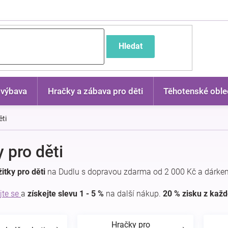
častější dotazy
Hledat
 výbava
Hračky a zábava pro děti
Těhotenské oble
ěti
y pro děti
itky pro děti
na Dudlu s dopravou zdarma od 2 000 Kč a dárkem
jte se
a
získejte slevu 1 - 5 %
na další nákup.
20 % zisku z kaž
Hračky pro