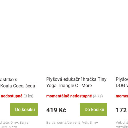
Plyšová edukační hračka Tiny
Plyšo
astítko s
Yoga Triangle C - More
DOG W
Koala Coco, šedá
Collection - černá/červená,
dudlí
 nedostupné
(3 ks)
momentálně nedostupné
(4 ks)
momen
BabyOno
419 Kč
172
Do košíku
Do košíku
ítěte: 0m+, Barva:
Barva: černá/červená, Věk: 3 m+
Věk dít
: 15x15 cm.
rozměry