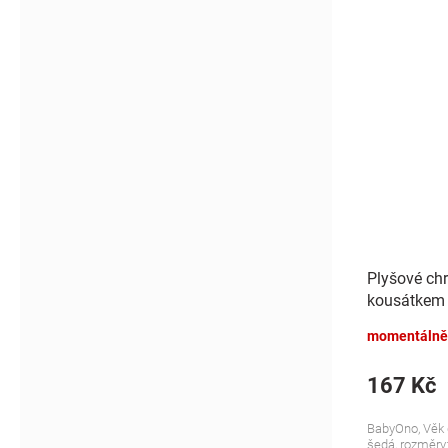
Plyšové chr
kousátkem 
momentálně
167 Kč
BabyOno, Věk d
šedá, rozměry