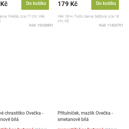
 Kč
179 Kč
Do košíku
Do košíku
 barva: hnědá, cca 17 cm, Věk:
Věk: 0m+, Tulilo, barva: béžová, cca 18
E
cm, CE
Kód:
19230801
Kód:
11420701
é chrastítko Ovečka -
Přítulníček, mazlík Ovečka -
nově bílá
smetanově bílá