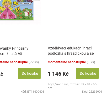
Vzdělávací edukační hrací
vánky Princezny
podložka s hrazdičkou a se
cm 8 listů A5
zvuky, Safari
tálně nedostupné
(72 ks)
momentálně nedostupné
(1 ks)
Kč
1 146 Kč
Do košíku
Do košíku
Toyz, Věk: 0 m+, rozměr: 89 x 84 x 55
cm
Kód:
ET11400403
Kód:
25236901