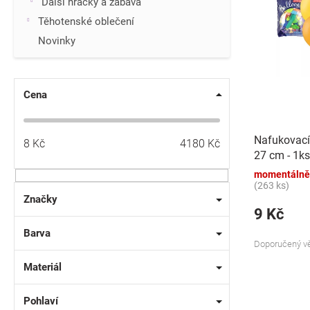
p
Další hračky a zábava
i
r
Těhotenské oblečení
s
o
p
Novinky
d
r
u
o
k
d
t
Cena
u
ů
k
t
Nafukovací
8
Kč
4180
Kč
ů
27 cm - 1ks
momentálně
(263 ks)
Značky
9 Kč
Barva
Doporučený vě
Materiál
Pohlaví