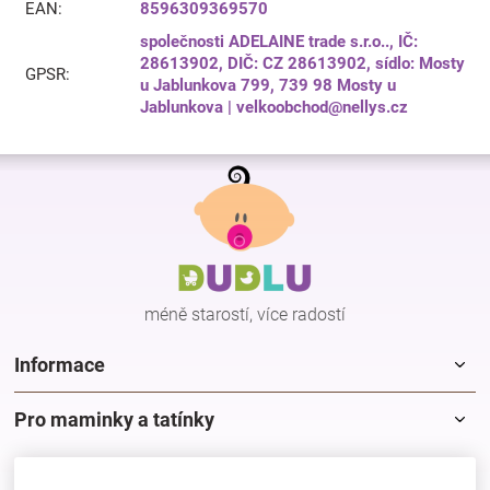
EAN
:
8596309369570
společnosti ADELAINE trade s.r.o.., IČ:
28613902, DIČ: CZ 28613902, sídlo: Mosty
GPSR
:
u Jablunkova 799, 739 98 Mosty u
Jablunkova | velkoobchod@nellys.cz
Z
á
p
a
t
í
méně starostí, více radostí
Informace
Pro maminky a tatínky