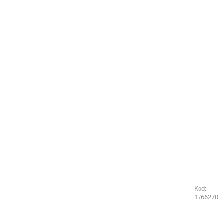
Kód:
Kód:
1766200
1766270