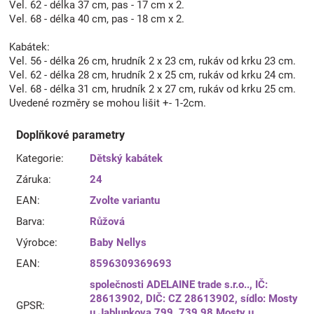
Vel. 62 - délka 37 cm, pas - 17 cm x 2.
Vel. 68 - délka 40 cm, pas - 18 cm x 2.
Kabátek:
Vel. 56 - délka 26 cm, hrudník 2 x 23 cm, rukáv od krku 23 cm.
Vel. 62 - délka 28 cm, hrudník 2 x 25 cm, rukáv od krku 24 cm.
Vel. 68 - délka 31 cm, hrudník 2 x 27 cm, rukáv od krku 25 cm.
Uvedené rozměry se mohou lišit +- 1-2cm.
Doplňkové parametry
Kategorie
:
Dětský kabátek
Záruka
:
24
EAN
:
Zvolte variantu
Barva
:
Růžová
Výrobce
:
Baby Nellys
EAN
:
8596309369693
společnosti ADELAINE trade s.r.o.., IČ:
28613902, DIČ: CZ 28613902, sídlo: Mosty
GPSR
:
u Jablunkova 799, 739 98 Mosty u