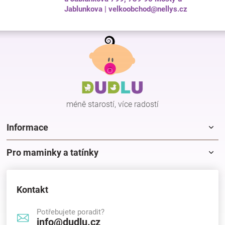
Jablunkova | velkoobchod@nellys.cz
Z
á
p
a
t
í
méně starostí, více radostí
Informace
Pro maminky a tatínky
Kontakt
Potřebujete poradit?
info@dudlu.cz