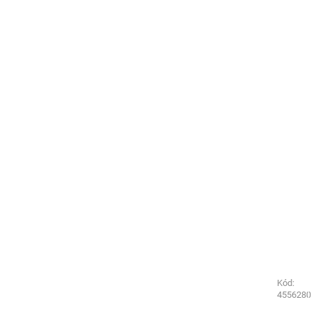
Kód:
Kód:
1766200
4556280