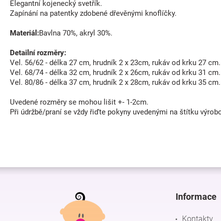
Elegantní kojenecký svetřík.
Zapínání na patentky zdobené dřevěnými knoflíčky.
Materiál:
Bavlna 70%, akryl 30%.
Detailní rozměry:
Vel. 56/62 - délka 27 cm, hrudník 2 x 23cm, rukáv od krku 27 cm.
Vel. 68/74 - délka 32 cm, hrudník 2 x 26cm, rukáv od krku 31 cm.
Vel. 80/86 - délka 37 cm, hrudník 2 x 28cm, rukáv od krku 35 cm.
Uvedené rozměry se mohou lišit +- 1-2cm.
Při údržbě/praní se vždy řiďte pokyny uvedenými na štítku výrob
Z
á
p
Informace
a
t
Kontakty