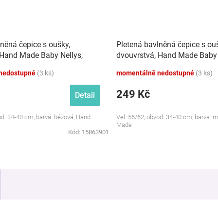
něná čepice s oušky,
Pletená bavlněná čepice s ou
 Hand Made Baby Nellys,
dvouvrstvá, Hand Made Baby 
modrá
nedostupné
(3 ks)
momentálně nedostupné
(3 ks)
249 Kč
Detail
od: 34-40 cm, barva: béžová, Hand
Vel. 56/62, obvod: 34-40 cm, barva: 
Made
Kód:
15863901