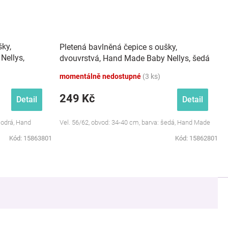
šky,
Pletená bavlněná čepice s oušky,
Nellys,
dvouvrstvá, Hand Made Baby Nellys, šedá
momentálně nedostupné
(3 ks)
249 Kč
Detail
Detail
modrá, Hand
Vel. 56/62, obvod: 34-40 cm, barva: šedá, Hand Made
Kód:
15863801
Kód:
15862801