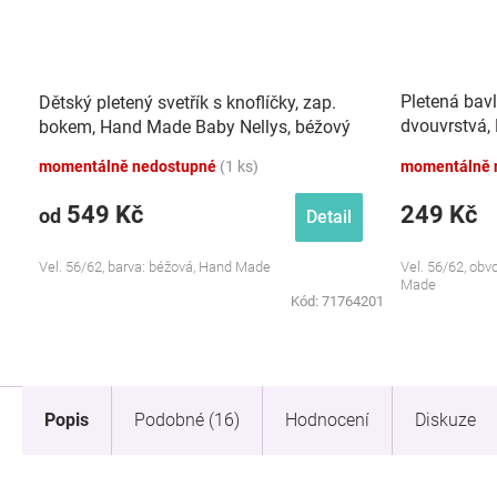
Pletená bavl
Dětský pletený svetřík s knoflíčky, zap.
dvouvrstvá,
bokem, Hand Made Baby Nellys, béžový
béžová
momentálně nedostupné
(1 ks)
momentálně 
549 Kč
249 Kč
od
Detail
Vel. 56/62, barva: béžová, Hand Made
Vel. 56/62, obv
Made
Kód:
71764201
Popis
Podobné (16)
Hodnocení
Diskuze