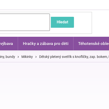
častější dotazy
Hledat
 výbava
Hračky a zábava pro děti
Těhotenské oble
kiny, bundy
Mikinky
Dětský pletený svetřík s knoflíčky, zap. bokem