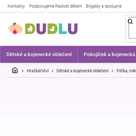
Přejít
Kontakty
Podporujeme Radost dětem
Brigády a spolupráce
Nej
na
obsah
Dětské a kojenecké oblečení
Pokojíček a kojenecká
Domů
Hračkářství
Dětské a kojenecké oblečení
Trička, mi