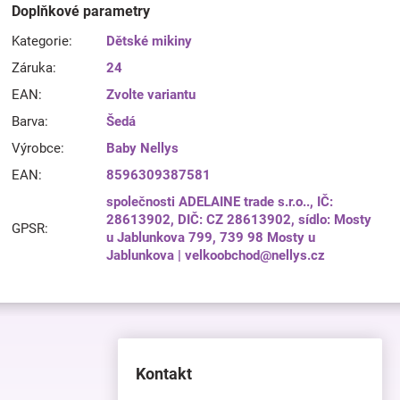
Doplňkové parametry
Kategorie
:
Dětské mikiny
Záruka
:
24
EAN
:
Zvolte variantu
Barva
:
Šedá
Výrobce
:
Baby Nellys
EAN
:
8596309387581
společnosti ADELAINE trade s.r.o.., IČ:
28613902, DIČ: CZ 28613902, sídlo: Mosty
GPSR
:
u Jablunkova 799, 739 98 Mosty u
Jablunkova | velkoobchod@nellys.cz
Kontakt