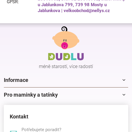
GPSR
:
u Jablunkova 799, 739 98 Mosty u
Jablunkova | velkoobchod@nellys.cz
Z
á
p
a
t
í
méně starostí, více radostí
Informace
Pro maminky a tatínky
Kontakt
Potřebujete poradit?