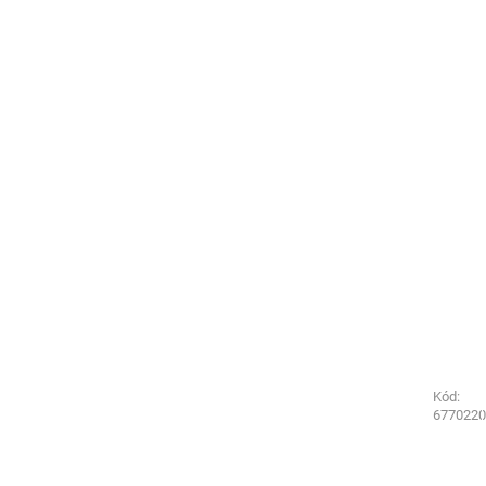
Kód:
Kód:
2003350
6770220