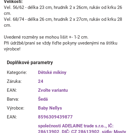
Velikosti:
Vel. 56/62 - délka 23 cm, hrudník 2 x 26cm, rukáv od krku 26
cm.
Vel. 68/74 - délka 26 cm, hrudník 2 x 27cm, rukáv od krku 28
cm.
Uvedené rozměry se mohou lišit +- 1-2 cm.
Při údržbě/praní se vždy řiďte pokyny uvedenými na štítku
výrobce!
Doplňkové parametry
Kategorie
:
Dětské mikiny
Záruka
:
24
EAN
:
Zvolte variantu
Barva
:
Šedá
Výrobce
:
Baby Nellys
EAN
:
8596309439877
společnosti ADELAINE trade s.r.o.., IČ:
28613902, DIČ: CZ 28613902, sídlo: Mosty