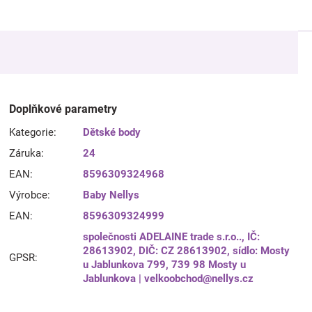
Doplňkové parametry
Kategorie
:
Dětské body
Záruka
:
24
EAN
:
8596309324968
Výrobce
:
Baby Nellys
EAN
:
8596309324999
společnosti ADELAINE trade s.r.o.., IČ:
28613902, DIČ: CZ 28613902, sídlo: Mosty
GPSR
:
u Jablunkova 799, 739 98 Mosty u
Jablunkova | velkoobchod@nellys.cz