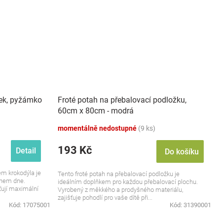
lek, pyžámko
Froté potah na přebalovací podložku,
60cm x 80cm - modrá
momentálně nedostupné
(9 ks)
193 Kč
Detail
Do košíku
m krokodýla je
Tento froté potah na přebalovací podložku je
ěhem dne.
ideálním doplňkem pro každou přebalovací plochu.
ťují maximální
Vyrobený z měkkého a prodyšného materiálu,
zajišťuje pohodlí pro vaše dítě při...
Kód:
17075001
Kód:
31390001