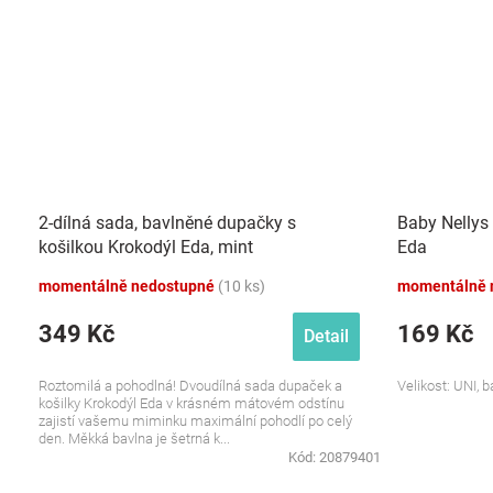
2-dílná sada, bavlněné dupačky s
Baby Nellys 
košilkou Krokodýl Eda, mint
Eda
momentálně nedostupné
(10 ks)
momentálně 
349 Kč
169 Kč
Detail
Roztomilá a pohodlná! Dvoudílná sada dupaček a
Velikost: UNI, 
košilky Krokodýl Eda v krásném mátovém odstínu
zajistí vašemu miminku maximální pohodlí po celý
den. Měkká bavlna je šetrná k...
Kód:
20879401