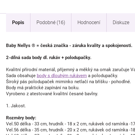
Popis
Podobné (16)
Hodnocení
Diskuze
Baby Nellys ® = česká značka - záruka kvality a spokojenosti.
2-dílná sada body dl. rukáv + polodupačky.
Kvalitní přírodní materiál, příjemný a měkký na omak zaručuje 
Sada obsahuje
body s dlouhým rukávem
a polodupačky.
Široký pás polodupaček miminko netlačí na bříšku - pohodlné.
Body má praktické zapínání na boku.
Vyrobeno z atestované kvalitní česané bavlny.
1. Jakost.
Rozměry body:
Vel.50 délka - 33 cm, hrudník - 18 x 2 cm, rukávek od ramínka -1
Vel.56 délka - 35 cm, hrudník - 20 x 2 cm, rukávek od ramínka -1