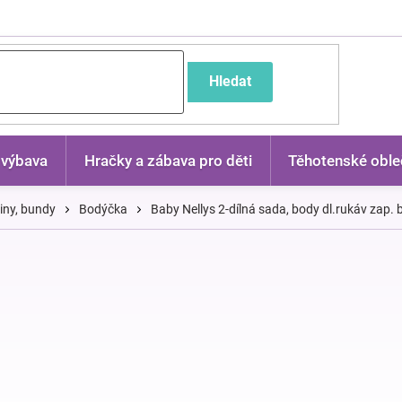
častější dotazy
Hledat
 výbava
Hračky a zábava pro děti
Těhotenské oble
kiny, bundy
Bodýčka
Baby Nellys 2-dílná sada, body dl.rukáv zap