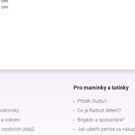
9 cm.
1 cm.
Pro maminky a tatínky
Příběh Dudlu?
podmínky
Co je Radost dětem?
a vrácení
Brigády a spolupráce?
 osobních údajů
Jak ušetřit peníze za náku