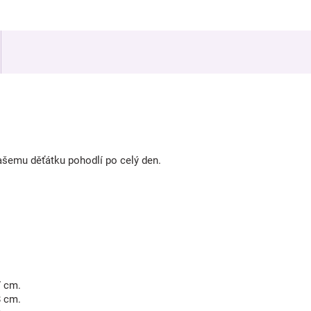
Vašemu děťátku pohodlí po celý den.
7 cm.
8 cm.