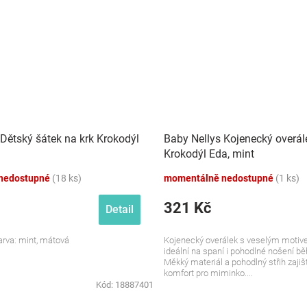
Dětský šátek na krk Krokodýl
Baby Nellys Kojenecký overá
Krokodýl Eda, mint
nedostupné
(18 ks)
momentálně nedostupné
(1 ks)
321 Kč
Detail
barva: mint, mátová
Kojenecký overálek s veselým motive
ideální na spaní i pohodlné nošení b
Měkký materiál a pohodlný střih zajiš
komfort pro miminko....
Kód:
18887401