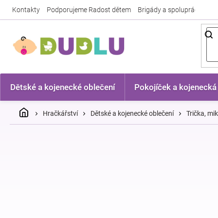
Přejít
Kontakty
Podporujeme Radost dětem
Brigády a spolupráce
Nej
na
obsah
Dětské a kojenecké oblečení
Pokojíček a kojenecká
Domů
Hračkářství
Dětské a kojenecké oblečení
Trička, mi