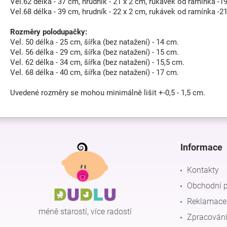
Vel.62 délka - 37 cm, hrudník - 21 x 2 cm, rukávek od ramínka -1
Vel.68 délka - 39 cm, hrudník - 22 x 2 cm, rukávek od ramínka -2
Rozměry polodupačky:
Vel. 50 délka - 25 cm, šířka (bez natažení) - 14 cm.
Vel. 56 délka - 29 cm, šířka (bez natažení) - 15 cm.
Vel. 62 délka - 34 cm, šířka (bez natažení) - 15,5 cm.
Vel. 68 délka - 40 cm, šířka (bez natažení) - 17 cm.
Uvedené rozměry se mohou minimálně lišit +-0,5 - 1,5 cm.
Z
á
p
Informace
a
t
Kontakty
í
Obchodní 
Reklamace 
méně starostí, více radostí
Zpracování