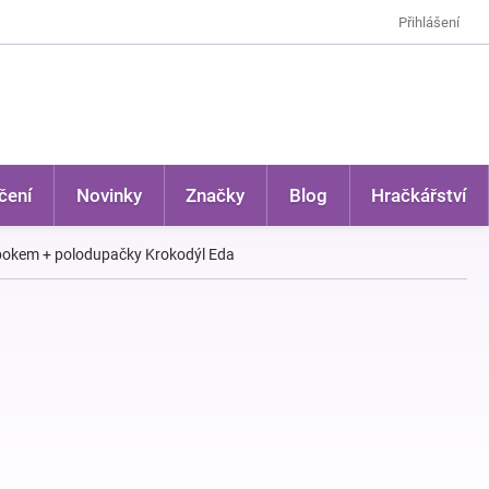
Přihlášení
čení
Novinky
Značky
Blog
Hračkářství
. bokem + polodupačky Krokodýl Eda