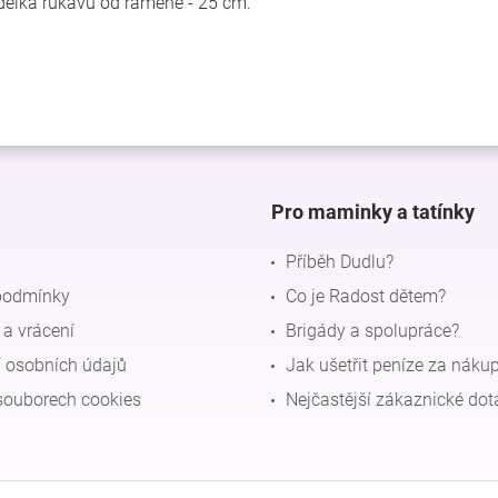
, délka rukávu od ramene - 25 cm.
Pro maminky a tatínky
Příběh Dudlu?
podmínky
Co je Radost dětem?
a vrácení
Brigády a spolupráce?
 osobních údajů
Jak ušetřit peníze za náku
souborech cookies
Nejčastější zákaznické dot