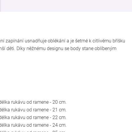
ční zapínání usnadňuje oblékání a je šetrné k citlivému bříšku
enší děti. Díky něžnému designu se body stane oblíbeným
, délka rukávu od ramene - 20 cm.
, délka rukávu od ramene - 21 cm.
, délka rukávu od ramene - 22 cm.
, délka rukávu od ramene - 24 cm.