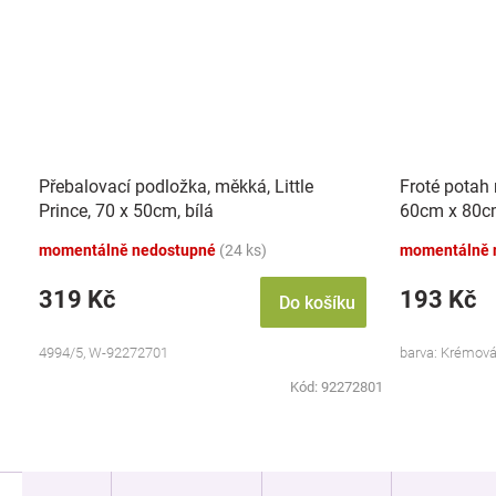
Přebalovací podložka, měkká, Little
Froté potah 
Prince, 70 x 50cm, bílá
60cm x 80c
momentálně nedostupné
(24 ks)
momentálně 
319 Kč
193 Kč
Do košíku
4994/5, W-92272701
barva: Krémová
Kód:
92272801