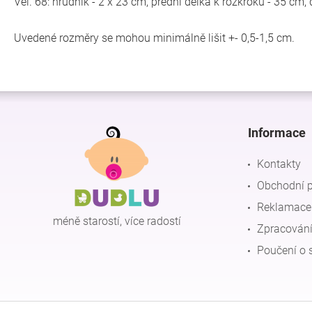
Vel. 68: hrudník - 2 x 23 cm, přední délka k rozkroku - 35 cm
Uvedené rozměry se mohou minimálně lišit +- 0,5-1,5 cm.
Z
á
p
Informace
a
t
Kontakty
í
Obchodní 
Reklamace 
méně starostí, více radostí
Zpracování
Poučení o 