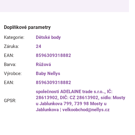
Doplňkové parametry
Kategorie
:
Dětské body
Záruka
:
24
EAN
:
8596309318882
Barva
:
Růžová
Výrobce
:
Baby Nellys
EAN
:
8596309318882
společnosti ADELAINE trade s.r.o.., IČ:
28613902, DIČ: CZ 28613902, sídlo: Mosty
GPSR
:
u Jablunkova 799, 739 98 Mosty u
Jablunkova | velkoobchod@nellys.cz