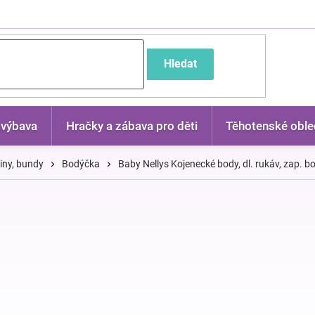
častější dotazy
Hledat
 výbava
Hračky a zábava pro děti
Těhotenské oble
kiny, bundy
Bodýčka
Baby Nellys Kojenecké body, dl. rukáv, zap. b