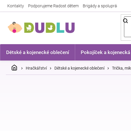
Přejít
Kontakty
Podporujeme Radost dětem
Brigády a spolupráce
Nej
na
obsah
Dětské a kojenecké oblečení
Pokojíček a kojenecká
Domů
Hračkářství
Dětské a kojenecké oblečení
Trička, mi