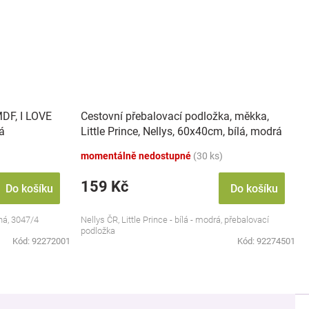
MDF, I LOVE
Cestovní přebalovací podložka, měkka,
á
Little Prince, Nellys, 60x40cm, bílá, modrá
momentálně nedostupné
(30 ks)
159 Kč
Do košíku
Do košíku
vná, 3047/4
Nellys ČR, Little Prince - bílá - modrá, přebalovací
podložka
Kód:
92272001
Kód:
92274501