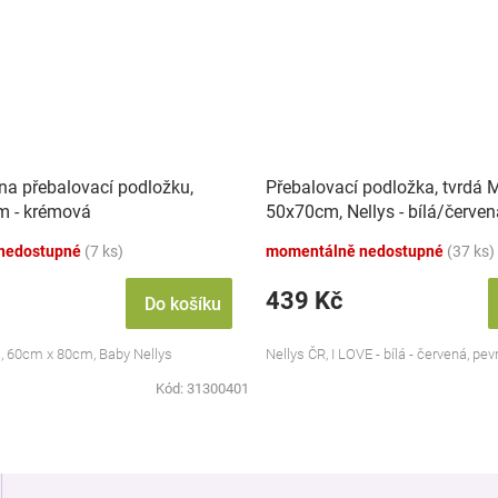
na přebalovací podložku,
Přebalovací podložka, tvrdá 
m - krémová
50x70cm, Nellys - bílá/červen
nedostupné
(7 ks)
momentálně nedostupné
(37 ks)
439 Kč
Do košíku
, 60cm x 80cm, Baby Nellys
Nellys ČR, I LOVE - bílá - červená, pe
Kód:
31300401