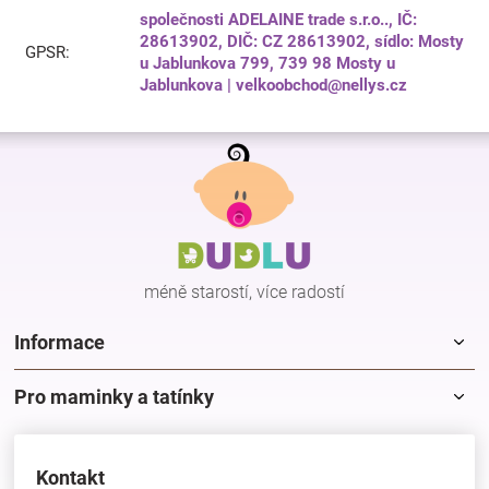
společnosti ADELAINE trade s.r.o.., IČ:
28613902, DIČ: CZ 28613902, sídlo: Mosty
GPSR
:
u Jablunkova 799, 739 98 Mosty u
Jablunkova | velkoobchod@nellys.cz
Z
á
p
a
t
í
méně starostí, více radostí
Informace
Pro maminky a tatínky
Kontakt