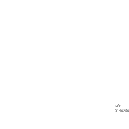
Kód:
Kód:
3130250
3140250