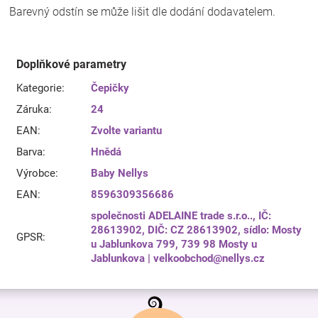
Barevný odstín se může lišit dle dodání dodavatelem.
Doplňkové parametry
Kategorie
:
Čepičky
Záruka
:
24
EAN
:
Zvolte variantu
Barva
:
Hnědá
Výrobce
:
Baby Nellys
EAN
:
8596309356686
společnosti ADELAINE trade s.r.o.., IČ:
28613902, DIČ: CZ 28613902, sídlo: Mosty
GPSR
:
u Jablunkova 799, 739 98 Mosty u
Jablunkova | velkoobchod@nellys.cz
Z
á