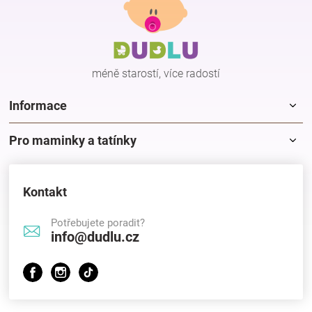
p
a
t
í
méně starostí, více radostí
Informace
Pro maminky a tatínky
Kontakt
Potřebujete poradit?
info@dudlu.cz