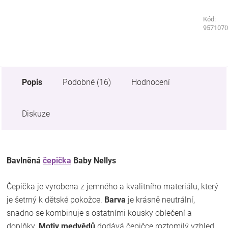
Kód:
Kód:
9561070
9571070
Popis
Podobné (16)
Hodnocení
Diskuze
Bavlněná
čepička
Baby Nellys
Čepička je vyrobena z jemného a kvalitního materiálu, který
je šetrný k dětské pokožce.
Barva
je krásně neutrální,
snadno se kombinuje s ostatními kousky oblečení a
doplňky.
Motiv medvědů
dodává čepičce roztomilý vzhled,