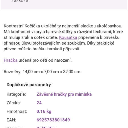
Diskuze
Kontrastní Kočička ukolébá ty nejmenší sladkou ukolébavkou.
Má kontrastní vzory a barevné štítky s různými texturami, které
stimulují zrak a dotek dítěte.
Kousátka
připevněná k přívěsku
přinesou úlevu prořezávajícím se zoubkům. Díky praktické
přezce můžete hračku kamkoli připevnit.
Hračka
určená pro děti od narození.
Rozměry: 14,00 cm x 7,00 cm x 32,00 cm.
Doplňkové parametry
Kategorie
:
Závěsné hračky pro miminka
Záruka
:
24
Hmotnost
:
0.16 kg
EAN
:
6925783801849