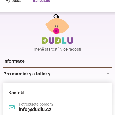
Výrobce
:
BalibaZoo
Z
á
p
a
t
í
méně starostí, více radostí
Informace
Pro maminky a tatínky
Kontakt
Potřebujete poradit?
info@dudlu.cz