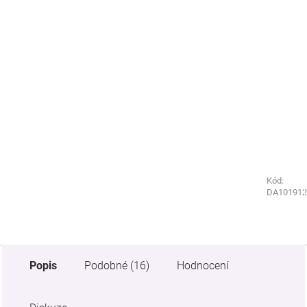
Kód:
Kód:
DA101912
4766950
Popis
Podobné (16)
Hodnocení