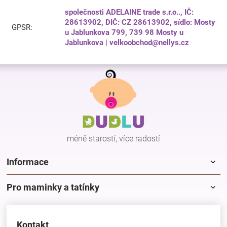
společnosti ADELAINE trade s.r.o.., IČ:
28613902, DIČ: CZ 28613902, sídlo: Mosty
GPSR
:
u Jablunkova 799, 739 98 Mosty u
Jablunkova | velkoobchod@nellys.cz
Z
á
p
a
t
í
méně starostí, více radostí
Informace
Pro maminky a tatínky
Kontakt