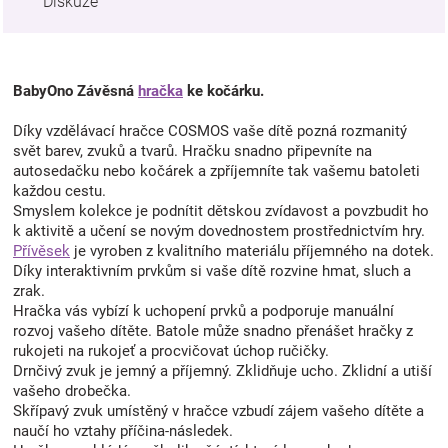
Diskuze
BabyOno Závěsná
hračka
ke kočárku.
Díky vzdělávací hračce COSMOS vaše dítě pozná rozmanitý
svět barev, zvuků a tvarů. Hračku snadno připevníte na
autosedačku nebo kočárek a zpříjemníte tak vašemu batoleti
každou cestu.
Smyslem kolekce je podnítit dětskou zvídavost a povzbudit ho
k aktivitě a učení se novým dovednostem prostřednictvím hry.
Přívěsek
je vyroben z kvalitního materiálu příjemného na dotek.
Díky interaktivním prvkům si vaše dítě rozvine hmat, sluch a
zrak.
Hračka vás vybízí k uchopení prvků a podporuje manuální
rozvoj vašeho dítěte. Batole může snadno přenášet hračky z
rukojeti na rukojeť a procvičovat úchop ručičky.
Drnčivý zvuk je jemný a příjemný. Zklidňuje ucho. Zklidní a utiší
vašeho drobečka.
Skřípavý zvuk umístěný v hračce vzbudí zájem vašeho dítěte a
naučí ho vztahy příčina-následek.