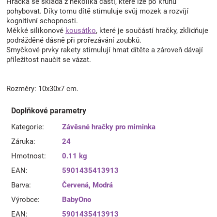
Hračka se skládá z několika částí, které lze po kruhu
pohybovat. Díky tomu dítě stimuluje svůj mozek a rozvíjí
kognitivní schopnosti.
Měkké silikonové
kousátko
, které je součástí hračky, zklidňuje
podrážděné dásně při prořezávání zoubků.
Smyčkové prvky rakety stimulují hmat dítěte a zároveň dávají
příležitost naučit se vázat.
Rozměry: 10x30x7 cm.
Doplňkové parametry
Kategorie
:
Závěsné hračky pro miminka
Záruka
:
24
Hmotnost
:
0.11 kg
EAN
:
5901435413913
Barva
:
Červená
,
Modrá
Výrobce
:
BabyOno
EAN
:
5901435413913