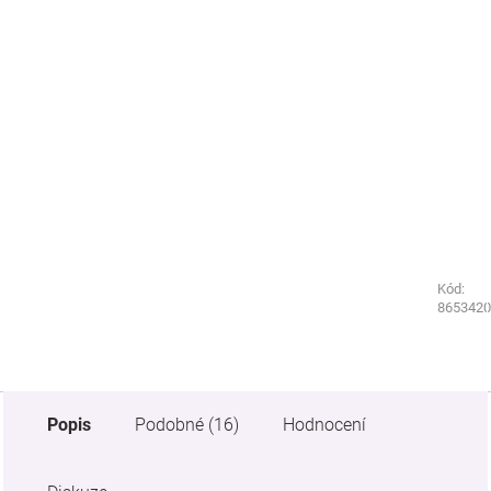
Kód:
Kód:
8549060
8653420
Popis
Podobné (16)
Hodnocení