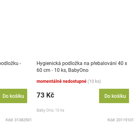
podložku -
Hygienická podložka na přebalování 40 x
60 cm - 10 ks, BabyOno
momentálně nedostupné
(10 ks)
73 Kč
Do košíku
Do košíku
Baby Ono, 10 ks
Kód:
31382501
Kód:
20119101