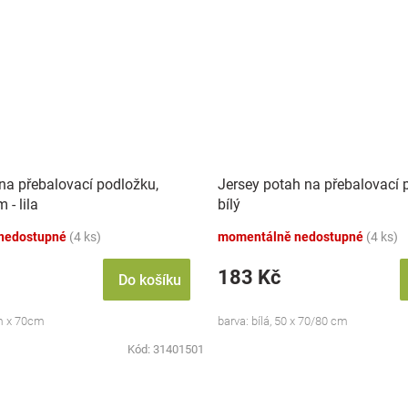
na přebalovací podložku,
Jersey potah na přebalovací 
- lila
bílý
nedostupné
(4 ks)
momentálně nedostupné
(4 ks)
183 Kč
Do košíku
cm x 70cm
barva: bílá, 50 x 70/80 cm
Kód:
31401501