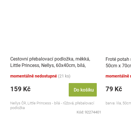
Cestovní přebalovací podložka, měkká,
Froté potah 
Little Princess, Nellys, 60x40cm, bílá,
50cm x 70cm 
růžová
momentálně nedostupné
(21 ks)
momentálně 
159 Kč
79 Kč
Do košíku
Nellys ČR, Little Princess - bílá - růžová, přebalovací
barva: lila, 50
podložka
Kód:
92274401