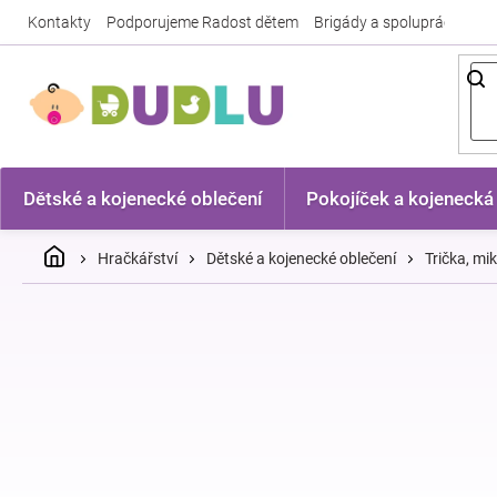
Přejít
Kontakty
Podporujeme Radost dětem
Brigády a spolupráce
Nej
na
obsah
Dětské a kojenecké oblečení
Pokojíček a kojenecká
Domů
Hračkářství
Dětské a kojenecké oblečení
Trička, mi