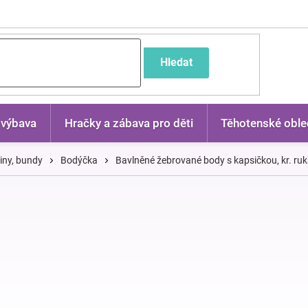
častější dotazy
Hledat
 výbava
Hračky a zábava pro děti
Těhotenské oble
kiny, bundy
Bodýčka
Bavlněné žebrované body s kapsičkou, kr. ru