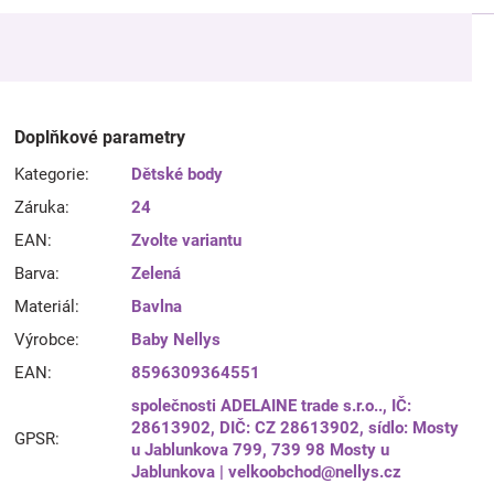
Doplňkové parametry
Kategorie
:
Dětské body
Záruka
:
24
EAN
:
Zvolte variantu
Barva
:
Zelená
Materiál
:
Bavlna
Výrobce
:
Baby Nellys
EAN
:
8596309364551
společnosti ADELAINE trade s.r.o.., IČ:
28613902, DIČ: CZ 28613902, sídlo: Mosty
GPSR
:
u Jablunkova 799, 739 98 Mosty u
Jablunkova | velkoobchod@nellys.cz