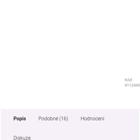
Kód:
Kód:
5322440
4112440
Popis
Podobné (16)
Hodnocení
Diskuze