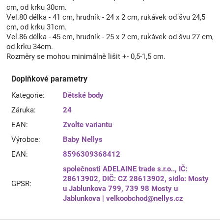
cm, od krku 30cm.
Vel.80 délka - 41 cm, hrudník - 24 x 2 cm, rukávek od švu 24,5
cm, od krku 31cm.
Vel.86 délka - 45 cm, hrudník - 25 x 2 cm, rukávek od švu 27 cm,
od krku 34cm.
Rozměry se mohou minimálně lišit +- 0,5-1,5 cm.
Doplňkové parametry
Kategorie
:
Dětské body
Záruka
:
24
EAN
:
Zvolte variantu
Výrobce
:
Baby Nellys
EAN
:
8596309368412
společnosti ADELAINE trade s.r.o.., IČ:
28613902, DIČ: CZ 28613902, sídlo: Mosty
GPSR
:
u Jablunkova 799, 739 98 Mosty u
Jablunkova | velkoobchod@nellys.cz