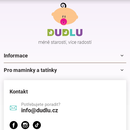
Z
á
p
a
t
í
méně starostí, více radostí
Informace
Pro maminky a tatínky
Kontakt
Potřebujete poradit?
info@dudlu.cz