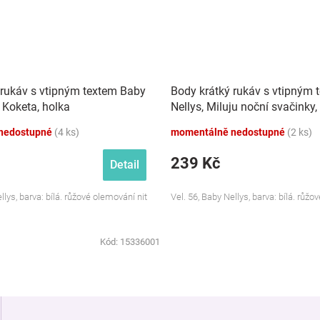
 rukáv s vtipným textem Baby
Body krátký rukáv s vtipným 
 Koketa, holka
Nellys, Miluju noční svačinky,
nedostupné
(4 ks)
momentálně nedostupné
(2 ks)
239 Kč
Detail
llys, barva: bílá. růžové olemování nit
Vel. 56, Baby Nellys, barva: bílá. růžo
Kód:
15336001