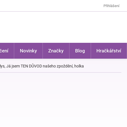
Přihlášení
čení
Novinky
Značky
Blog
Hračkářství
llys, Já jsem TEN DŮVOD našeho zpoždění, holka