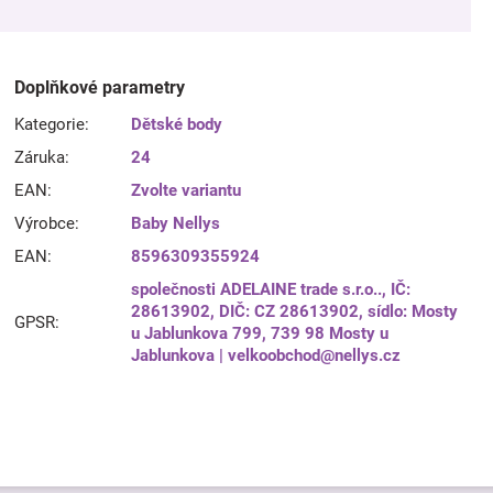
Doplňkové parametry
Kategorie
:
Dětské body
Záruka
:
24
EAN
:
Zvolte variantu
Výrobce
:
Baby Nellys
EAN
:
8596309355924
společnosti ADELAINE trade s.r.o.., IČ:
28613902, DIČ: CZ 28613902, sídlo: Mosty
GPSR
:
u Jablunkova 799, 739 98 Mosty u
Jablunkova | velkoobchod@nellys.cz