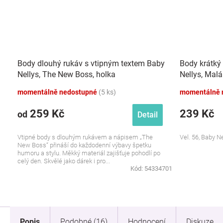
Body dlouhý rukáv s vtipným textem Baby
Body krátký
Nellys, The New Boss, holka
Nellys, Malá
momentálně nedostupné
(5 ks)
momentálně 
259 Kč
239 Kč
od
Detail
Vtipné body s dlouhým rukávem a nápisem „The
Vel. 56, Baby Ne
New Boss“ přináší do každodenní výbavy špetku
humoru a stylu. Měkký materiál zajišťuje pohodlí po
celý den. Skvělé jako dárek i pro...
Kód:
54334701
Popis
Podobné (16)
Hodnocení
Diskuze