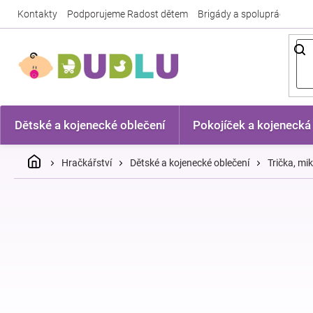
Přejít
Kontakty
Podporujeme Radost dětem
Brigády a spolupráce
Nej
na
obsah
Dětské a kojenecké oblečení
Pokojíček a kojenecká
Domů
Hračkářství
Dětské a kojenecké oblečení
Trička, mi