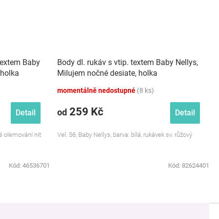
textem Baby
Body dl. rukáv s vtip. textem Baby Nellys,
 holka
Milujem nočné desiate, holka
momentálně nedostupné
(8 ks)
259 Kč
od
Detail
Detail
vé olemování nit
Vel. 56, Baby Nellys, barva: bílá, rukávek sv. růžový
Kód:
46536701
Kód:
82624401