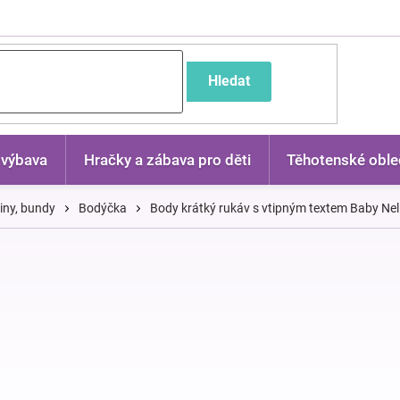
častější dotazy
Hledat
 výbava
Hračky a zábava pro děti
Těhotenské oble
kiny, bundy
Bodýčka
Body krátký rukáv s vtipným textem Baby Ne