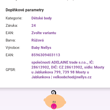
Doplňkové parametry
Kategorie
:
Dětské body
Záruka
:
24
EAN
:
Zvolte variantu
Barva
:
Růžová
Výrobce
:
Baby Nellys
EAN
:
8596309403113
společnosti ADELAINE trade s.r.o.., IČ:
28613902, DIČ: CZ 28613902, sídlo: Mosty
GPSR
:
u Jablunkova 799, 739 98 Mosty u
Jablunkova | velkoobchod@nellys.cz
Z
á
p
a