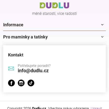
t
í
méně starostí, více radostí
Informace
Pro maminky a tatínky
Kontakt
Potřebujete poradit?
info@dudlu.cz
Copyright 2026
Dudlu.cz
. Všechna práva vyhrazena.
Upravit