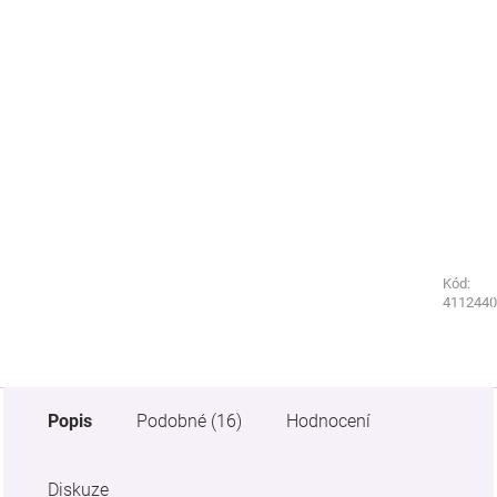
Kód:
Kód:
5322440
4112440
Popis
Podobné (16)
Hodnocení
Diskuze