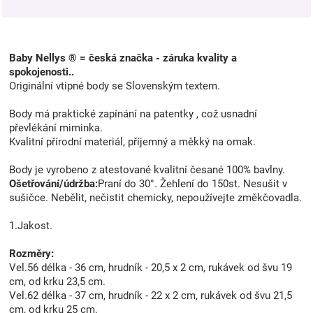
Baby Nellys ® = česká značka - záruka kvality a
spokojenosti..
Originální vtipné body se Slovenským textem.
Body má praktické zapínání na patentky , což usnadní
převlékání miminka.
Kvalitní přírodní materiál, příjemný a měkký na omak.
Body je vyrobeno z atestované kvalitní česané 100% bavlny.
Ošetřování/údržba:
Praní do 30°. Žehlení do 150st. Nesušit v
sušičce. Nebělit, nečistit chemicky, nepoužívejte změkčovadla.
1.Jakost.
Rozměry:
Vel.56 délka - 36 cm, hrudník - 20,5 x 2 cm, rukávek od švu 19
cm, od krku 23,5 cm.
Vel.62 délka - 37 cm, hrudník - 22 x 2 cm, rukávek od švu 21,5
cm, od krku 25 cm.