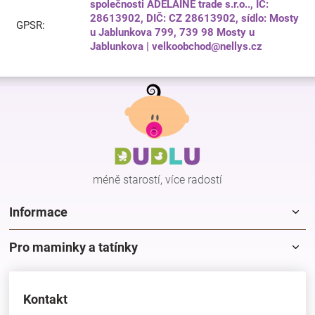
společnosti ADELAINE trade s.r.o.., IČ:
28613902, DIČ: CZ 28613902, sídlo: Mosty
GPSR
:
u Jablunkova 799, 739 98 Mosty u
Jablunkova | velkoobchod@nellys.cz
Z
á
p
a
t
í
méně starostí, více radostí
Informace
Pro maminky a tatínky
Kontakt