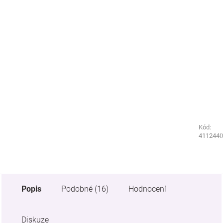
Kód:
Kód:
5322440
4112440
Popis
Podobné (16)
Hodnocení
Diskuze