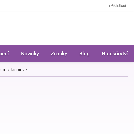
Přihlášení
čení
Novinky
Značky
Blog
Hračkářství
aurus- krémové