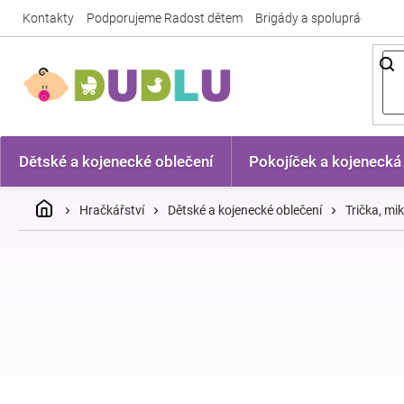
Přejít
Kontakty
Podporujeme Radost dětem
Brigády a spolupráce
Nej
na
obsah
Dětské a kojenecké oblečení
Pokojíček a kojenecká
Domů
Hračkářství
Dětské a kojenecké oblečení
Trička, mi