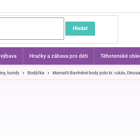
častější dotazy
Hledat
 výbava
Hračky a zábava pro děti
Těhotenské oble
kiny, bundy
Bodýčka
Mamatti Bavlněné body polo kr. rukáv, Dinos