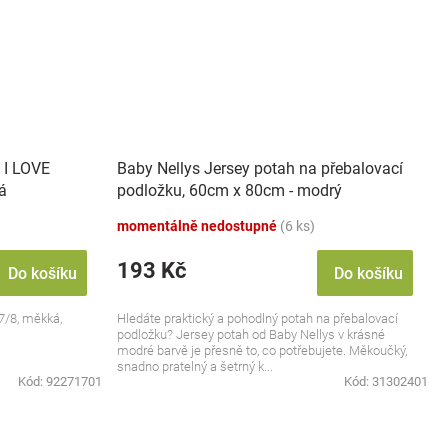
 I LOVE
Baby Nellys Jersey potah na přebalovací
á
podložku, 60cm x 80cm - modrý
momentálně nedostupné
(6 ks)
193 Kč
Do košíku
Do košíku
47/8, měkká,
Hledáte praktický a pohodlný potah na přebalovací
podložku? Jersey potah od Baby Nellys v krásné
modré barvě je přesně to, co potřebujete. Měkoučký,
snadno pratelný a šetrný k...
Kód:
92271701
Kód:
31302401