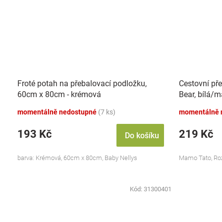
Froté potah na přebalovací podložku,
Cestovní př
60cm x 80cm - krémová
Bear, bílá/
momentálně nedostupné
(7 ks)
momentálně 
193 Kč
219 Kč
Do košíku
barva: Krémová, 60cm x 80cm, Baby Nellys
Mamo Tato, Ro
Kód:
31300401