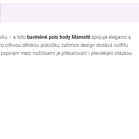
íku – a toto
bavlněné polo body Mamatti
spojuje eleganci a
ro citlivou dětskou pokožku, zatímco design dodává outfitu
apínání mezi nožičkami je přebalování i převlékání otázkou