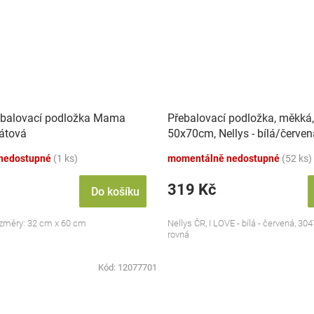
ebalovací podložka Mama
Přebalovací podložka, měkká,
mátová
50x70cm, Nellys - bílá/červen
nedostupné
(1 ks)
momentálně nedostupné
(52 ks)
319 Kč
Do košíku
změry: 32 cm x 60 cm
Nellys ČR, I LOVE - bílá - červená, 30
rovná
Kód:
12077701