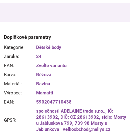
Doplňkové parametry
Kategorie
:
Dětské body
Záruka
:
24
EAN
:
Zvolte variantu
Barva
:
Béžová
Materiál
:
Bavlna
Výrobce
:
Mamatti
EAN
:
5902047710438
společnosti ADELAINE trade s.r.o.., IČ:
28613902, DIČ: CZ 28613902, sídlo: Mosty
GPSR
:
u Jablunkova 799, 739 98 Mosty u
Jablunkova | velkoobchod@nellys.cz