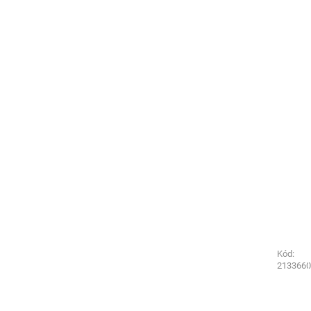
Kód:
Kód:
5283770
2133660