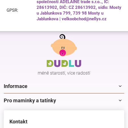
společnosti ADELAINE trade s.r.o.., IČ:
28613902, DIČ: CZ 28613902, sídlo: Mosty
GPSR
:
u Jablunkova 799, 739 98 Mosty u
Jablunkova | velkoobchod@nellys.cz
Z
á
p
a
t
í
méně starostí, více radostí
Informace
Pro maminky a tatínky
Kontakt