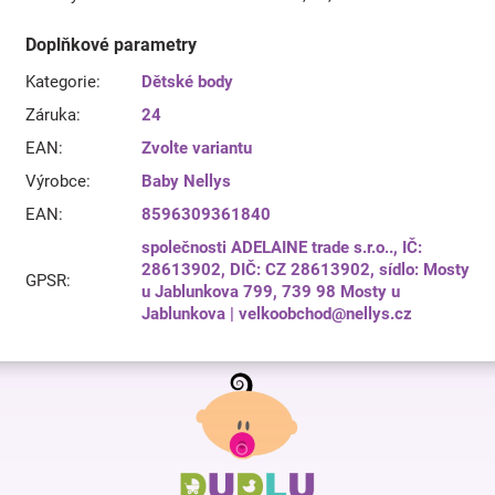
Doplňkové parametry
Kategorie
:
Dětské body
Záruka
:
24
EAN
:
Zvolte variantu
Výrobce
:
Baby Nellys
EAN
:
8596309361840
společnosti ADELAINE trade s.r.o.., IČ:
28613902, DIČ: CZ 28613902, sídlo: Mosty
GPSR
:
u Jablunkova 799, 739 98 Mosty u
Jablunkova | velkoobchod@nellys.cz
Z
á
p
a
t
í