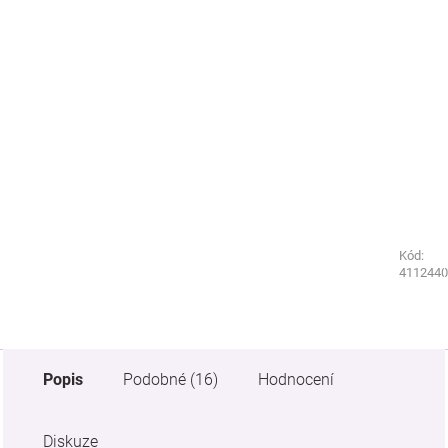
Kód:
Kód:
5322440
4112440
Popis
Podobné (16)
Hodnocení
Diskuze