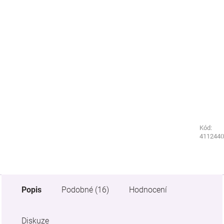
Kód:
Kód:
5322440
4112440
Popis
Podobné (16)
Hodnocení
Diskuze