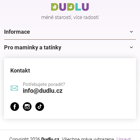
t
í
méně starostí, více radostí
Informace
Pro maminky a tatínky
Kontakt
Potřebujete poradit?
info@dudlu.cz
Copyright 2026
Dudlu.cz
. Všechna práva vyhrazena.
Upravit