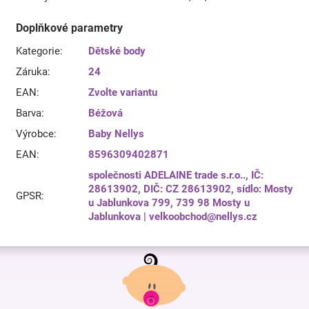
Doplňkové parametry
Kategorie
:
Dětské body
Záruka
:
24
EAN
:
Zvolte variantu
Barva
:
Béžová
Výrobce
:
Baby Nellys
EAN
:
8596309402871
společnosti ADELAINE trade s.r.o.., IČ:
28613902, DIČ: CZ 28613902, sídlo: Mosty
GPSR
:
u Jablunkova 799, 739 98 Mosty u
Jablunkova | velkoobchod@nellys.cz
Z
á
p
a