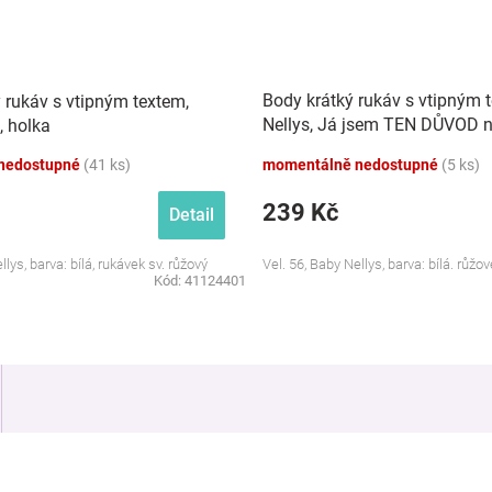
Body krátký rukáv s vtipným 
 rukáv s vtipným textem,
Nellys, Já jsem TEN DŮVOD 
 holka
zpoždění, holka
nedostupné
(41 ks)
momentálně nedostupné
(5 ks)
239 Kč
Detail
llys, barva: bílá, rukávek sv. růžový
Vel. 56, Baby Nellys, barva: bílá. růžo
Kód:
41124401