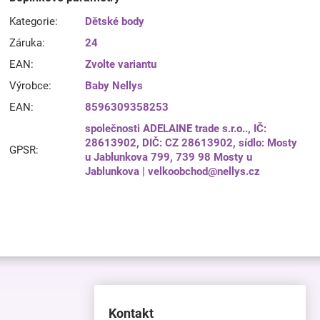
Kategorie
:
Dětské body
Záruka
:
24
EAN
:
Zvolte variantu
Výrobce
:
Baby Nellys
EAN
:
8596309358253
společnosti ADELAINE trade s.r.o.., IČ:
28613902, DIČ: CZ 28613902, sídlo: Mosty
GPSR
:
u Jablunkova 799, 739 98 Mosty u
Jablunkova | velkoobchod@nellys.cz
Kontakt