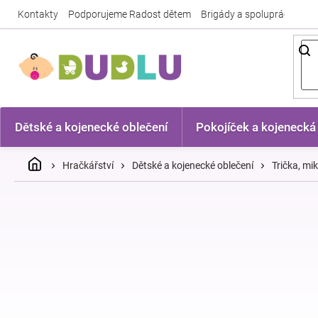
Přejít
Kontakty
Podporujeme Radost dětem
Brigády a spolupráce
Nej
na
obsah
Dětské a kojenecké oblečení
Pokojíček a kojenecká
Domů
Hračkářství
Dětské a kojenecké oblečení
Trička, mi