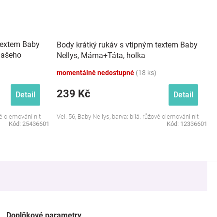
textem Baby
Body krátký rukáv s vtipným textem Baby
našeho
Nellys, Máma+Táta, holka
momentálně nedostupné
(18 ks)
239 Kč
Detail
Detail
vé olemování nit
Vel. 56, Baby Nellys, barva: bílá. růžové olemování nit
Kód:
25436601
Kód:
12336601
Doplňkové parametry