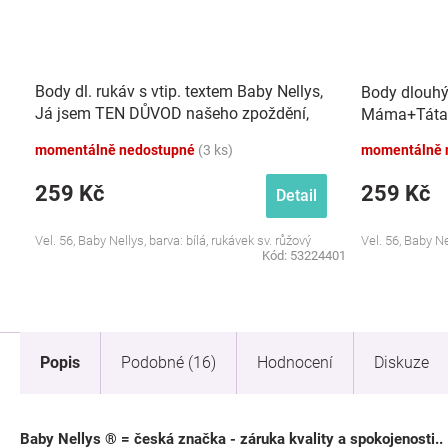
Body dl. rukáv s vtip. textem Baby Nellys,
Body dlouhý
Já jsem TEN DŮVOD našeho zpoždění,
Máma+Táta,
holka
momentálně nedostupné
(3 ks)
momentálně 
259 Kč
259 Kč
Detail
Vel. 56, Baby Nellys, barva: bílá, rukávek sv. růžový
Vel. 56, Baby Ne
Kód:
53224401
Popis
Podobné (16)
Hodnocení
Diskuze
Baby Nellys ® = česká značka - záruka kvality a spokojenosti..