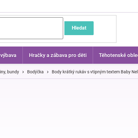
častější dotazy
Hledat
 výbava
Hračky a zábava pro děti
Těhotenské oble
kiny, bundy
Bodýčka
Body krátký rukáv s vtipným textem Baby Nelly