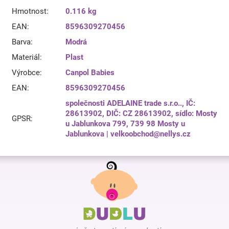
Hmotnost
:
0.116 kg
EAN
:
8596309270456
Barva
:
Modrá
Materiál
:
Plast
Výrobce
:
Canpol Babies
EAN
:
8596309270456
společnosti ADELAINE trade s.r.o.., IČ:
28613902, DIČ: CZ 28613902, sídlo: Mosty
GPSR
:
u Jablunkova 799, 739 98 Mosty u
Jablunkova | velkoobchod@nellys.cz
Z
á
p
a
t
í