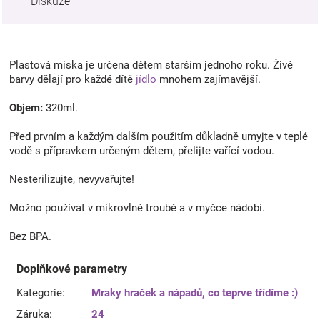
Diskuze
Plastová miska je určena dětem starším jednoho roku. Živé
barvy dělají pro každé dítě
jídlo
mnohem zajímavější.
Objem:
320ml.
Před prvním a každým dalším použitím důkladně umyjte v teplé
vodě s přípravkem určeným dětem, přelijte vařící vodou.
Nesterilizujte, nevyvařujte!
Možno používat v mikrovlné troubě a v myčce nádobí.
Bez BPA.
Doplňkové parametry
Kategorie
:
Mraky hraček a nápadů, co teprve třídíme :)
Záruka
:
24