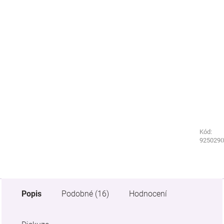
Kód:
Kód:
9250220
9250290
Popis
Podobné (16)
Hodnocení