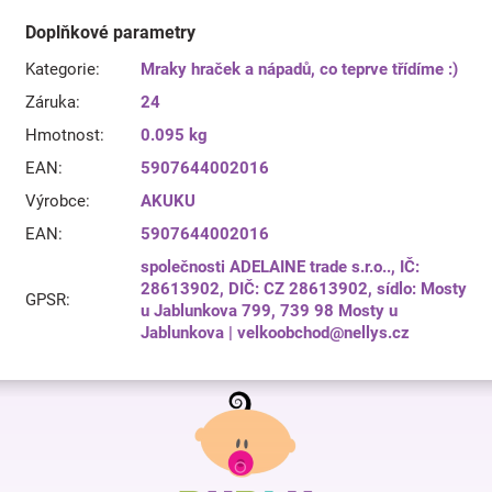
Doplňkové parametry
Kategorie
:
Mraky hraček a nápadů, co teprve třídíme :)
Záruka
:
24
Hmotnost
:
0.095 kg
EAN
:
5907644002016
Výrobce
:
AKUKU
EAN
:
5907644002016
společnosti ADELAINE trade s.r.o.., IČ:
28613902, DIČ: CZ 28613902, sídlo: Mosty
GPSR
:
u Jablunkova 799, 739 98 Mosty u
Jablunkova | velkoobchod@nellys.cz
Z
á
p
a
t