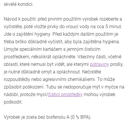
skvélé kondici.
Návod k použití: před prvním použitím výrobek rozeberte a
vyčistěte, poté vložte prvky do vroucí vody na cca 5 minut.
Jde o zajištění hygieny. Před každým dalším použitím je
třeba brčko důkladně vyčistit, aby byla zajištěna hygiena.
Umyjte speciálním kartáčem s jemným čisticím
prostředkem, několikrát opláchněte. Všechny části, včetně
oblastí, které nemusí být vidět, ale kterými
potraviny
prošly,
je nutné důkladně omýt a opláchnout. Nečistěte
rozpouštědly nebo agresivními chemikáliemi. To může
způsobit poškození. Tubu se nedoporučuje mýt v myčce na
nádobí, protože mycí/
čisticí prostředky
mohou výrobek
poškodit.
Výrobek je zcela bez bisfenolu A (0 % BPA).