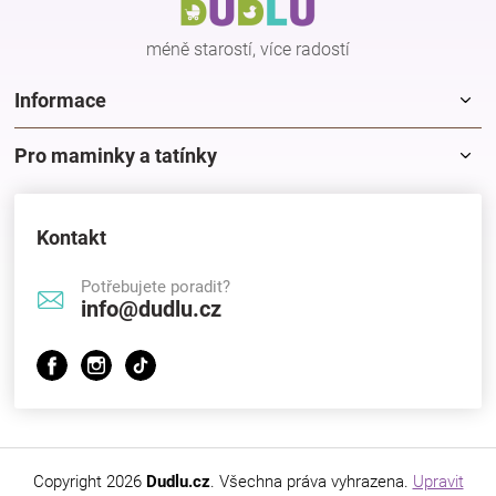
í
méně starostí, více radostí
Informace
Pro maminky a tatínky
Kontakt
Potřebujete poradit?
info@dudlu.cz
Copyright 2026
Dudlu.cz
. Všechna práva vyhrazena.
Upravit