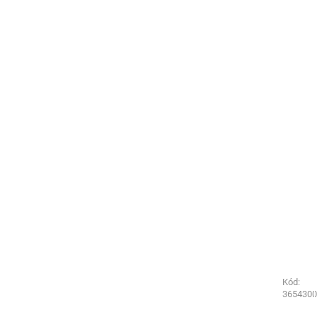
Kód:
Kód:
0962840
3654300