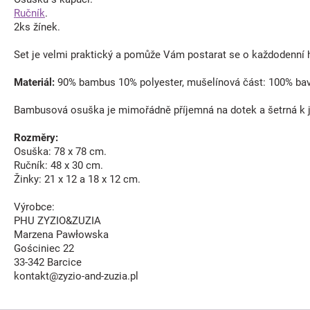
Ručník
.
2ks žínek.
Set je velmi praktický a pomůže Vám postarat se o každodenní 
Materiál:
90% bambus 10% polyester, mušelínová část: 100% bav
Bambusová osuška je mimořádně příjemná na dotek a šetrná k 
Rozměry:
Osuška: 78 x 78 cm.
Ručník: 48 x 30 cm.
Žinky: 21 x 12 a 18 x 12 cm.
Výrobce:
PHU ZYZIO&ZUZIA
Marzena Pawłowska
Gościniec 22
33-342 Barcice
kontakt@zyzio-and-zuzia.pl