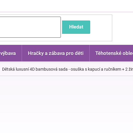
častější dotazy
Hledat
 výbava
Hračky a zábava pro děti
Těhotenské oble
Dětská luxusní 4D bambusová sada - osuška s kapucí a ručníkem + 2 ži