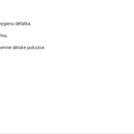
hygienu děťátka.
lna.
jemné dětské pokožce.