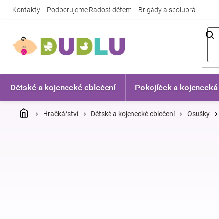
Přejít
Kontakty
Podporujeme Radost dětem
Brigády a spolupráce
Nej
na
obsah
Dětské a kojenecké oblečení
Pokojíček a kojenecká
Domů
Hračkářství
Dětské a kojenecké oblečení
Osušky