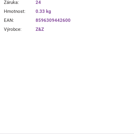
Záruka
:
24
Hmotnost
:
0.33 kg
EAN
:
8596309442600
Výrobce
:
Z&Z