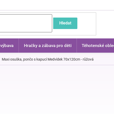
častější dotazy
Hledat
 výbava
Hračky a zábava pro děti
Těhotenské oble
Maxi osuška, pončo s kapucí Medvídek 70x120cm - růžová