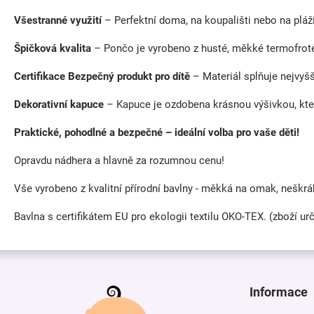
Všestranné využití
– Perfektní doma, na koupališti nebo na pláži
Špičková kvalita
– Pončo je vyrobeno z husté, měkké termofroté l
Certifikace Bezpečný produkt pro dítě
– Materiál splňuje nejvyš
Dekorativní kapuce
– Kapuce je ozdobena krásnou výšivkou, kte
Praktické, pohodlné a bezpečné – ideální volba pro vaše děti!
Opravdu nádhera a hlavně za rozumnou cenu!
Vše vyrobeno z kvalitní přírodní bavlny - měkká na omak, neškráb
Bavlna s certifikátem EU pro ekologii textilu OKO-TEX. (zboží urč
Z
á
p
Informace
a