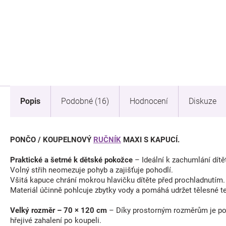
Popis
Podobné (16)
Hodnocení
Diskuze
PONČO / KOUPELNOVÝ
RUČNÍK
MAXI S KAPUCÍ.
Praktické a šetrné k dětské pokožce
– Ideální k zachumlání dítě
Volný střih neomezuje pohyb a zajišťuje pohodlí.
Všitá kapuce chrání mokrou hlavičku dítěte před prochladnutím.
Materiál účinně pohlcuje zbytky vody a pomáhá udržet tělesné te
Velký rozměr – 70 × 120 cm
– Díky prostorným rozměrům je ponč
hřejivé zahalení po koupeli.