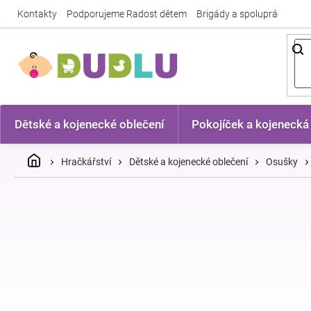
Přejít
Kontakty
Podporujeme Radost dětem
Brigády a spolupráce
Nej
na
obsah
Dětské a kojenecké oblečení
Pokojíček a kojenecká
Domů
Hračkářství
Dětské a kojenecké oblečení
Osušky