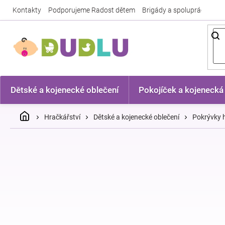
Přejít
Kontakty
Podporujeme Radost dětem
Brigády a spolupráce
Nej
na
obsah
Dětské a kojenecké oblečení
Pokojíček a kojenecká
Domů
Hračkářství
Dětské a kojenecké oblečení
Pokrývky h