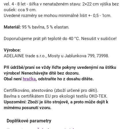
vel. 4 - 8 let - šířka v nenataženém stavu: 2×22 cm výška bez
oušek: cca 9 cm.
Uvedené rozměry se mohou minimálně lišit +- 0,5 - 1cm.
Materiál:
95 % bavlna, 5 % elastan.
Doporučujeme prát při teplotě do 40 °C. Nesušit v sušičce!
Výrobce:
ADELAINE trade s.r.o., Mosty u Jablunkova 799, 73998.
Při údržbě/praní se vždy řiďte pokyny uvedenými na štítku
výrobce! Nenechávejte dítě bez dozoru.
Obal není
hračka
, odstraňte ho z dosahu dítěte.
Certifikováno, atestováno (zboží určené pro děti).
Bavlna s certifikátem EU pro ekologii textilu OKO-TEX.
Upozornění: Zboží je šito strojově, a proto může dojít k
mírnému posunutí vzoru.
Doplňkové parametry