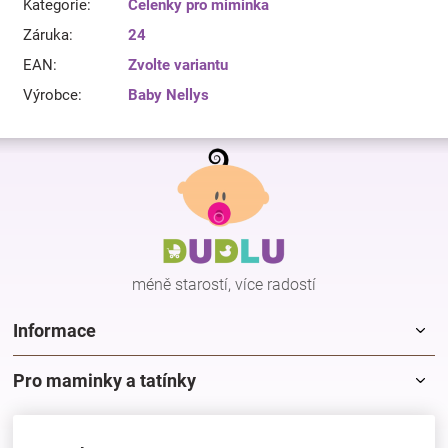
Kategorie
:
Čelenky pro miminka
Záruka
:
24
EAN
:
Zvolte variantu
Výrobce
:
Baby Nellys
Z
á
p
a
t
í
méně starostí, více radostí
Informace
Pro maminky a tatínky