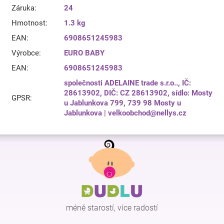
Záruka
:
24
Hmotnost
:
1.3 kg
EAN
:
6908651245983
Výrobce
:
EURO BABY
EAN
:
6908651245983
společnosti ADELAINE trade s.r.o.., IČ:
28613902, DIČ: CZ 28613902, sídlo: Mosty
GPSR
:
u Jablunkova 799, 739 98 Mosty u
Jablunkova | velkoobchod@nellys.cz
Z
á
p
a
t
í
méně starostí, více radostí