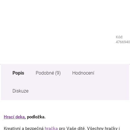
Kód:
Kód:
3787760
4766940
Popis
Podobné (9)
Hodnocení
Diskuze
Hrací deka
, podložka.
Kreativní a bezpečná
hračka
pro Vaše dítě. Všechny hračky i