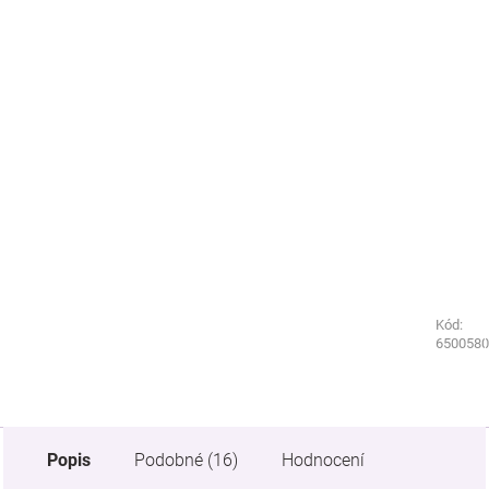
Kód:
Kód:
7317770
6500580
Popis
Podobné (16)
Hodnocení