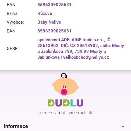
EAN
:
8596309025681
Barva
:
Růžová
Výrobce
:
Baby Nellys
EAN
:
8596309025681
společnosti ADELAINE trade s.r.o.., IČ:
28613902, DIČ: CZ 28613902, sídlo: Mosty
GPSR
:
u Jablunkova 799, 739 98 Mosty u
Jablunkova | velkoobchod@nellys.cz
Z
á
p
a
t
í
méně starostí, více radostí
Informace