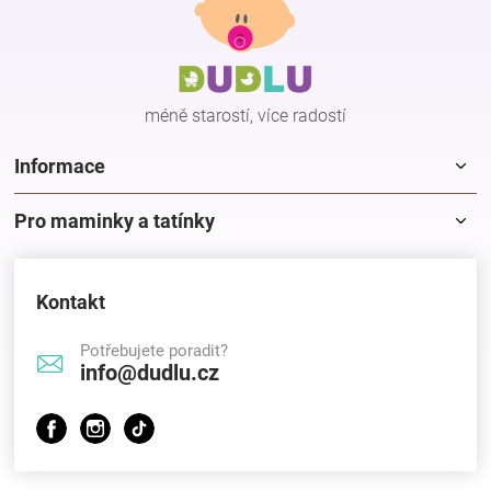
p
a
t
í
méně starostí, více radostí
Informace
Pro maminky a tatínky
Kontakt
Potřebujete poradit?
info@dudlu.cz