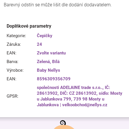
Barevný odstín se může lišit dle dodání dodavatelem.
Doplňkové parametry
Kategorie
:
Čepičky
Záruka
:
24
EAN
:
Zvolte variantu
Barva
:
Zelená
,
Bílá
Výrobce
:
Baby Nellys
EAN
:
8596309356709
společnosti ADELAINE trade s.r.o.., IČ:
28613902, DIČ: CZ 28613902, sídlo: Mosty
GPSR
:
u Jablunkova 799, 739 98 Mosty u
Jablunkova | velkoobchod@nellys.cz
Z
á