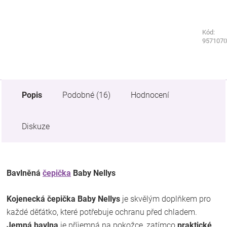
Kód:
Kód:
9561070
9571070
Popis
Podobné (16)
Hodnocení
Diskuze
Bavlněná
čepička
Baby Nellys
Kojenecká čepička Baby Nellys
je skvělým doplňkem pro
každé děťátko, které potřebuje ochranu před chladem.
Jemná bavlna
je příjemná na pokožce, zatímco
praktické