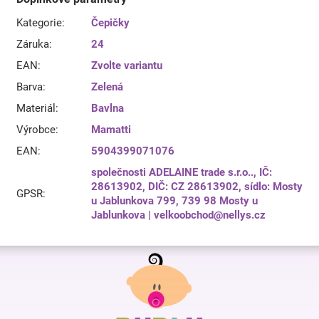
Kategorie
:
Čepičky
Záruka
:
24
EAN
:
Zvolte variantu
Barva
:
Zelená
Materiál
:
Bavlna
Výrobce
:
Mamatti
EAN
:
5904399071076
společnosti ADELAINE trade s.r.o.., IČ:
28613902, DIČ: CZ 28613902, sídlo: Mosty
GPSR
:
u Jablunkova 799, 739 98 Mosty u
Jablunkova | velkoobchod@nellys.cz
Z
á
p
a
t