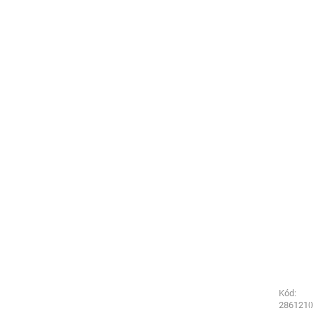
Kód:
Kód:
1596220
2861210