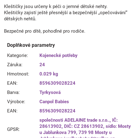
Kleštičky jsou určeny k péči o jemné dětské nehty.
Kleštičky zajistí ještě přesnější a bezpečnější „opečovávání“
dětských nehtů.
Bezpečné pro dítě, pohodlné pro rodiče.
Doplňkové parametry
Kategorie
:
Kojenecké potřeby
Záruka
:
24
Hmotnost
:
0.029 kg
EAN
:
8596309028224
Barva
:
Tyrkysová
Výrobce
:
Canpol Babies
EAN
:
8596309028224
společnosti ADELAINE trade s.r.o.., IČ:
28613902, DIČ: CZ 28613902, sídlo: Mosty
GPSR
:
u Jablunkova 799, 739 98 Mosty u