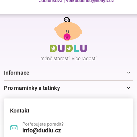
Jablunkova | velkoobchod@nellys.cz
Z
á
p
a
t
í
méně starostí, více radostí
Informace
Pro maminky a tatínky
Kontakt
Potřebujete poradit?
info@dudlu.cz