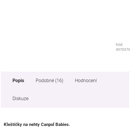
Kód:
Kód:
1473180
4570370
Popis
Podobné (16)
Hodnocení
Diskuze
Kleštičky na nehty Canpol Babies.