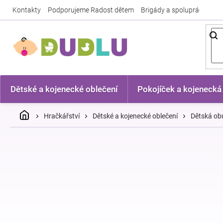
Přejít
Kontakty
Podporujeme Radost dětem
Brigády a spolupráce
Nej
na
obsah
Dětské a kojenecké oblečení
Pokojíček a kojenecká
Domů
Hračkářství
Dětské a kojenecké oblečení
Dětská ob