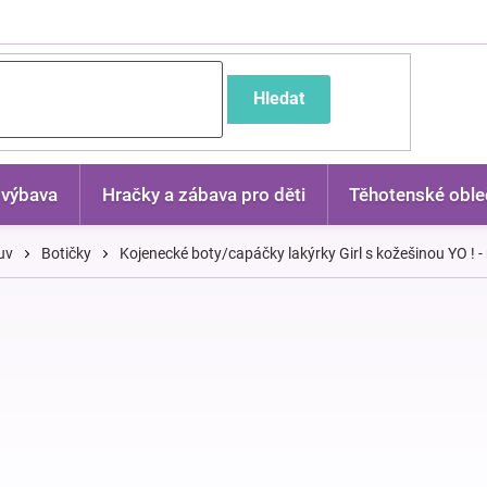
častější dotazy
Hledat
 výbava
Hračky a zábava pro děti
Těhotenské oble
uv
Botičky
Kojenecké boty/capáčky lakýrky Girl s kožešinou YO ! -