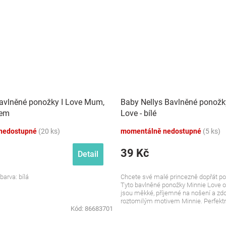
avlněné ponožky I Love Mum,
Baby Nellys Bavlněné ponožk
kem
Love - bílé
nedostupné
(20 ks)
momentálně nedostupné
(5 ks)
39 Kč
Detail
barva: bílá
Chcete své malé princezně dopřát poh
Tyto bavlněné ponožky Minnie Love o
jsou měkké, příjemné na nošení a z
roztomilým motivem Minnie. Perfektní
Kód:
86683701