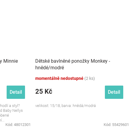
y Minnie
Dětské bavlněné ponožky Monkey -
hnědé/modré
momentálně nedostupné
(2 ks)
25 Kč
Detail
Detail
odlí a styl?
velikost: 15/18, barva: hnědá/modrá
d Baby Nellys
dobené
...
Kód:
48012301
Kód:
55429601