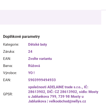
Doplňkové parametry
Kategorie
:
Dětské boty
Záruka
:
24
EAN
:
Zvolte variantu
Barva
:
Růžová
Výrobce
:
YO !
EAN
:
5903999494933
společnosti ADELAINE trade s.r.o.., IČ:
28613902, DIČ: CZ 28613902, sídlo: Mosty
GPSR
:
u Jablunkova 799, 739 98 Mosty u
Jablunkova | velkoobchod@nellys.cz