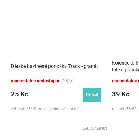
Kojenecké b
Dětské bavlněné ponožky Track - granát
bílé s potis
momentálně nedostupné
(28 ks)
momentálně 
25 Kč
39 Kč
Detail
velikost: 15/18, barva: granátová/modrá
rozměr: 56/62 , 
Kód:
55429401