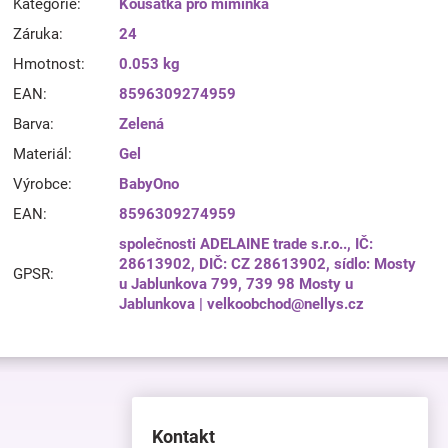
Kategorie
:
Kousátka pro miminka
Záruka
:
24
Hmotnost
:
0.053 kg
EAN
:
8596309274959
Barva
:
Zelená
Materiál
:
Gel
Výrobce
:
BabyOno
EAN
:
8596309274959
společnosti ADELAINE trade s.r.o.., IČ:
28613902, DIČ: CZ 28613902, sídlo: Mosty
GPSR
:
u Jablunkova 799, 739 98 Mosty u
Jablunkova | velkoobchod@nellys.cz
Kontakt