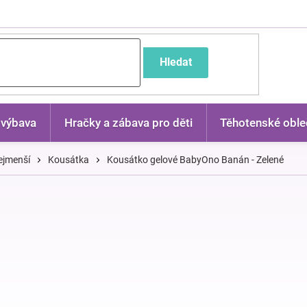
častější dotazy
Hledat
 výbava
Hračky a zábava pro děti
Těhotenské oble
ejmenší
Kousátka
Kousátko gelové BabyOno Banán - Zelené