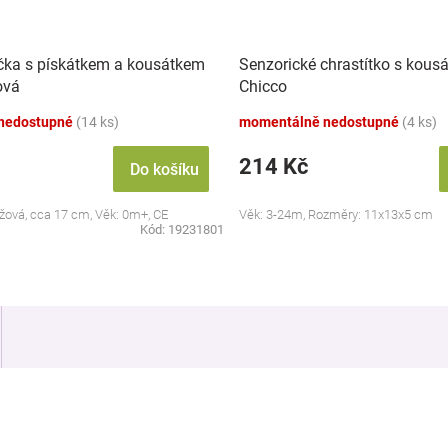
čka s pískátkem a kousátkem
Senzorické chrastítko s kous
ová
Chicco
nedostupné
(14 ks)
momentálně nedostupné
(4 ks)
214 Kč
Do košíku
béžová, cca 17 cm, Věk: 0m+, CE
Věk: 3-24m, Rozměry: 11x13x5 cm
Kód:
19231801