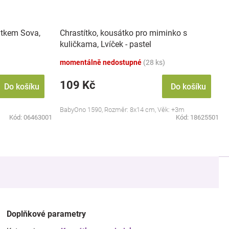
átkem Sova,
Chrastítko, kousátko pro miminko s
kuličkama, Lvíček - pastel
momentálně nedostupné
(28 ks)
109 Kč
Do košíku
Do košíku
BabyOno 1590, Rozměr: 8x14 cm, Věk: +3m
Kód:
06463001
Kód:
18625501
Doplňkové parametry