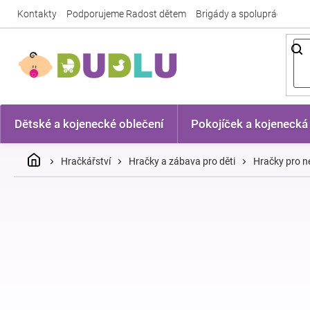
Přejít
Kontakty
Podporujeme Radost dětem
Brigády a spolupráce
Nej
na
obsah
Dětské a kojenecké oblečení
Pokojíček a kojenecká
Domů
Hračkářství
Hračky a zábava pro děti
Hračky pro n