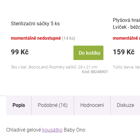
Plyšová hra
Sterilizační sáčky 5 ks
Lvíček - béž
momentálně nedostupné
(14 ks)
momentálně 
99 Kč
159 Kč
Do košíku
5ks v bal., BocioLand, Rozměry sáčků: 29 x 21 cm.
Tulilo, barva: 
Kód:
88248901
Popis
Podobné (16)
Hodnocení
Diskuze
Chladivé gelové
kousátko
Baby Ono