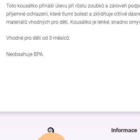
Toto kousátko přináší úlevu při růstu zoubků a zároveň pod
příjemné ochlazení, které tlumí bolest a zklidňuje citlivé d
materiálů vhodných pro děti. Kousátko je lehké, snadno omyv
Vhodné pro děti od 3 měsíců.
Neobsahuje BPA.
Z
á
p
Informace
a