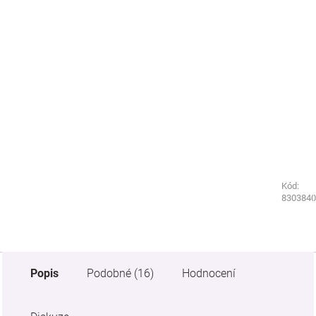
Kód:
Kód:
8803840
8303840
Popis
Podobné (16)
Hodnocení