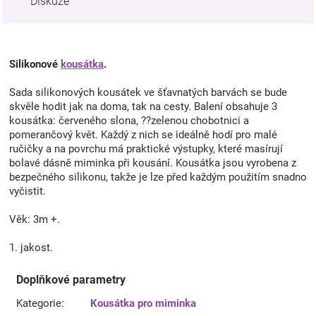
Diskuze
Silikonové
kousátka
.
Sada silikonových kousátek ve šťavnatých barvách se bude
skvěle hodit jak na doma, tak na cesty. Balení obsahuje 3
kousátka: červeného slona, ??zelenou chobotnici a
pomerančový květ. Každý z nich se ideálně hodí pro malé
ručičky a na povrchu má praktické výstupky, které masírují
bolavé dásně miminka při kousání. Kousátka jsou vyrobena z
bezpečného silikonu, takže je lze před každým použitím snadno
vyčistit.
Věk: 3m +.
1. jakost.
Doplňkové parametry
Kategorie
:
Kousátka pro miminka