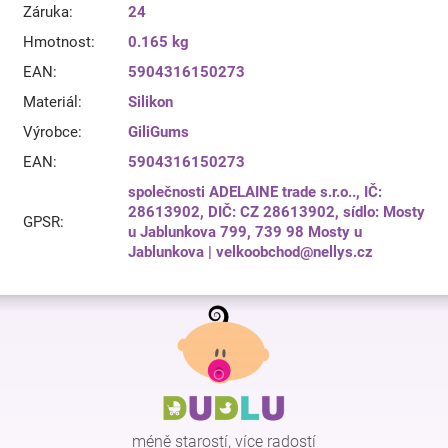
Záruka
:
24
Hmotnost
:
0.165 kg
EAN
:
5904316150273
Materiál
:
Silikon
Výrobce
:
GiliGums
EAN
:
5904316150273
společnosti ADELAINE trade s.r.o.., IČ:
28613902, DIČ: CZ 28613902, sídlo: Mosty
GPSR
:
u Jablunkova 799, 739 98 Mosty u
Jablunkova | velkoobchod@nellys.cz
Z
á
p
a
t
í
méně starostí, více radostí